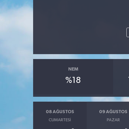
NEM
%18
08 AĞUSTOS
09 AĞUSTOS
CUMARTESI
PAZAR