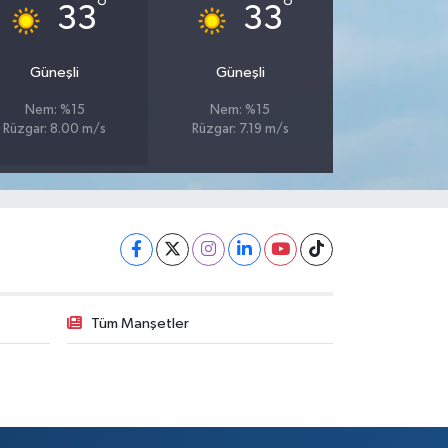
°
°
33
33
Güneşli
Güneşli
Nem: %15
Nem: %15
Rüzgar: 8.00 m/s
Rüzgar: 7.19 m/s
Tüm Manşetler