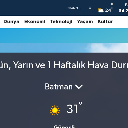
B
°
24
64.2
Dünya
Ekonomi
Teknoloji
Yaşam
Kültür
47
55,
S
64
GR
65
n, Yarın ve 1 Haftalık Hava Du
B
1
Batman
°
31
Güneşli