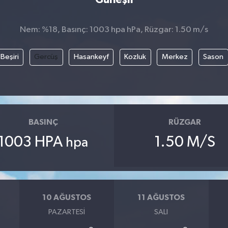
Nem: %18, Basınç: 1003 hpa hPa, Rüzgar: 1.50 m/s
Beşiri
Gercüş
Hasankeyf
Kozluk
Merkez
Sason
BASINÇ
RÜZGAR
1003 HPA
1.50 M/S
hpa
10 AĞUSTOS
11 AĞUSTOS
PAZARTESI
SALI