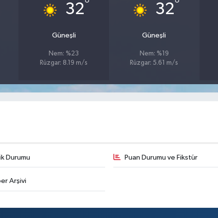
°
°
32
32
Güneşli
Güneşli
Nem: %23
Nem: %19
Rüzgar: 8.19 m/s
Rüzgar: 5.61 m/s
fik Durumu
Puan Durumu ve Fikstür
er Arşivi