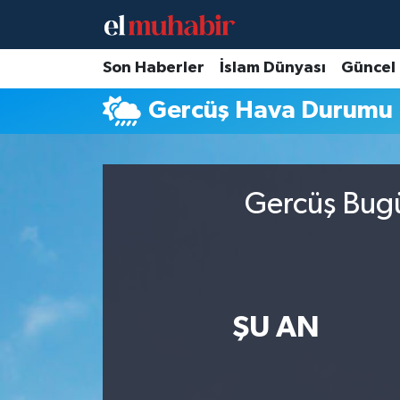
Hava Durumu
Son Haberler
İslam Dünyası
Güncel
Gercüş Hava Durumu
Trafik Durumu
Süper Lig Puan Durumu ve Fikstür
Gercüş Bugü
Tüm Manşetler
Son Dakika Haberleri
Haber Arşivi
ŞU AN