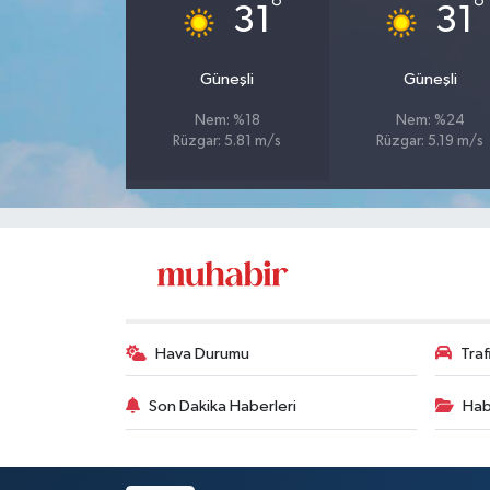
°
°
31
31
Güneşli
Güneşli
Nem: %18
Nem: %24
Rüzgar: 5.81 m/s
Rüzgar: 5.19 m/s
Hava Durumu
Tra
Son Dakika Haberleri
Hab