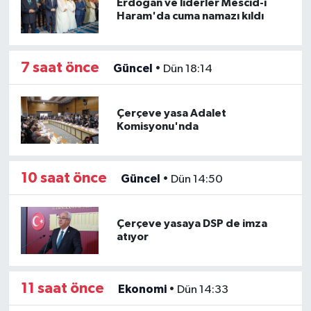
Erdoğan ve liderler Mescid-i
Haram'da cuma namazı kıldı
7 saat önce
Güncel
•
Dün 18:14
Çerçeve yasa Adalet
Komisyonu'nda
10 saat önce
Güncel
•
Dün 14:50
Çerçeve yasaya DSP de imza
atıyor
11 saat önce
Ekonomi
•
Dün 14:33