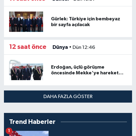
Gürlek: Türkiye için bembeyaz
bir sayfa açılacak
12 saat önce
Dünya
•
Dün 12:46
Erdoğan, üçlü görüşme
öncesinde Mekke'ye hareket
etti
DAHA FAZLA GÖSTER
Trend Haberler
1