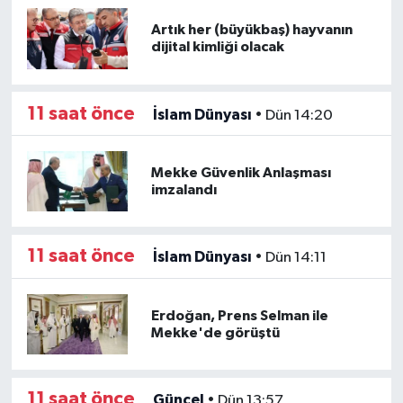
Artık her (büyükbaş) hayvanın
dijital kimliği olacak
11 saat önce
İslam Dünyası
•
Dün 14:20
Mekke Güvenlik Anlaşması
imzalandı
11 saat önce
İslam Dünyası
•
Dün 14:11
Erdoğan, Prens Selman ile
Mekke'de görüştü
11 saat önce
Güncel
•
Dün 13:57