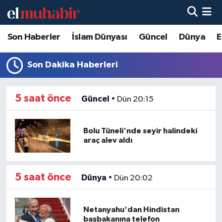
Son Haberler
İslam Dünyası
Güncel
Dünya
E
Hava Durumu
Trafik Durumu
Son Dakika Haberleri
Süper Lig Puan Durumu ve Fikstür
5 saat önce
Güncel
•
Dün 20:15
Tüm Manşetler
Bolu Tüneli'nde seyir halindeki
Son Dakika Haberleri
araç alev aldı
Haber Arşivi
5 saat önce
Dünya
•
Dün 20:02
Netanyahu'dan Hindistan
başbakanına telefon