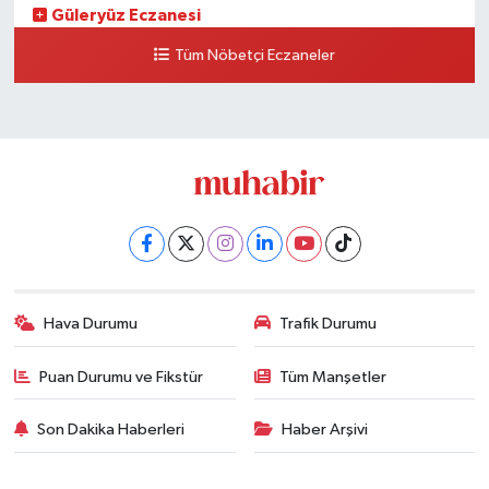
Güleryüz Eczanesi
Piripaşa Mahallesi Şaban Deresi Sokak 7 D Koç Müzesi Arkası-
Tüm Nöbetçi Eczaneler
kalaycıbahçe Meydana Doğru
0 (212) 369 95 85
Yol Tarifi Al
Hava Durumu
Trafik Durumu
Puan Durumu ve Fikstür
Tüm Manşetler
Son Dakika Haberleri
Haber Arşivi