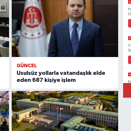
H
O
C
Ü
GÜNCEL
Usulsüz yollarla vatandaşlık elde
eden 687 kişiye işlem
P
A