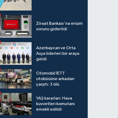
rlek: Devlet isterse bir olayı her 
Ziraat Bankası'na erişim
sorunu giderildi
karır
Azerbaycan ve Orta
Asya liderleri bir araya
geldi
Otomobil İETT
otobüsüne arkadan
çarptı: 3 ölü
YAŞ kararları: Hava
kuvvetleri komutanı
emekli edildi