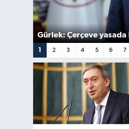
Gürlek: Çerçeve yasada 
1
2
3
4
5
6
7