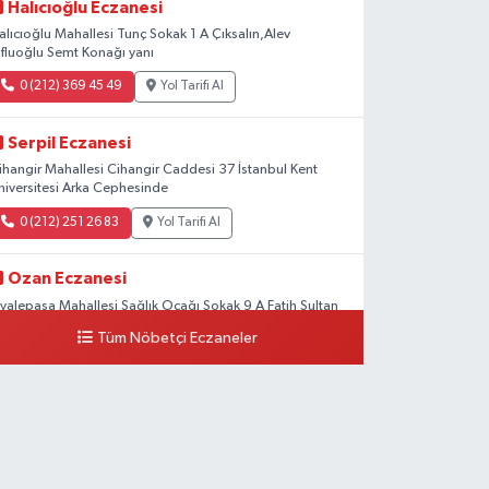
Halıcıoğlu Eczanesi
alıcıoğlu Mahallesi Tunç Sokak 1 A Çıksalın,Alev
fluoğlu Semt Konağı yanı
0 (212) 369 45 49
Yol Tarifi Al
Serpil Eczanesi
ihangir Mahallesi Cihangir Caddesi 37 İstanbul Kent
niversitesi Arka Cephesinde
0 (212) 251 26 83
Yol Tarifi Al
Ozan Eczanesi
iyalepaşa Mahallesi Sağlık Ocağı Sokak 9 A Fatih Sultan
SM Yanı
Tüm Nöbetçi Eczaneler
0 (212) 297 30 13
Yol Tarifi Al