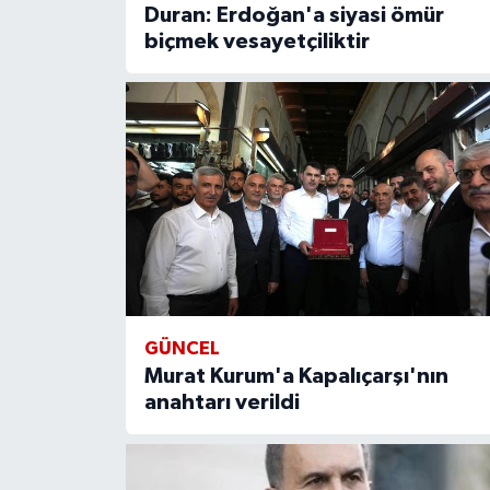
Duran: Erdoğan'a siyasi ömür
biçmek vesayetçiliktir
GÜNCEL
Murat Kurum'a Kapalıçarşı'nın
anahtarı verildi