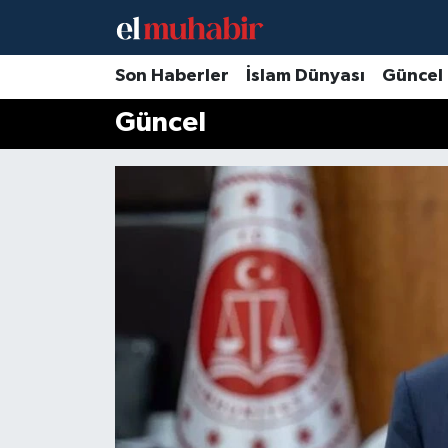
Hava Durumu
Son Haberler
İslam Dünyası
Güncel
Güncel
Trafik Durumu
Süper Lig Puan Durumu ve Fikstür
Tüm Manşetler
Son Dakika Haberleri
Haber Arşivi