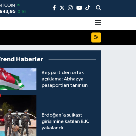
DOLAR
,6006
0.06
EURO
,0250
0.02
STERLİN
4,2398
0.2
AM ALTIN
13.94
0.32
BİST100
Trend Haberler
3.768
48
BITCOIN
Beş partiden ortak
643,95
0.16
açıklama: Abhazya
pasaportları tanınsın
Erdoğan'a suikast
girişimine katılan B.K.
yakalandı