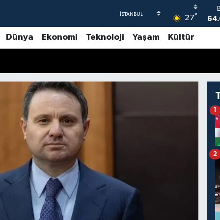
°
27
47
Dünya
Ekonomi
Teknoloji
Yaşam
Kültür
55
6
GR
65
1
1
64.
2