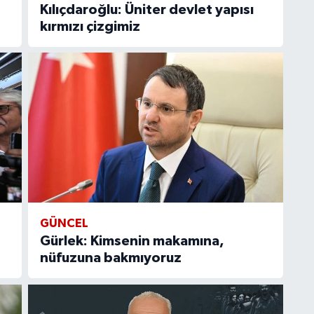
Kılıçdaroğlu: Üniter devlet yapısı
kırmızı çizgimiz
GÜNCEL
Gürlek: Kimsenin makamına,
nüfuzuna bakmıyoruz