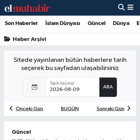
Son Haberler
İslam Dünyası
Güncel
Dünya
E
Hava Durumu
Haber Arşivi
Trafik Durumu
Süper Lig Puan Durumu ve Fikstür
Sitede yayınlanan bütün haberlere tarih
seçerek bu sayfadan ulaşabilirsiniz
Tüm Manşetler
Tarih Seçiniz
ARA
Son Dakika Haberleri
Haber Arşivi
Önceki Gün
BUGÜN
Sonraki Gün
Güncel