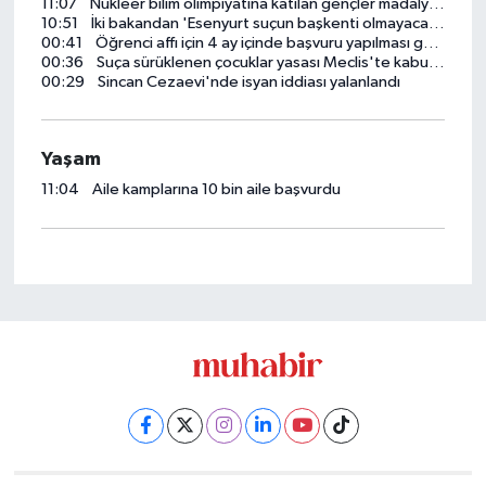
11:07
Nükleer bilim olimpiyatına katılan gençler madalyayla döndü
10:51
İki bakandan 'Esenyurt suçun başkenti olmayacak' sözü
00:41
Öğrenci affı için 4 ay içinde başvuru yapılması gerekiyor
00:36
Suça sürüklenen çocuklar yasası Meclis'te kabul edildi
00:29
Sincan Cezaevi'nde isyan iddiası yalanlandı
Yaşam
11:04
Aile kamplarına 10 bin aile başvurdu