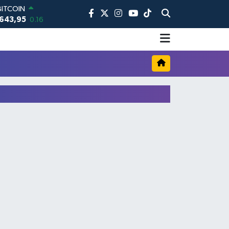
BITCOIN
643,95
0.16
DOLAR
,6006
0.06
EURO
,0250
0.02
STERLİN
4,2398
0.2
AM ALTIN
00.87
0.12
BİST100
13.799
70