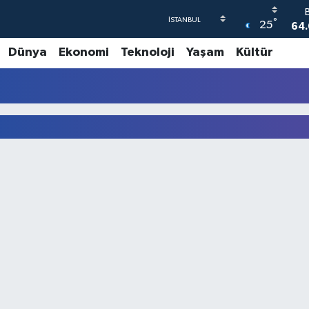
°
25
64.
Dünya
Ekonomi
Teknoloji
Yaşam
Kültür
47
55
6
GR
65