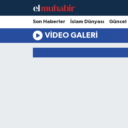
Hava Durumu
Son Haberler
İslam Dünyası
Güncel
VIDEO GALERI
Trafik Durumu
Süper Lig Puan Durumu ve Fikstür
Tüm Manşetler
Son Dakika Haberleri
Haber Arşivi