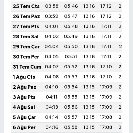
25 Tem Cts
03:58
05:46
13:16
17:12
20:35
26 Tem Paz
03:59
05:47
13:16
17:12
20:34
27 Tem Pts
04:01
05:48
13:16
17:11
20:33
28 Tem Sal
04:02
05:49
13:16
17:11
20:32
29 Tem Çar
04:04
05:50
13:16
17:11
20:31
30 Tem Per
04:05
05:51
13:16
17:11
20:30
31 Tem Cum
04:07
05:52
13:16
17:10
20:29
1 Ağu Cts
04:08
05:53
13:16
17:10
20:28
2 Ağu Paz
04:10
05:54
13:15
17:09
20:27
3 Ağu Pts
04:11
05:55
13:15
17:09
20:26
4 Ağu Sal
04:13
05:56
13:15
17:09
20:25
5 Ağu Çar
04:14
05:57
13:15
17:08
20:24
6 Ağu Per
04:16
05:58
13:15
17:08
20:23