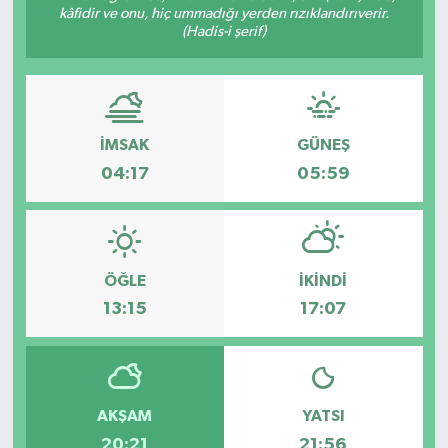
kâfidir ve onu, hiç ummadığı yerden rızıklandırıverir.
(Hadis-i şerif)
İMSAK
GÜNEŞ
04:17
05:59
ÖĞLE
İKINDI
13:15
17:07
AKŞAM
YATSI
20:21
21:56