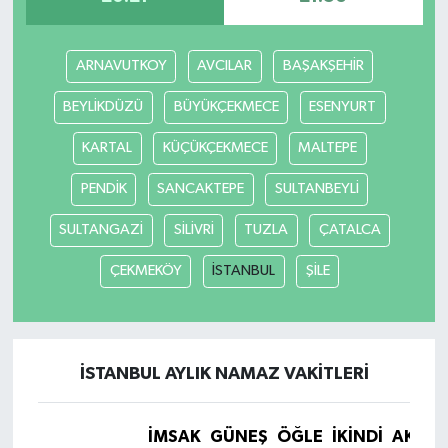
ARNAVUTKOY
AVCILAR
BAŞAKŞEHİR
BEYLİKDÜZÜ
BÜYÜKÇEKMECE
ESENYURT
KARTAL
KÜÇÜKÇEKMECE
MALTEPE
PENDİK
SANCAKTEPE
SULTANBEYLİ
SULTANGAZİ
SİLİVRİ
TUZLA
ÇATALCA
ÇEKMEKÖY
İSTANBUL
ŞİLE
İSTANBUL AYLIK NAMAZ VAKITLERI
İMSAK
GÜNEŞ
ÖĞLE
İKINDI
AKŞA