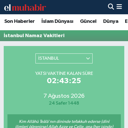
Son Haberler
İslam Dünyası
Güncel
Dünya
E
Hava Durumu
İstanbul Namaz Vakitleri
Trafik Durumu
Süper Lig Puan Durumu ve Fikstür
İSTANBUL
Tüm Manşetler
YATSI VAKTINE KALAN SÜRE
02:43:25
Son Dakika Haberleri
Haber Arşivi
7 Ağustos 2026
24 Safer 1448
Kim Allâhü Teâlâ'nın dininde tefakkuh ederse (dînî
ilimleri öğrenirse) Allah Azze ve Celle, ona (her işinde)