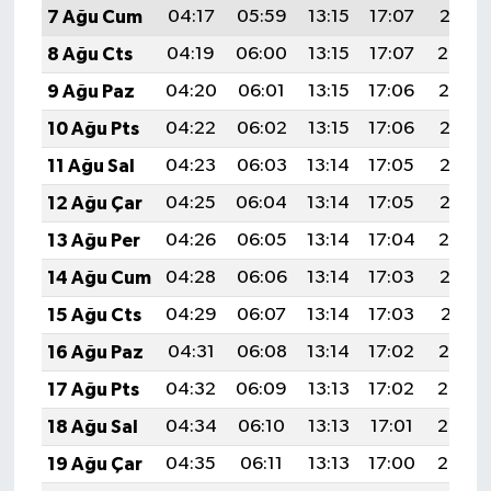
7 Ağu Cum
04:17
05:59
13:15
17:07
20:21
8 Ağu Cts
04:19
06:00
13:15
17:07
20:20
9 Ağu Paz
04:20
06:01
13:15
17:06
20:19
10 Ağu Pts
04:22
06:02
13:15
17:06
20:18
11 Ağu Sal
04:23
06:03
13:14
17:05
20:16
12 Ağu Çar
04:25
06:04
13:14
17:05
20:15
13 Ağu Per
04:26
06:05
13:14
17:04
20:14
14 Ağu Cum
04:28
06:06
13:14
17:03
20:12
15 Ağu Cts
04:29
06:07
13:14
17:03
20:11
16 Ağu Paz
04:31
06:08
13:14
17:02
20:10
17 Ağu Pts
04:32
06:09
13:13
17:02
20:08
18 Ağu Sal
04:34
06:10
13:13
17:01
20:07
19 Ağu Çar
04:35
06:11
13:13
17:00
20:05