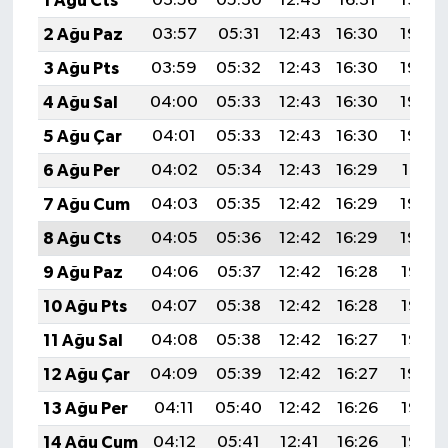
1 Ağu Cts
03:56
05:30
12:43
16:31
19:46
2 Ağu Paz
03:57
05:31
12:43
16:30
19:45
3 Ağu Pts
03:59
05:32
12:43
16:30
19:44
4 Ağu Sal
04:00
05:33
12:43
16:30
19:43
5 Ağu Çar
04:01
05:33
12:43
16:30
19:42
6 Ağu Per
04:02
05:34
12:43
16:29
19:41
7 Ağu Cum
04:03
05:35
12:42
16:29
19:40
8 Ağu Cts
04:05
05:36
12:42
16:29
19:39
9 Ağu Paz
04:06
05:37
12:42
16:28
19:38
10 Ağu Pts
04:07
05:38
12:42
16:28
19:37
11 Ağu Sal
04:08
05:38
12:42
16:27
19:35
12 Ağu Çar
04:09
05:39
12:42
16:27
19:34
13 Ağu Per
04:11
05:40
12:42
16:26
19:33
14 Ağu Cum
04:12
05:41
12:41
16:26
19:32