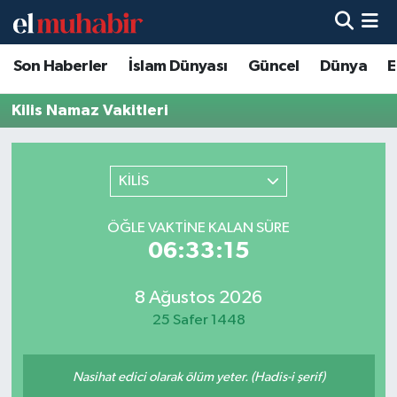
Son Haberler
İslam Dünyası
Güncel
Dünya
E
Hava Durumu
Kilis Namaz Vakitleri
Trafik Durumu
Süper Lig Puan Durumu ve Fikstür
KİLİS
Tüm Manşetler
ÖĞLE VAKTINE KALAN SÜRE
06:33:15
Son Dakika Haberleri
Haber Arşivi
8 Ağustos 2026
25 Safer 1448
Nasihat edici olarak ölüm yeter. (Hadis-i şerif)