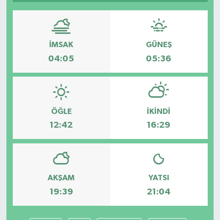
İMSAK
GÜNEŞ
04:05
05:36
ÖĞLE
İKINDI
12:42
16:29
AKŞAM
YATSI
19:39
21:04