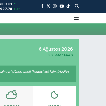
BITCOIN
.927,78
1.32
DOLAR
,5894
0.08
EURO
,0398
-0.02
STERLİN
4,1581
0.16
AM ALTIN
6 Ağustos 2026
27.85
0.54
BİST100
23 Safer 1448
13.703
11
malı geri döner, ameli (kendisiyle) kalır. (Hadis-i