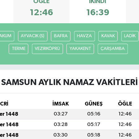
ÖĞLE
İKINDI
12:46
16:39
AKUM
AYVACIK (S)
BAFRA
HAVZA
KAVAK
LADİK
TERME
VEZİRKÖPRÜ
YAKAKENT
ÇARŞAMBA
SAMSUN AYLIK NAMAZ VAKITLERI
İCRİ
İMSAK
GÜNEŞ
ÖĞLE
fer 1448
03:27
05:16
12:46
fer 1448
03:28
05:17
12:46
fer 1448
03:30
05:18
12:46