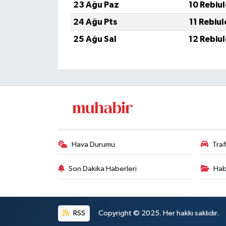
23 Ağu Paz
10 Rebiu
24 Ağu Pts
11 Rebiu
25 Ağu Sal
12 Rebiu
Hava Durumu
Tra
Son Dakika Haberleri
Hab
RSS
Copyright © 2025. Her hakkı saklıdır.