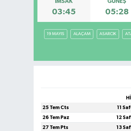
İMSAK
GÜNEŞ
03:45
05:28
19 MAYIS
ALAÇAM
ASARCIK
AT
H
25 Tem Cts
11 Sa
26 Tem Paz
12 Sa
27 Tem Pts
13 Sa