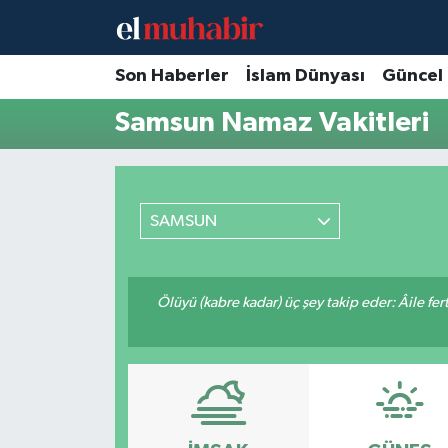
Hava Durumu
Son Haberler
İslam Dünyası
Güncel
Samsun Namaz Vakitleri
Trafik Durumu
Süper Lig Puan Durumu ve Fikstür
SAMSUN
Tüm Manşetler
Son Dakika Haberleri
Ölüyü (kabre kadar) üç şey takip eder: Âile fertle
Haber Arşivi