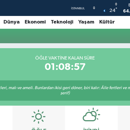
°
24
64
Dünya
Ekonomi
Teknoloji
Yaşam
Kültür
47
55
6
GR
ÖĞLE VAKTINE KALAN SÜRE
65
01:08:57
ri, malı ve ameli. Bunlardan ikisi geri döner, biri kalır: Âile fertleri ve 
şerif)