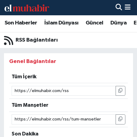
Son Haberler
İslam Dünyası
Güncel
Dünya
E
Hava Durumu
Trafik Durumu
RSS Bağlantıları
Süper Lig Puan Durumu ve Fikstür
Genel Bağlantılar
Tüm Manşetler
Tüm İçerik
Son Dakika Haberleri
Haber Arşivi
Tüm Manşetler
Son Dakika