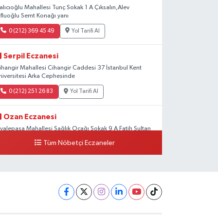
alıcıoğlu Mahallesi Tunç Sokak 1 A Çıksalın,Alev
fluoğlu Semt Konağı yanı
0 (212) 369 45 49
Yol Tarifi Al
Serpil Eczanesi
ihangir Mahallesi Cihangir Caddesi 37 İstanbul Kent
niversitesi Arka Cephesinde
0 (212) 251 26 83
Yol Tarifi Al
Ozan Eczanesi
iyalepaşa Mahallesi Sağlık Ocağı Sokak 9 A Fatih Sultan
SM Yanı
Tüm Nöbetçi Eczaneler
0 (212) 297 30 13
Yol Tarifi Al