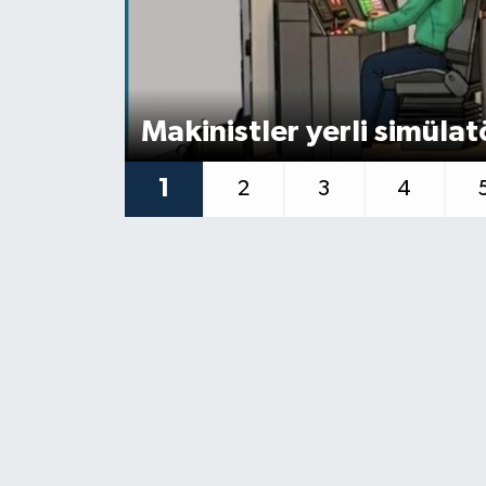
Makinistler yerli simülatö
1
2
3
4