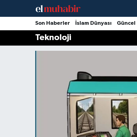
Hava Durumu
Son Haberler
İslam Dünyası
Güncel
Teknoloji
Trafik Durumu
Süper Lig Puan Durumu ve Fikstür
Tüm Manşetler
Son Dakika Haberleri
Haber Arşivi