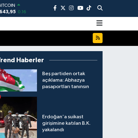
BITCOIN
643,95
0.16
DOLAR
7,6704
0
EURO
,0406
-0.08
STERLİN
4,2143
0
AM ALTIN
Trend Haberler
00.87
0.12
BİST100
Beş partiden ortak
13.799
70
açıklama: Abhazya
pasaportları tanınsın
Erdoğan'a suikast
girişimine katılan B.K.
yakalandı