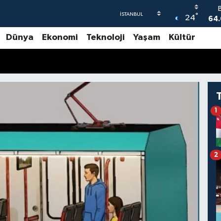
°
24
64.
Dünya
Ekonomi
Teknoloji
Yaşam
Kültür
4
55
6
GR
65
1
2