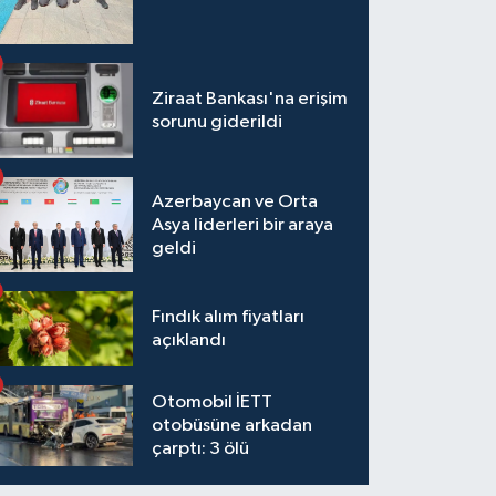
Ziraat Bankası'na erişim
sorunu giderildi
dis Ababa Üniversitesi'ne Cezeri 
Azerbaycan ve Orta
Asya liderleri bir araya
geldi
Fındık alım fiyatları
açıklandı
Otomobil İETT
otobüsüne arkadan
çarptı: 3 ölü