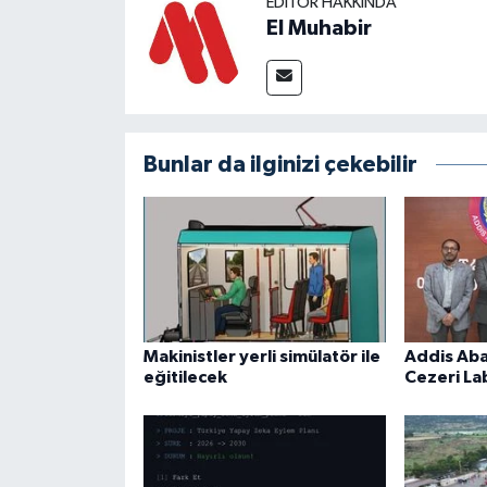
EDITÖR HAKKINDA
El Muhabir
Bunlar da ilginizi çekebilir
Makinistler yerli simülatör ile
Addis Aba
eğitilecek
Cezeri La