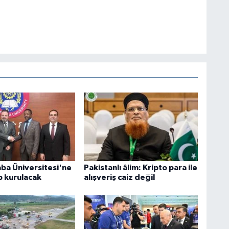
ba Üniversitesi'ne
Pakistanlı âlim: Kripto para ile
b kurulacak
alışveriş caiz değil