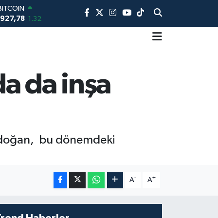
BITCOIN
.927,78
1.32
DOLAR
,5894
0.08
EURO
,0398
-0.02
STERLİN
da da inşa
4,1581
0.16
AM ALTIN
08.83
4.44
BİST100
13.703
11
Erdoğan, bu dönemdeki
-
+
A
A