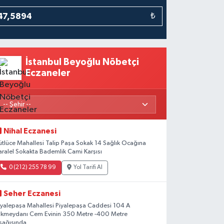
₺
İstanbul Beyoğlu Nöbetçi
Eczaneler
Nihal Eczanesi
ütlüce Mahallesi Talip Paşa Sokak 14 Sağlık Ocağına
aralel Sokakta Bademlik Cami Karşısı
0 (212) 255 78 99
Yol Tarifi Al
Seher Eczanesi
iyalepaşa Mahallesi Piyalepaşa Caddesi 104 A
kmeydanı Cem Evinin 350 Metre -400 Metre
şağısında