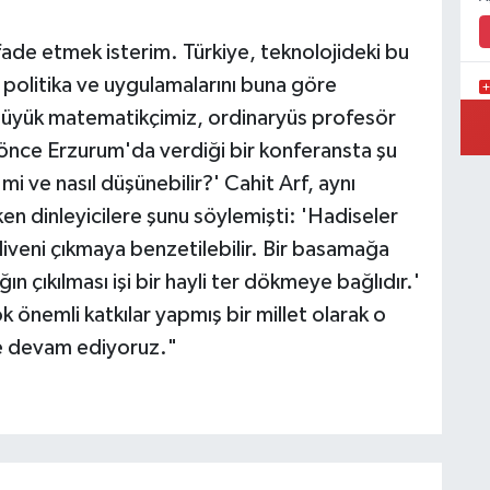
ade etmek isterim. Türkiye, teknolojideki bu
politika ve uygulamalarını buna göre
K
. Büyük matematikçimiz, ordinaryüs profesör
S
önce Erzurum'da verdiği bir konferansta şu
Ç
i ve nasıl düşünebilir?' Cahit Arf, aynı
en dinleyicilere şunu söylemişti: 'Hadiseler
rdiveni çıkmaya benzetilebilir. Bir basamağa
ın çıkılması işi bir hayli ter dökmeye bağlıdır.'
k önemli katkılar yapmış bir millet olarak o
e devam ediyoruz."