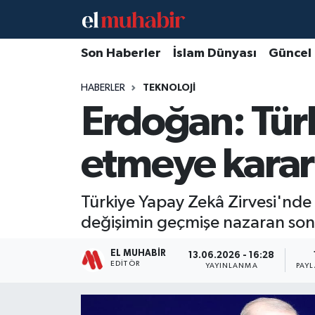
Hava Durumu
Son Haberler
İslam Dünyası
Güncel
HABERLER
TEKNOLOJI
Trafik Durumu
Erdoğan: Türk
Süper Lig Puan Durumu ve Fikstür
etmeye kararl
Tüm Manşetler
Son Dakika Haberleri
Türkiye Yapay Zekâ Zirvesi'n
değişimin geçmişe nazaran son d
Haber Arşivi
EL MUHABIR
13.06.2026 - 16:28
EDITÖR
YAYINLANMA
PAY