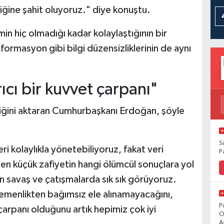
iğine şahit oluyoruz." diye konuştu.
n hiç olmadığı kadar kolaylaştığının bir
rmasyon gibi bilgi düzensizliklerinin de aynı
rıcı bir kuvvet çarpanı"
ildiğini aktaran Cumhurbaşkanı Erdoğan, şöyle
S
eri kolaylıkla yönetebiliyoruz, fakat veri
P
en küçük zafiyetin hangi ölümcül sonuçlara yol
 savaş ve çatışmalarda sık sık görüyoruz.
 egemenlikten bağımsız ele alınamayacağını,
P
 çarpanı olduğunu artık hepimiz çok iyi
O
A