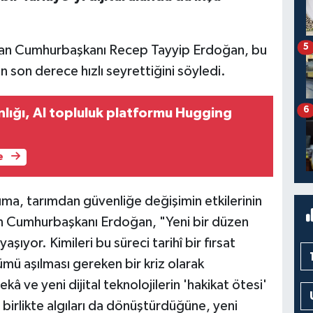
5
şan Cumhurbaşkanı Recep Tayyip Erdoğan, bu
son derece hızlı seyrettiğini söyledi.
6
nlığı, AI topluluk platformu Hugging
e
ıma, tarımdan güvenliğe değişimin etkilerinin
ten Cumhurbaşkanı Erdoğan, "Yeni bir düzen
yaşıyor. Kimileri bu süreci tarihî bir fırsat
mü aşılması gereken bir kriz olarak
 ve yeni dijital teknolojilerin 'hakikat ötesi'
 birlikte algıları da dönüştürdüğüne, yeni