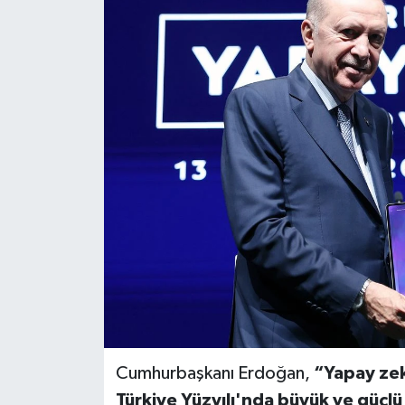
Cumhurbaşkanı Erdoğan,
“Yapay zek
Türkiye Yüzyılı'nda büyük ve güçlü b