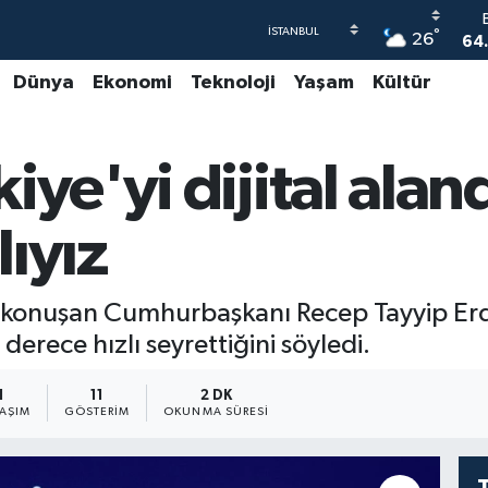
°
26
64
Dünya
Ekonomi
Teknoloji
Yaşam
Kültür
47
55
iye'yi dijital alan
6
GR
65
ıyız
de konuşan Cumhurbaşkanı Recep Tayyip 
erece hızlı seyrettiğini söyledi.
1
11
2 DK
LAŞIM
GÖSTERIM
OKUNMA SÜRESI