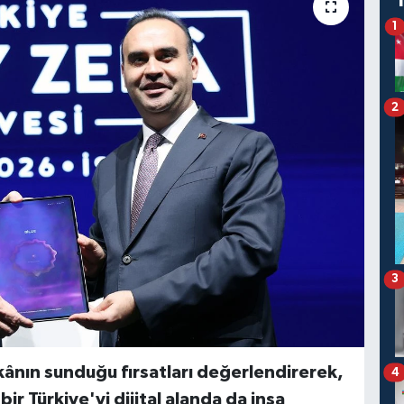
1
2
3
ânın sunduğu fırsatları değerlendirerek,
4
ir Türkiye'yi dijital alanda da inşa