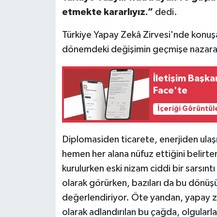
etmekte kararlıyız.”
dedi.
Türkiye Yapay Zekâ Zirvesi'nde konu
dönemdeki değişimin geçmişe nazaran 
İletişim Başka
Face'te
İçeriği Görüntül
Diplomasiden ticarete, enerjiden ulaş
hemen her alana nüfuz ettiğini belir
kurulurken eski nizam ciddi bir sarsıntı 
olarak görürken, bazıları da bu dönüşü
değerlendiriyor. Öte yandan, yapay zekâ
olarak adlandırılan bu çağda, olgularla