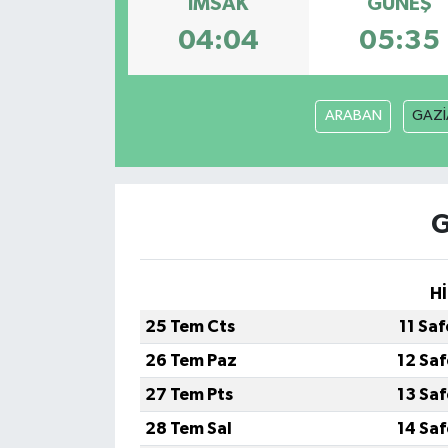
İMSAK
GÜNEŞ
04:04
05:35
ARABAN
GAZİ
G
Hİ
25 Tem Cts
11 Sa
26 Tem Paz
12 Sa
27 Tem Pts
13 Sa
28 Tem Sal
14 Sa