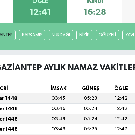
ÖĞLE
İKINDI
12:41
16:28
ANTEP
KARKAMIŞ
NURDAĞI
NİZİP
OĞUZELİ
YAVU
AZİANTEP AYLIK NAMAZ VAKITLE
CRİ
İMSAK
GÜNEŞ
ÖĞLE
fer 1448
03:45
05:23
12:42
fer 1448
03:46
05:24
12:42
fer 1448
03:48
05:24
12:42
fer 1448
03:49
05:25
12:42