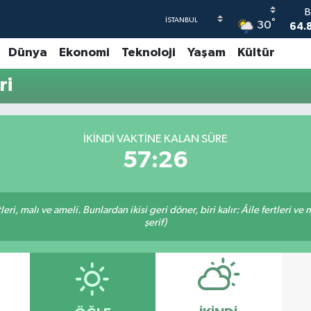
B
°
30
64.
Dünya
Ekonomi
Teknoloji
Yaşam
Kültür
47
ri
55
64
GR
İKINDI VAKTINE KALAN SÜRE
6
57:26
B
1
ri, malı ve ameli. Bunlardan ikisi geri döner, biri kalır: Âile fertleri ve 
şerif)