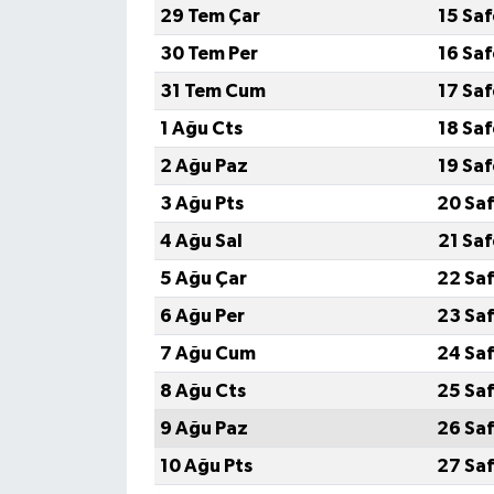
29 Tem Çar
15 Sa
30 Tem Per
16 Sa
31 Tem Cum
17 Sa
1 Ağu Cts
18 Sa
2 Ağu Paz
19 Sa
3 Ağu Pts
20 Saf
4 Ağu Sal
21 Sa
5 Ağu Çar
22 Saf
6 Ağu Per
23 Saf
7 Ağu Cum
24 Saf
8 Ağu Cts
25 Saf
9 Ağu Paz
26 Saf
10 Ağu Pts
27 Saf