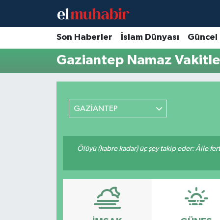
Hava Durumu
Son Haberler
İslam Dünyası
Güncel
Gaziantep Namaz Vakitle
Trafik Durumu
Süper Lig Puan Durumu ve Fikstür
GAZİANTEP
Tüm Manşetler
Son Dakika Haberleri
Ölüyü (kabre kadar) üç şey takip eder: Âile fertle
Haber Arşivi