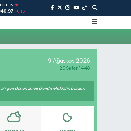
ITCOIN
840,97
-0.15
DOLAR
,7436
0.18
EURO
,2510
0.32
STERLİN
,4811
0.38
AM ALTIN
9 Ağustos 2026
660.55
0
İST100
26 Safer 1448
3.779
-14
malı geri döner, ameli (kendisiyle) kalır. (Hadis-i