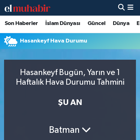
Son Haberler
İslam Dünyası
Güncel
Dünya
E
Hava Durumu
Trafik Durumu
Hasankeyf Hava Durumu
Süper Lig Puan Durumu ve Fikstür
Hasankeyf Bugün, Yarın ve 1
Tüm Manşetler
Haftalık Hava Durumu Tahmini
Son Dakika Haberleri
ŞU AN
Haber Arşivi
Batman