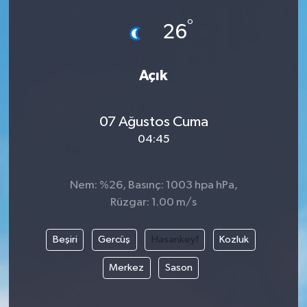
°
26
Açık
07 Ağustos Cuma
04:45
Nem: %26, Basınç: 1003 hpa hPa,
Rüzgar: 1.00 m/s
Beşiri
Gercüş
Hasankeyf
Kozluk
Merkez
Sason