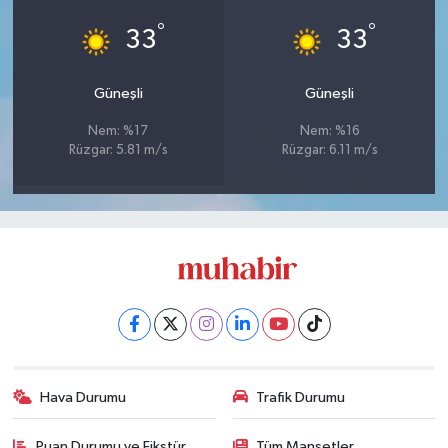
°
°
33
33
Güneşli
Güneşli
Nem: %17
Nem: %16
Rüzgar: 5.81 m/s
Rüzgar: 6.11 m/s
Hava Durumu
Trafik Durumu
Puan Durumu ve Fikstür
Tüm Manşetler