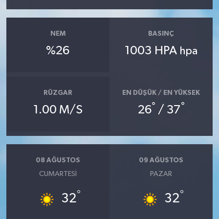
NEM
BASINÇ
%26
1003 HPA
hpa
RÜZGAR
EN DÜŞÜK / EN YÜKSEK
°
°
1.00 M/S
26
/ 37
08 AĞUSTOS
09 AĞUSTOS
CUMARTESI
PAZAR
°
°
32
32