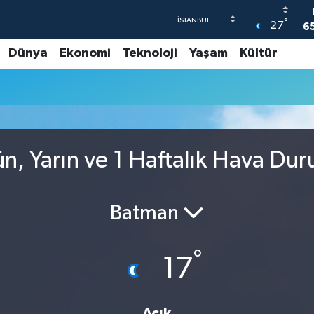
°
27
6
Dünya
Ekonomi
Teknoloji
Yaşam
Kültür
4
5
6
G
6
n, Yarın ve 1 Haftalık Hava Du
Batman
°
17
Açık