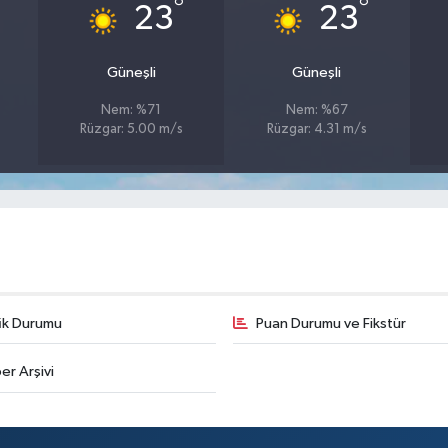
°
°
23
23
Güneşli
Güneşli
Nem: %71
Nem: %67
Rüzgar: 5.00 m/s
Rüzgar: 4.31 m/s
fik Durumu
Puan Durumu ve Fikstür
er Arşivi