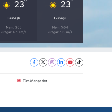
°
°
23
23
Güneşli
Güneşli
Nem: %65
Nem: %64
Rüzgar: 4.50 m/s
Rüzgar: 5.19 m/s
Tüm Manşetler