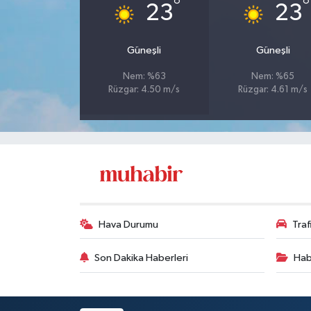
°
°
23
23
Güneşli
Güneşli
Nem: %63
Nem: %65
Rüzgar: 4.50 m/s
Rüzgar: 4.61 m/s
Hava Durumu
Tra
Son Dakika Haberleri
Hab