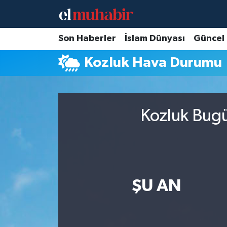
Hava Durumu
Son Haberler
İslam Dünyası
Güncel
Kozluk Hava Durumu
Trafik Durumu
Süper Lig Puan Durumu ve Fikstür
Kozluk Bugü
Tüm Manşetler
Son Dakika Haberleri
Haber Arşivi
ŞU AN