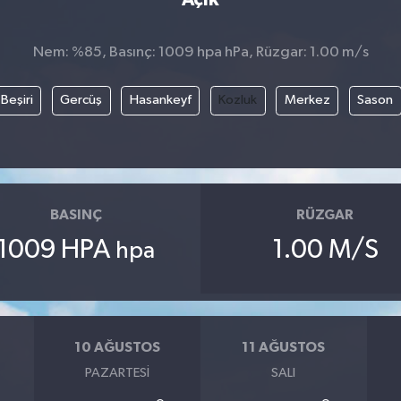
Nem: %85, Basınç: 1009 hpa hPa, Rüzgar: 1.00 m/s
Beşiri
Gercüş
Hasankeyf
Kozluk
Merkez
Sason
BASINÇ
RÜZGAR
1009 HPA
1.00 M/S
hpa
10 AĞUSTOS
11 AĞUSTOS
PAZARTESI
SALI