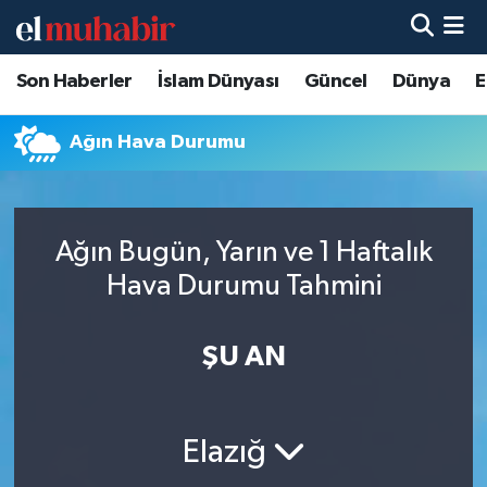
Son Haberler
İslam Dünyası
Güncel
Dünya
E
Hava Durumu
Trafik Durumu
Ağın Hava Durumu
Süper Lig Puan Durumu ve Fikstür
Ağın Bugün, Yarın ve 1 Haftalık
Tüm Manşetler
Hava Durumu Tahmini
Son Dakika Haberleri
ŞU AN
Haber Arşivi
Elazığ