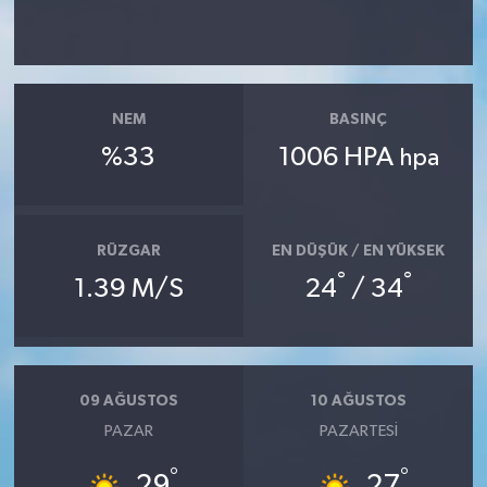
NEM
BASINÇ
%33
1006 HPA
hpa
RÜZGAR
EN DÜŞÜK / EN YÜKSEK
°
°
1.39 M/S
24
/ 34
09 AĞUSTOS
10 AĞUSTOS
PAZAR
PAZARTESI
°
°
29
27