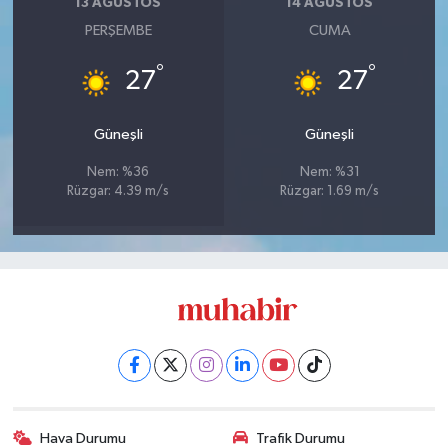
13 AĞUSTOS
14 AĞUSTOS
PERŞEMBE
CUMA
°
°
27
27
Güneşli
Güneşli
Nem: %36
Nem: %31
Rüzgar: 4.39 m/s
Rüzgar: 1.69 m/s
Hava Durumu
Trafik Durumu