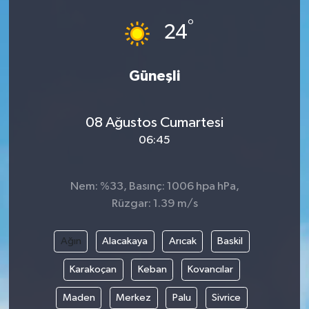
°
24
Güneşli
08 Ağustos Cumartesi
06:45
Nem: %33, Basınç: 1006 hpa hPa,
Rüzgar: 1.39 m/s
Ağın
Alacakaya
Arıcak
Baskil
Karakoçan
Keban
Kovancılar
Maden
Merkez
Palu
Sivrice