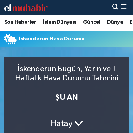
Son Haberler
İslam Dünyası
Güncel
Dünya
E
Hava Durumu
Trafik Durumu
İskenderun Hava Durumu
Süper Lig Puan Durumu ve Fikstür
İskenderun Bugün, Yarın ve 1
Tüm Manşetler
Haftalık Hava Durumu Tahmini
Son Dakika Haberleri
ŞU AN
Haber Arşivi
Hatay