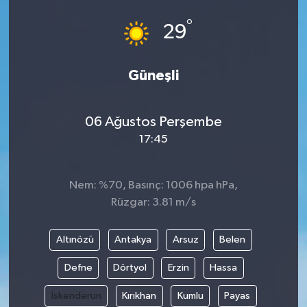
°
29
Güneşli
06 Ağustos Perşembe
17:45
Nem: %70, Basınç: 1006 hpa hPa,
Rüzgar: 3.81 m/s
Altınözü
Antakya
Arsuz
Belen
Defne
Dörtyol
Erzin
Hassa
İskenderun
Kırıkhan
Kumlu
Payas