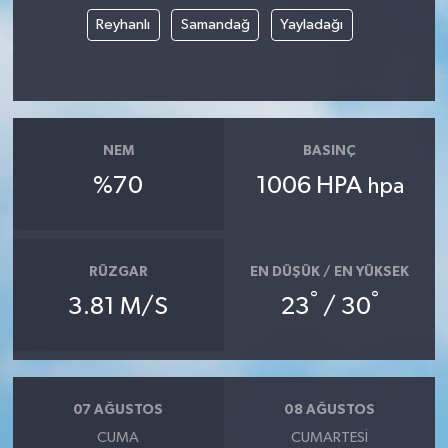
Reyhanlı
Samandağ
Yayladağı
NEM
BASINÇ
%70
1006 HPA
hpa
RÜZGAR
EN DÜŞÜK / EN YÜKSEK
°
°
3.81 M/S
23
/ 30
07 AĞUSTOS
08 AĞUSTOS
CUMA
CUMARTESI