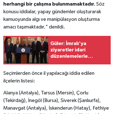
herhangi bir çalışma bulunmamaktadır.
Söz
konusu iddialar, yapay gündemler oluşturarak
kamuoyunda algı ve manipülasyon oluşturma
amacı taşımaktadır." denildi.
Güler: İmralı'ya
ziyaretler idari
düzenlemelerle
yapılabilir
Seçimlerden önce il yapılacağı iddia edilen
ilçelerin listesi:
Alanya (Antalya), Tarsus (Mersin), Çorlu
(Tekirdağ), İnegöl (Bursa), Siverek (Şanlıurfa),
Manavgat (Antalya), İskenderun (Hatay), Fethiye