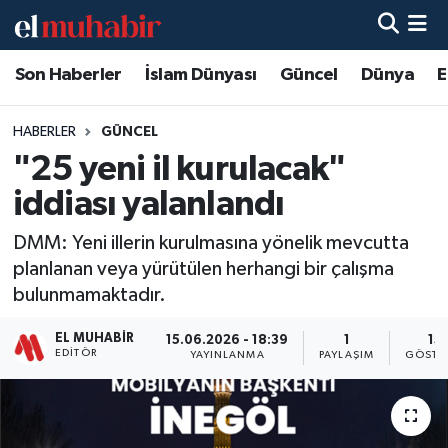
Son Haberler
İslam Dünyası
Güncel
Dünya
E
Hava Durumu
Trafik Durumu
HABERLER
GÜNCEL
"25 yeni il kurulacak"
Süper Lig Puan Durumu ve Fikstür
iddiası yalanlandı
Tüm Manşetler
DMM: Yeni illerin kurulmasına yönelik mevcutta
planlanan veya yürütülen herhangi bir çalışma
Son Dakika Haberleri
bulunmamaktadır.
Haber Arşivi
EL MUHABIR
15.06.2026 - 18:39
1
15
EDITÖR
YAYINLANMA
PAYLAŞIM
GÖSTE