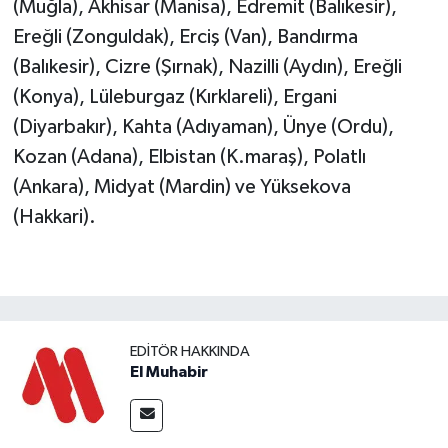
(Muğla), Akhisar (Manisa), Edremit (Balıkesir),
Ereğli (Zonguldak), Erciş (Van), Bandırma
(Balıkesir), Cizre (Şırnak), Nazilli (Aydın), Ereğli
(Konya), Lüleburgaz (Kırklareli), Ergani
(Diyarbakır), Kahta (Adıyaman), Ünye (Ordu),
Kozan (Adana), Elbistan (K.maraş), Polatlı
(Ankara), Midyat (Mardin) ve Yüksekova
(Hakkari).
EDITÖR HAKKINDA
El Muhabir