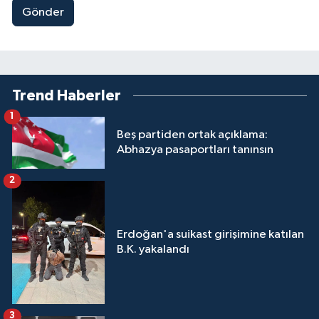
Gönder
Trend Haberler
1
Beş partiden ortak açıklama:
Abhazya pasaportları tanınsın
2
Erdoğan'a suikast girişimine katılan
B.K. yakalandı
3