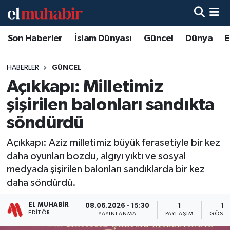
Son Haberler
İslam Dünyası
Güncel
Dünya
E
Hava Durumu
Trafik Durumu
HABERLER
GÜNCEL
Açıkkapı: Milletimiz
Süper Lig Puan Durumu ve Fikstür
şişirilen balonları sandıkta
Tüm Manşetler
söndürdü
Açıkkapı: Aziz milletimiz büyük ferasetiyle bir kez
Son Dakika Haberleri
daha oyunları bozdu, algıyı yıktı ve sosyal
medyada şişirilen balonları sandıklarda bir kez
Haber Arşivi
daha söndürdü.
EL MUHABIR
08.06.2026 - 15:30
1
17
EDITÖR
YAYINLANMA
PAYLAŞIM
GÖSTE