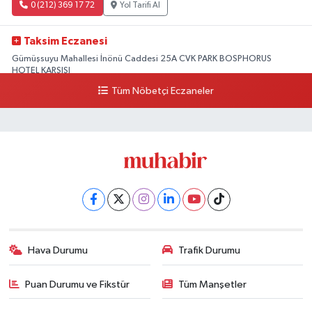
0 (212) 369 17 72
Yol Tarifi Al
Taksim Eczanesi
Gümüşsuyu Mahallesi İnönü Caddesi 25A CVK PARK BOSPHORUS
HOTEL KARŞISI
Tüm Nöbetçi Eczaneler
0 (212) 249 50 99
Yol Tarifi Al
Hava Durumu
Trafik Durumu
Puan Durumu ve Fikstür
Tüm Manşetler