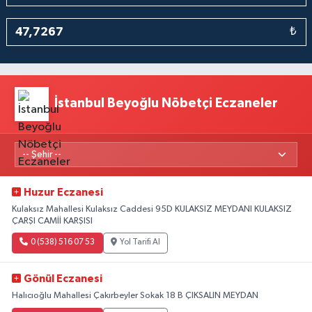
₺
İstanbul Beyoğlu Nöbetçi Eczaneler
Huzur Eczanesi
Kulaksız Mahallesi Kulaksız Caddesi 95D KULAKSIZ MEYDANI KULAKSIZ
ÇARŞI CAMİİ KARŞISI
0 (538) 516 07 53
Yol Tarifi Al
Gönül Eczanesi
Halıcıoğlu Mahallesi Çakırbeyler Sokak 18 B ÇIKSALIN MEYDAN