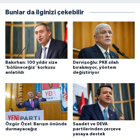
Bunlar da ilginizi çekebilir
Bakırhan: 100 yıldır size
Dervişoğlu: PKK silah
'bölüneceğiz' korkusu
bırakmıyor, yöntem
anlatıldı
değiştiriyor
Özgür Özel: Barışın önünde
Saadet ve DEVA
durmayacağız
partilerinden çerçeve
yasaya destek