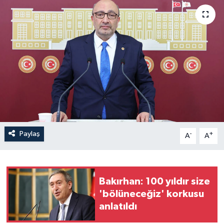
Paylaş
-
+
A
A
Bakırhan: 100 yıldır size
'bölüneceğiz' korkusu
anlatıldı