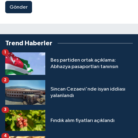
Gönder
Trend Haberler
1
Beş partiden ortak açıklama:
Abhazya pasaportları tanınsın
2
Sincan Cezaevi'nde isyan iddiası
yalanlandı
3
Fındık alım fiyatları açıklandı
4