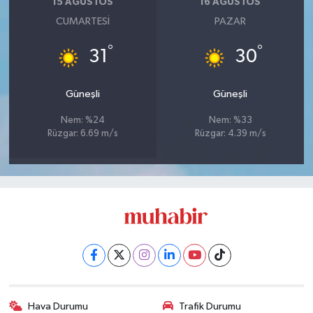
15 AĞUSTOS
16 AĞUSTOS
CUMARTESI
PAZAR
°
°
31
30
Güneşli
Güneşli
Nem: %24
Nem: %33
Rüzgar: 6.69 m/s
Rüzgar: 4.39 m/s
Hava Durumu
Trafik Durumu