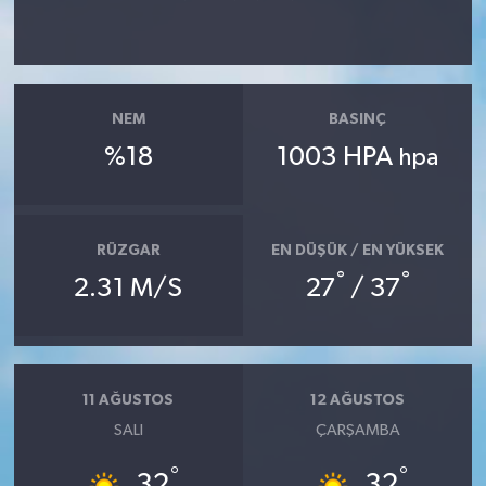
NEM
BASINÇ
%18
1003 HPA
hpa
RÜZGAR
EN DÜŞÜK / EN YÜKSEK
°
°
2.31 M/S
27
/ 37
11 AĞUSTOS
12 AĞUSTOS
SALI
ÇARŞAMBA
°
°
32
32