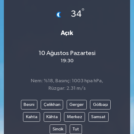
°
34
Açık
10 Ağustos Pazartesi
19:30
Nem: %18, Basınç: 1003 hpa hPa,
Rüzgar: 2.31 m/s
Besni
Çelikhan
Gerger
Gölbaşı
Kahta
Kâhta
Merkez
Samsat
Sincik
Tut