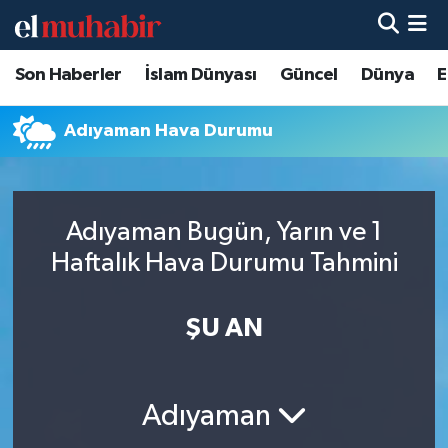
Son Haberler
İslam Dünyası
Güncel
Dünya
E
Hava Durumu
Trafik Durumu
Adıyaman Hava Durumu
Süper Lig Puan Durumu ve Fikstür
Adıyaman Bugün, Yarın ve 1
Tüm Manşetler
Haftalık Hava Durumu Tahmini
Son Dakika Haberleri
ŞU AN
Haber Arşivi
Adıyaman