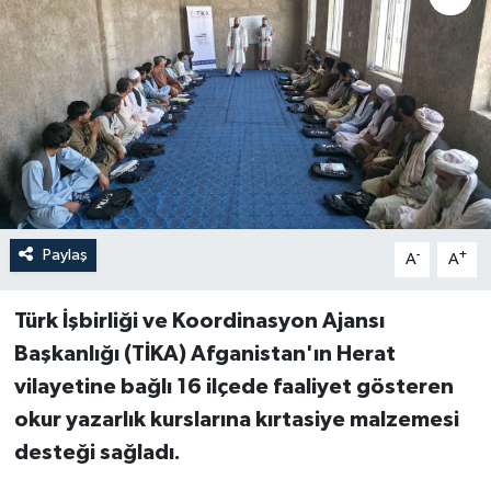
Paylaş
-
+
A
A
Türk İşbirliği ve Koordinasyon Ajansı
Başkanlığı (TİKA) Afganistan'ın Herat
vilayetine bağlı 16 ilçede faaliyet gösteren
okur yazarlık kurslarına kırtasiye malzemesi
desteği sağladı.