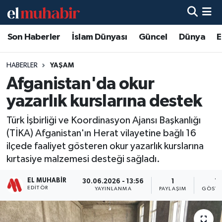
Son Haberler
İslam Dünyası
Güncel
Dünya
E
Hava Durumu
Trafik Durumu
HABERLER
YAŞAM
Afganistan'da okur
Süper Lig Puan Durumu ve Fikstür
yazarlık kurslarına destek
Tüm Manşetler
Türk İşbirliği ve Koordinasyon Ajansı Başkanlığı
(TİKA) Afganistan'ın Herat vilayetine bağlı 16
Son Dakika Haberleri
ilçede faaliyet gösteren okur yazarlık kurslarına
kırtasiye malzemesi desteği sağladı.
Haber Arşivi
EL MUHABIR
30.06.2026 - 13:56
1
7
EDITÖR
YAYINLANMA
PAYLAŞIM
GÖSTE