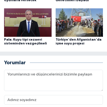
oyunlarla verilecek
denetimleri başladı
Pala: Kuyu tipi cezaevi
Türkiye'den Afganistan'da
sisteminden vazgeçilmeli
içme suyu projesi
Yorumlar