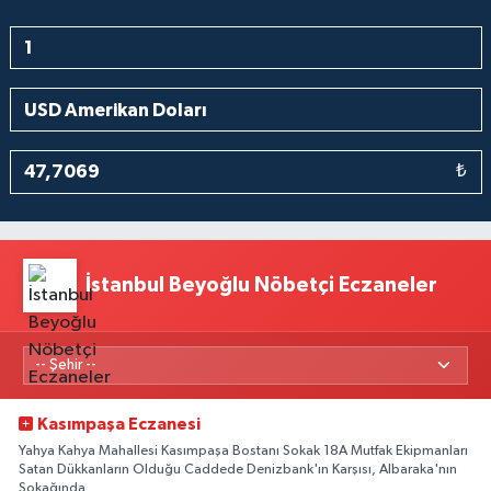
₺
İstanbul Beyoğlu Nöbetçi Eczaneler
Kasımpaşa Eczanesi
Yahya Kahya Mahallesi Kasımpaşa Bostanı Sokak 18A Mutfak Ekipmanları
Satan Dükkanların Olduğu Caddede Denizbank'ın Karşısı, Albaraka'nın
Sokağında