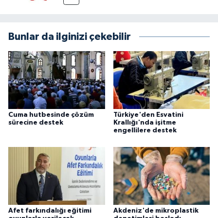
Bunlar da ilginizi çekebilir
Cuma hutbesinde çözüm
Türkiye'den Esvatini
sürecine destek
Krallığı'nda işitme
engellilere destek
Afet farkındalığı eğitimi
Akdeniz'de mikroplastik