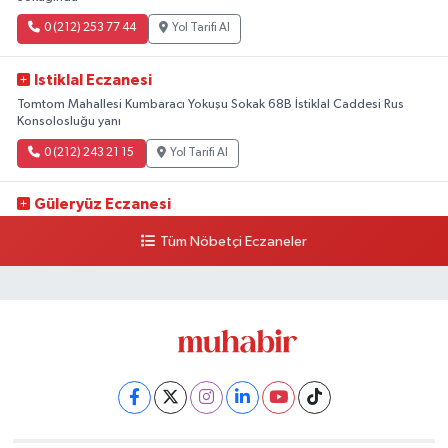
0 (212) 253 77 44
Yol Tarifi Al
Istiklal Eczanesi
Tomtom Mahallesi Kumbaracı Yokuşu Sokak 68B İstiklal Caddesi Rus
Konsolosluğu yanı
0 (212) 243 21 15
Yol Tarifi Al
Güleryüz Eczanesi
Piripaşa Mahallesi Şaban Deresi Sokak 7 D Koç Müzesi Arkası-
Tüm Nöbetçi Eczaneler
kalaycıbahçe Meydana Doğru
0 (212) 369 95 85
Yol Tarifi Al