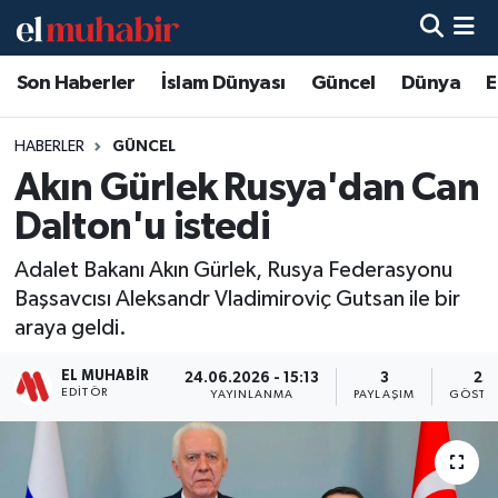
Son Haberler
İslam Dünyası
Güncel
Dünya
E
Hava Durumu
Trafik Durumu
HABERLER
GÜNCEL
Akın Gürlek Rusya'dan Can
Süper Lig Puan Durumu ve Fikstür
Dalton'u istedi
Tüm Manşetler
Adalet Bakanı Akın Gürlek, Rusya Federasyonu
Başsavcısı Aleksandr Vladimiroviç Gutsan ile bir
Son Dakika Haberleri
araya geldi.
Haber Arşivi
EL MUHABIR
24.06.2026 - 15:13
3
23
EDITÖR
YAYINLANMA
PAYLAŞIM
GÖSTE