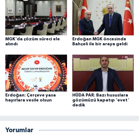
MGK'da çözüm süreci ele
Erdoğan MGK öncesinde
alındı
Bahçeli ile bir araya geldi
Erdoğan: Çerçeve yasa
HÜDA PAR: Bazı hususlara
hayırlara vesile olsun
gözümüzü kapatıp 'evet'
dedik
Yorumlar