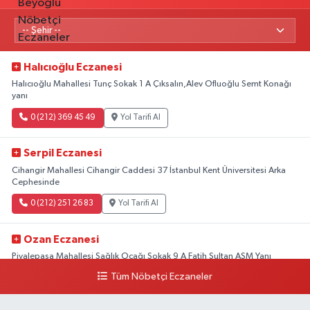
Halıcıoğlu Eczanesi
Halıcıoğlu Mahallesi Tunç Sokak 1 A Çıksalın,Alev Ofluoğlu Semt Konağı
yanı
0 (212) 369 45 49
Yol Tarifi Al
Serpil Eczanesi
Cihangir Mahallesi Cihangir Caddesi 37 İstanbul Kent Üniversitesi Arka
Cephesinde
0 (212) 251 26 83
Yol Tarifi Al
Ozan Eczanesi
Piyalepaşa Mahallesi Sağlık Ocağı Sokak 9 A Fatih Sultan ASM Yanı
Tüm Nöbetçi Eczaneler
0 (212) 297 30 13
Yol Tarifi Al