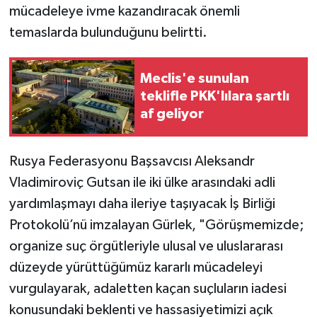
mücadeleye ivme kazandıracak önemli
temaslarda bulunduğunu belirtti.
Meclis'e sunulan
teklifle PKK'lılara şartlı
af geliyor
Rusya Federasyonu Başsavcısı Aleksandr
Vladimiroviç Gutsan ile iki ülke arasındaki adli
yardımlaşmayı daha ileriye taşıyacak İş Birliği
Protokolü’nü imzalayan Gürlek, "Görüşmemizde;
organize suç örgütleriyle ulusal ve uluslararası
düzeyde yürüttüğümüz kararlı mücadeleyi
vurgulayarak, adaletten kaçan suçluların iadesi
konusundaki beklenti ve hassasiyetimizi açık