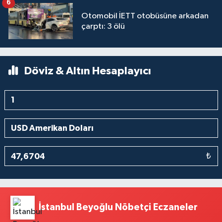
6
Otomobil İETT otobüsüne arkadan
çarptı: 3 ölü
Döviz & Altın Hesaplayıcı
₺
İstanbul Beyoğlu Nöbetçi Eczaneler