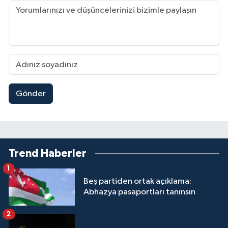
Gönder
Trend Haberler
1
Beş partiden ortak açıklama:
Abhazya pasaportları tanınsın
2