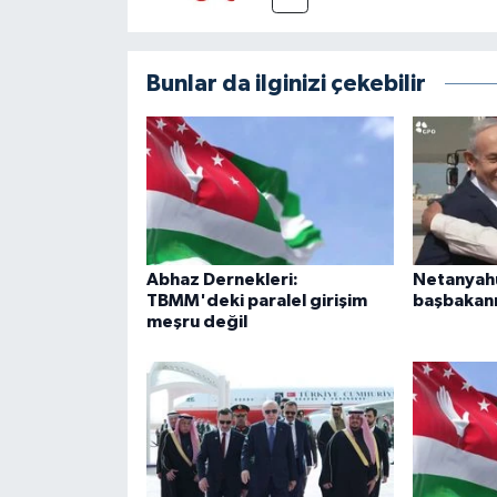
Bunlar da ilginizi çekebilir
Abhaz Dernekleri:
Netanyahu
TBMM'deki paralel girişim
başbakanı
meşru değil