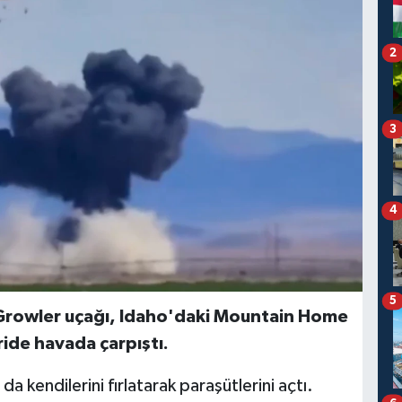
2
3
4
5
Growler uçağı, Idaho'daki Mountain Home
de havada çarpıştı.
a kendilerini fırlatarak paraşütlerini açtı.