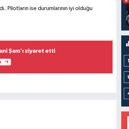
6
. Pilotların ise durumlarının iyi olduğu
ni Şam'ı ziyaret etti
e