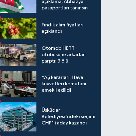
açıklama: Abhazya
pasaportları tanınsın
Fındık alım fiyatları
açıklandı
Otomobil İETT
otobüsüne arkadan
çarptı: 3 ölü
YAŞ kararları: Hava
kuvvetleri komutanı
emekli edildi
Üsküdar
Belediyesi'ndeki seçimi
CHP'li aday kazandı