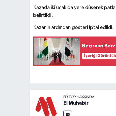
Kazada iki uçak da yere düşerek patladı
belirtildi.
Kazanın ardından gösteri iptal edildi.
Neçirvan Barza
İçeriği Görüntül
EDITÖR HAKKINDA
El Muhabir