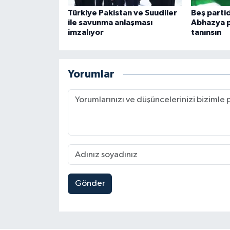
Türkiye Pakistan ve Suudiler
Beş parti
ile savunma anlaşması
Abhazya p
imzalıyor
tanınsın
Yorumlar
Gönder