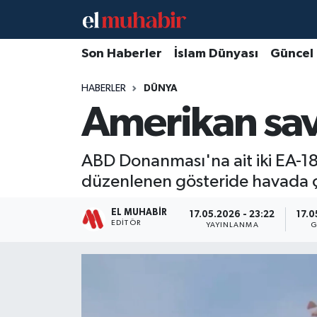
Hava Durumu
Son Haberler
İslam Dünyası
Güncel
HABERLER
DÜNYA
Trafik Durumu
Amerikan sava
Süper Lig Puan Durumu ve Fikstür
ABD Donanması'na ait iki EA-
Tüm Manşetler
düzenlenen gösteride havada ç
Son Dakika Haberleri
EL MUHABIR
17.05.2026 - 23:22
17.0
EDITÖR
YAYINLANMA
G
Haber Arşivi