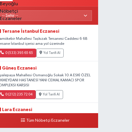
Tersane İstanbul Eczanesi
amiikebir Mahallesi Taşkızak Tersanesi Caddesi 6 6B
ersane İstanbul içerisi ama yol üzerinde
0 (533) 395 65 65
Yol Tarifi Al
Güneş Eczanesi
iyalepaşa Mahallesi Osmanoğlu Sokak 10 A ESKİ ÖZEL
KMEYDANI HASTANESİ YANI CEMAL KAMACI SPOR
OMPLEKSI KARŞISI
0 (212) 235 72 04
Yol Tarifi Al
Lara Eczanesi
ihangir Mahallesi Sıraselviler Caddesi 73 A TAKSİM İLK
Tüm Nöbetçi Eczaneler
ARDIM HASTANESİ KARŞISI
0 (212) 293 90 86
Yol Tarifi Al