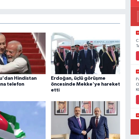
C
T
'dan Hindistan
Erdoğan, üçlü görüşme
P
na telefon
öncesinde Mekke'ye hareket
O
etti
K
C
Y