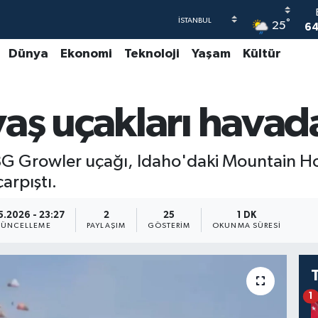
°
25
64
Dünya
Ekonomi
Teknoloji
Yaşam
Kültür
4
5
ş uçakları havada
6
G
18G Growler uçağı, Idaho'daki Mountain 
arpıştı.
5.2026 - 23:27
2
25
1 DK
ÜNCELLEME
PAYLAŞIM
GÖSTERIM
OKUNMA SÜRESI
1