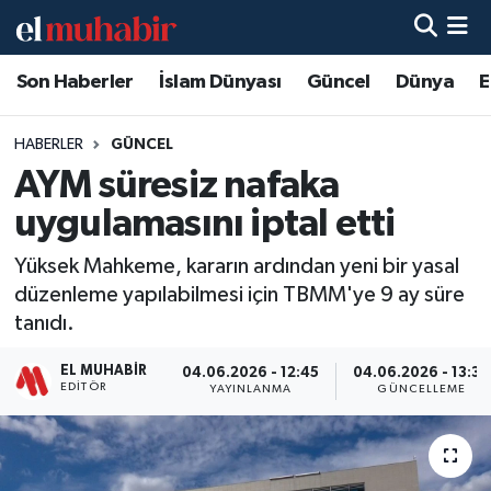
Son Haberler
İslam Dünyası
Güncel
Dünya
E
Hava Durumu
Trafik Durumu
HABERLER
GÜNCEL
AYM süresiz nafaka
Süper Lig Puan Durumu ve Fikstür
uygulamasını iptal etti
Tüm Manşetler
Yüksek Mahkeme, kararın ardından yeni bir yasal
düzenleme yapılabilmesi için TBMM'ye 9 ay süre
Son Dakika Haberleri
tanıdı.
Haber Arşivi
EL MUHABIR
04.06.2026 - 12:45
04.06.2026 - 13:36
EDITÖR
YAYINLANMA
GÜNCELLEME