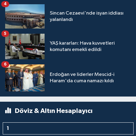
4
Sincan Cezaevi'nde isyan iddiası
yalanlandı
5
YAŞ kararları: Hava kuvvetleri
komutanı emekli edildi
6
Erdoğan ve liderler Mescid-i
Haram'da cuma namazı kıldı
Döviz & Altın Hesaplayıcı