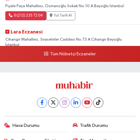
Piyale Paşa Mahallesi, Osmanoğlu Sokak No:10 A Beyoğlu İstanbul
0 (212) 235 72 04
Yol Tarifi Al
Lara Eczanesi
Cihangir Mahallesi, Sıraselviler Caddesi No:73 A Cihangir Beyoğlu
İstanbul
Tüm Nöbetçi Eczaneler
0 (212) 293 90 86
Yol Tarifi Al
Hava Durumu
Trafik Durumu