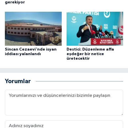
gerekiyor
Sincan Cezaevi'nde isyan
Destici: Düzenleme affa
iddiası yalanlandı
eşdeğer bir netice
üretecektir
Yorumlar