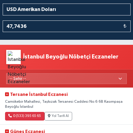
₺
İstanbul Beyoğlu Nöbetçi Eczaneler
Tersane İstanbul Eczanesi
Camiikebir Mahallesi, Taşkızak Tersanesi Caddesi No:6 6B Kasımpaşa
Beyoğlu İstanbul
0 (533) 395 65 65
Yol Tarifi Al
Güneş Eczanesi