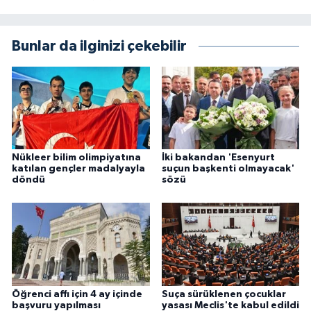
Bunlar da ilginizi çekebilir
Nükleer bilim olimpiyatına
İki bakandan 'Esenyurt
katılan gençler madalyayla
suçun başkenti olmayacak'
döndü
sözü
Öğrenci affı için 4 ay içinde
Suça sürüklenen çocuklar
başvuru yapılması
yasası Meclis'te kabul edildi