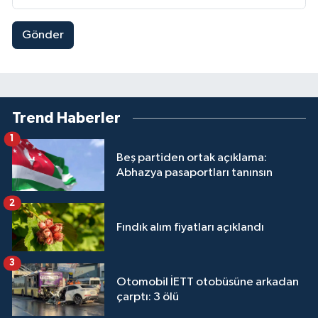
Gönder
Trend Haberler
1
Beş partiden ortak açıklama:
Abhazya pasaportları tanınsın
2
Fındık alım fiyatları açıklandı
3
Otomobil İETT otobüsüne arkadan
çarptı: 3 ölü