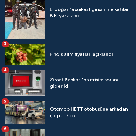
Erdoğan'a suikast girişimine katılan
B.K. yakalandı
3
Fındık alım fiyatları açıklandı
4
Ziraat Bankası'na erişim sorunu
giderildi
5
Otomobil İETT otobüsüne arkadan
çarptı: 3 ölü
6