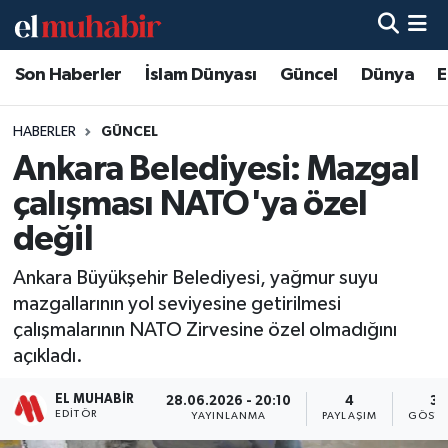
Son Haberler
İslam Dünyası
Güncel
Dünya
E
Hava Durumu
Trafik Durumu
HABERLER
GÜNCEL
Ankara Belediyesi: Mazgal
Süper Lig Puan Durumu ve Fikstür
çalışması NATO'ya özel
Tüm Manşetler
değil
Ankara Büyükşehir Belediyesi, yağmur suyu
Son Dakika Haberleri
mazgallarının yol seviyesine getirilmesi
çalışmalarının NATO Zirvesine özel olmadığını
Haber Arşivi
açıkladı.
EL MUHABIR
28.06.2026 - 20:10
4
39
EDITÖR
YAYINLANMA
PAYLAŞIM
GÖSTE