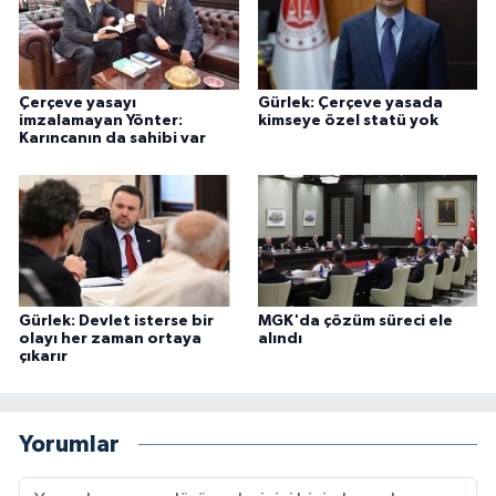
Çerçeve yasayı
Gürlek: Çerçeve yasada
imzalamayan Yönter:
kimseye özel statü yok
Karıncanın da sahibi var
Gürlek: Devlet isterse bir
MGK'da çözüm süreci ele
olayı her zaman ortaya
alındı
çıkarır
Yorumlar