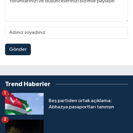
Gönder
Trend Haberler
1
Beş partiden ortak açıklama:
Abhazya pasaportları tanınsın
2