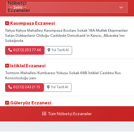
Kasımpaşa Eczanesi
Yahya Kahya Mahallesi Kasımpaşa Bostanı Sokak 18A Mutfak Ekipmanları
Satan Dükkanların Olduğu Caddede Denizbank'ın Karşısı, Albaraka'nın
Sokağında
0 (212) 253 77 44
Yol Tarifi Al
Istiklal Eczanesi
Tomtom Mahallesi Kumbaracı Yokuşu Sokak 68B İstiklal Caddesi Rus
Konsolosluğu yanı
0 (212) 243 21 15
Yol Tarifi Al
Güleryüz Eczanesi
Piripaşa Mahallesi Şaban Deresi Sokak 7 D Koç Müzesi Arkası-
Tüm Nöbetçi Eczaneler
kalaycıbahçe Meydana Doğru
0 (212) 369 95 85
Yol Tarifi Al