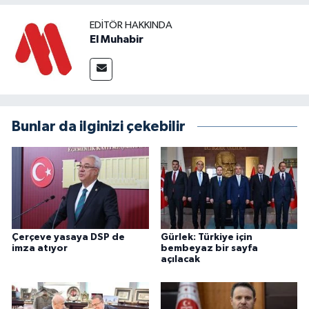
EDITÖR HAKKINDA
El Muhabir
Bunlar da ilginizi çekebilir
Çerçeve yasaya DSP de
Gürlek: Türkiye için
imza atıyor
bembeyaz bir sayfa
açılacak