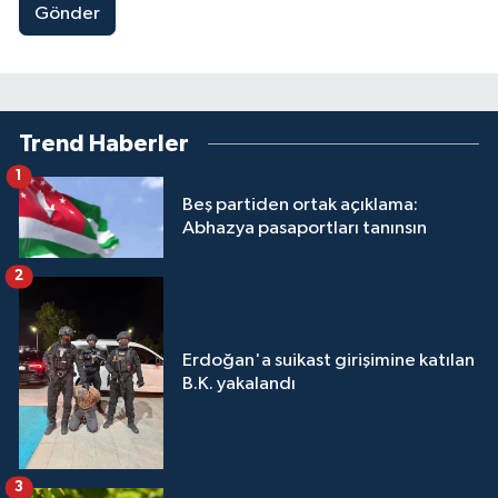
Gönder
Trend Haberler
1
Beş partiden ortak açıklama:
Abhazya pasaportları tanınsın
2
Erdoğan'a suikast girişimine katılan
B.K. yakalandı
3