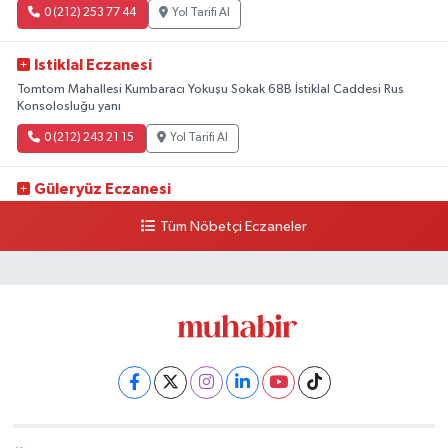
0 (212) 253 77 44
Yol Tarifi Al
Istiklal Eczanesi
Tomtom Mahallesi Kumbaracı Yokuşu Sokak 68B İstiklal Caddesi Rus
Konsolosluğu yanı
0 (212) 243 21 15
Yol Tarifi Al
Güleryüz Eczanesi
Piripaşa Mahallesi Şaban Deresi Sokak 7 D Koç Müzesi Arkası-
Tüm Nöbetçi Eczaneler
kalaycıbahçe Meydana Doğru
0 (212) 369 95 85
Yol Tarifi Al