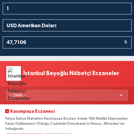
₺
İstanbul Beyoğlu Nöbetçi Eczaneler
Kasımpaşa Eczanesi
Yahya Kahya Mahallesi Kasımpaşa Bostanı Sokak 18A Mutfak Ekipmanları
Satan Dükkanların Olduğu Caddede Denizbank'ın Karşısı, Albaraka'nın
Sokağında