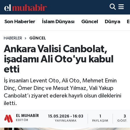
Son Haberler
İslam Dünyası
Güncel
Dünya
E
Hava Durumu
Trafik Durumu
HABERLER
GÜNCEL
Ankara Valisi Canbolat,
Süper Lig Puan Durumu ve Fikstür
işadamı Ali Oto'yu kabul
Tüm Manşetler
etti
İş insanları Levent Oto, Ali Oto, Mehmet Emin
Son Dakika Haberleri
Dinç, Ömer Dinç ve Mesut Yılmaz, Vali Yakup
Canbolat’ı ziyaret ederek hayırlı olsun dileklerini
Haber Arşivi
iletti.
EL MUHABIR
15.05.2026 - 16:03
1
35
EDITÖR
YAYINLANMA
PAYLAŞIM
GÖSTE