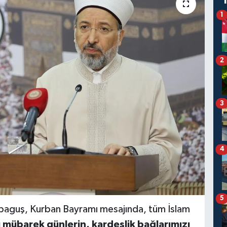
1
2
3
4
5
 Arpaguş, Kurban Bayramı mesajında, tüm İslam
 mübarek günlerin, kardeşlik bağlarımızı