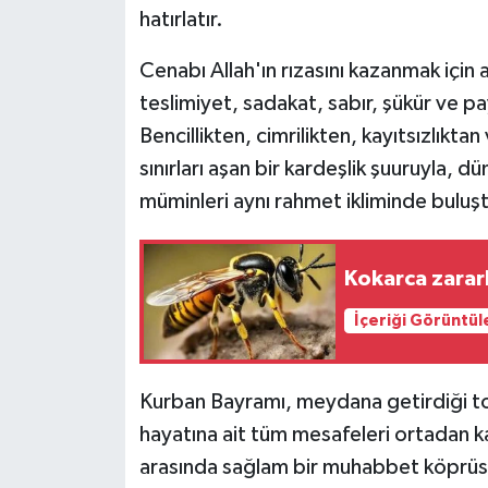
hatırlatır.
Cenabı Allah'ın rızasını kazanmak için
teslimiyet, sadakat, sabır, şükür ve pa
Bencillikten, cimrilikten, kayıtsızlıkta
sınırları aşan bir kardeşlik şuuruyla, 
müminleri aynı rahmet ikliminde buluşt
Kokarca zararl
İçeriği Görüntül
Kurban Bayramı, meydana getirdiği t
hayatına ait tüm mesafeleri ortadan kal
arasında sağlam bir muhabbet köprüs