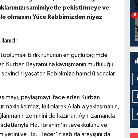
klarımızı samimiyetle pekiştirmeye ve
6
ile olmasını Yüce Rabbimizden niyaz
llanıd:
 toplumsal birlik ruhunun en güçlü biçimde
lan Kurban Bayramı’na kavuşmanın mutluluğu
m sevincini yaşatan Rabbimize hamd ü senalar
 taşımayı, paylaşmayı ifade eden Kurban
turmakla kalmaz, kul olarak Allah'a yaklaşmanın,
ğlanmanın zeminini de hazırlar. Aynı zamanda
badetleriyle Hz. İbrahim'in tevekkülünü ve
miyetini ve Hz. Hacer'in sabırla arayışını da