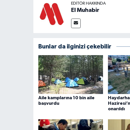
EDITÖR HAKKINDA
El Muhabir
Bunlar da ilginizi çekebilir
Aile kamplarına 10 bin aile
Haydarha
başvurdu
Haziresi’
onarıldı