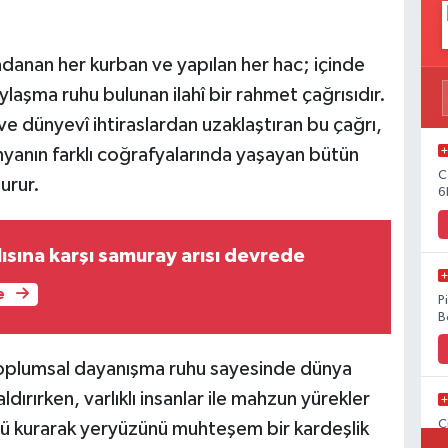
 adanan her kurban ve yapılan her hac; içinde
ylaşma ruhu bulunan ilahî bir rahmet çağrısıdır.
n ve dünyevî ihtiraslardan uzaklaştıran bu çağrı,
dünyanın farklı coğrafyalarında yaşayan bütün
C
urur.
6
ısına karşı samuray arısı devrede
e
P
B
oplumsal dayanışma ruhu sayesinde dünya
dırırken, varlıklı insanlar ile mahzun yürekler
C
ü kurarak yeryüzünü muhteşem bir kardeşlik
B