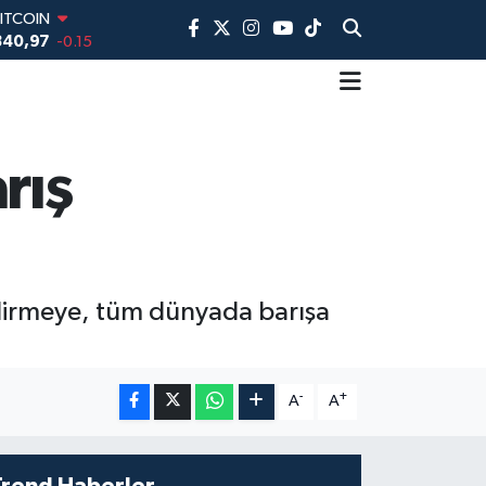
840,97
-0.15
DOLAR
,7436
0.18
EURO
,2510
0.32
STERLİN
,4811
0.38
rış
AM ALTIN
660.55
0
İST100
3.779
-14
dirmeye, tüm dünyada barışa
-
+
A
A