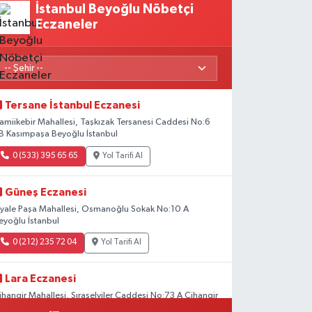
İstanbul Beyoğlu Nöbetçi
Eczaneler
Tersane İstanbul Eczanesi
amiikebir Mahallesi, Taşkızak Tersanesi Caddesi No:6
B Kasımpaşa Beyoğlu İstanbul
0 (533) 395 65 65
Yol Tarifi Al
Güneş Eczanesi
iyale Paşa Mahallesi, Osmanoğlu Sokak No:10 A
eyoğlu İstanbul
0 (212) 235 72 04
Yol Tarifi Al
Lara Eczanesi
ihangir Mahallesi, Sıraselviler Caddesi No:73 A Cihangir
eyoğlu İstanbul