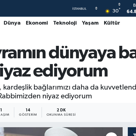
64.
°
30
47
Dünya
Ekonomi
Teknoloji
Yaşam
Kültür
55
64
ramın dünyaya ba
GR
6
B
niyaz ediyorum
1
 kardeşlik bağlarımızı daha da kuvvetlen
e Rabbimizden niyaz ediyorum
1
14
2 DK
LAŞIM
GÖSTERIM
OKUNMA SÜRESI