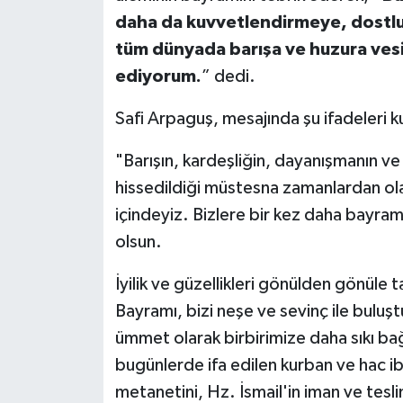
daha da kuvvetlendirmeye, dostlu
tüm dünyada barışa ve huzura ves
ediyorum.
” dedi.
Safi Arpaguş, mesajında şu ifadeleri ku
"Barışın, kardeşliğin, dayanışmanın ve
hissedildiği müstesna zamanlardan o
içindeyiz. Bizlere bir kez daha bayra
olsun.
İyilik ve güzellikleri gönülden gönüle
Bayramı, bizi neşe ve sevinç ile buluş
ümmet olarak birbirimize daha sıkı ba
bugünlerde ifa edilen kurban ve hac i
metanetini, Hz. İsmail'in iman ve tesli