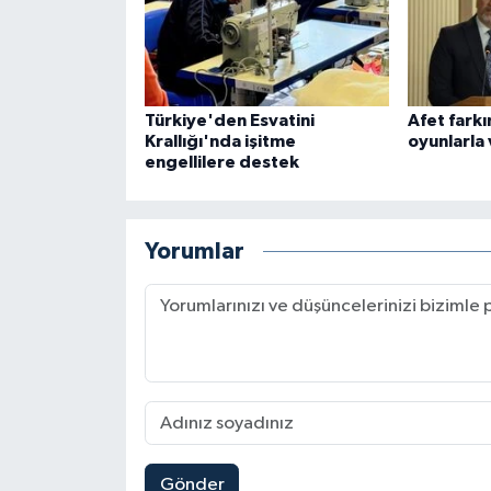
Türkiye'den Esvatini
Afet farkı
Krallığı'nda işitme
oyunlarla 
engellilere destek
Yorumlar
Gönder