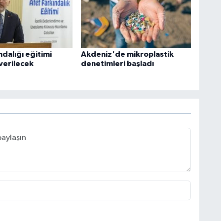
ndalığı eğitimi
Akdeniz'de mikroplastik
verilecek
denetimleri başladı