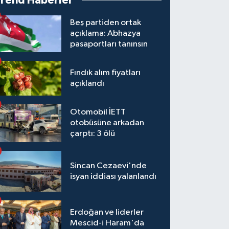
Trend Haberler
Beş partiden ortak
açıklama: Abhazya
pasaportları tanınsın
Fındık alım fiyatları
açıklandı
Otomobil İETT
otobüsüne arkadan
çarptı: 3 ölü
Sincan Cezaevi'nde
isyan iddiası yalanlandı
Erdoğan ve liderler
Mescid-i Haram'da