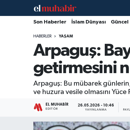
Hava Durumu
Son Haberler
İslam Dünyası
Güncel
HABERLER
YAŞAM
Trafik Durumu
Arpaguş: Bay
Süper Lig Puan Durumu ve Fikstür
getirmesini 
Tüm Manşetler
Son Dakika Haberleri
Arpaguş: Bu mübarek günlerin,
ve huzura vesile olmasını Yüc
Haber Arşivi
EL MUHABIR
26.05.2026 - 10:46
EDITÖR
YAYINLANMA
PAY