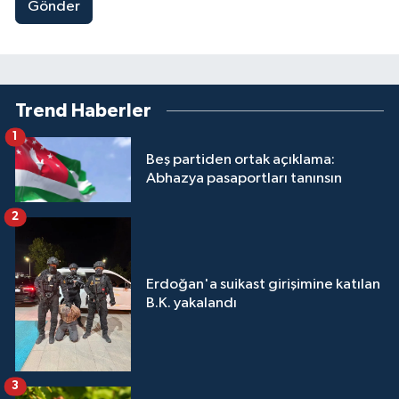
Gönder
Trend Haberler
1
Beş partiden ortak açıklama:
Abhazya pasaportları tanınsın
2
Erdoğan'a suikast girişimine katılan
B.K. yakalandı
3