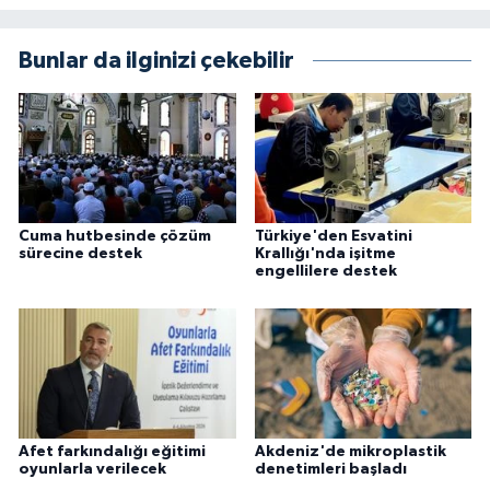
Bunlar da ilginizi çekebilir
Cuma hutbesinde çözüm
Türkiye'den Esvatini
sürecine destek
Krallığı'nda işitme
engellilere destek
Afet farkındalığı eğitimi
Akdeniz'de mikroplastik
oyunlarla verilecek
denetimleri başladı