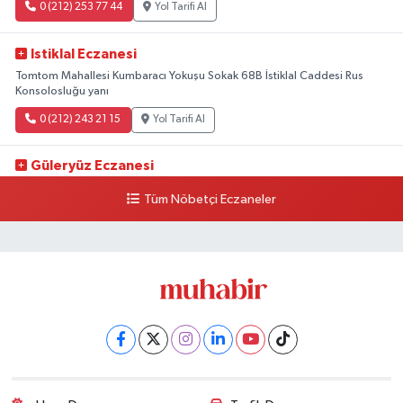
0 (212) 253 77 44
Yol Tarifi Al
Istiklal Eczanesi
Tomtom Mahallesi Kumbaracı Yokuşu Sokak 68B İstiklal Caddesi Rus
Konsolosluğu yanı
0 (212) 243 21 15
Yol Tarifi Al
Güleryüz Eczanesi
Piripaşa Mahallesi Şaban Deresi Sokak 7 D Koç Müzesi Arkası-
Tüm Nöbetçi Eczaneler
kalaycıbahçe Meydana Doğru
0 (212) 369 95 85
Yol Tarifi Al