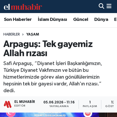
Son Haberler
İslam Dünyası
Güncel
Dünya
E
Hava Durumu
Trafik Durumu
HABERLER
YAŞAM
Arpaguş: Tek gayemiz
Süper Lig Puan Durumu ve Fikstür
Allah rızası
Tüm Manşetler
Safi Arpaguş, “Diyanet İşleri Başkanlığımızın,
Türkiye Diyanet Vakfımızın ve bütün bu
Son Dakika Haberleri
hizmetlerimizde görev alan gönüllülerimizin
hepsinin tek bir gayesi vardır, Allah'ın rızası.”
Haber Arşivi
dedi.
EL MUHABIR
05.06.2026 - 11:16
1
12
EDITÖR
YAYINLANMA
PAYLAŞIM
GÖSTE