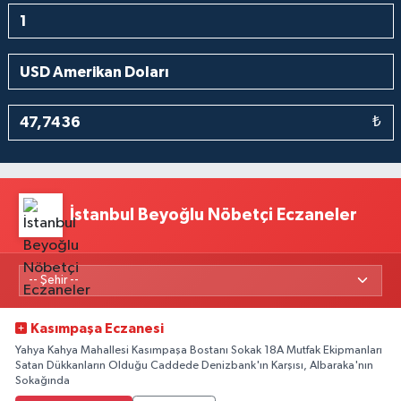
₺
İstanbul Beyoğlu Nöbetçi Eczaneler
Kasımpaşa Eczanesi
Yahya Kahya Mahallesi Kasımpaşa Bostanı Sokak 18A Mutfak Ekipmanları
Satan Dükkanların Olduğu Caddede Denizbank'ın Karşısı, Albaraka'nın
Sokağında