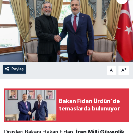
Paylaş
-
+
A
A
Bakan Fidan Ürdün'de
temaslarda bulunuyor
Dışişleri Bakanı Hakan Fidan,
İran Milli Güvenlik