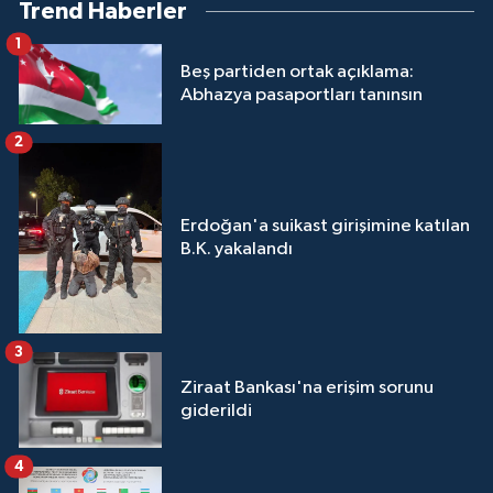
Trend Haberler
1
Beş partiden ortak açıklama:
Abhazya pasaportları tanınsın
2
Erdoğan'a suikast girişimine katılan
B.K. yakalandı
3
Ziraat Bankası'na erişim sorunu
giderildi
4