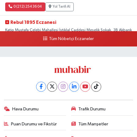
0 (212) 254 36 04
Yol Tarifi Al
Rebul 1895 Eczanesi
Katip Mustafa Çelebi Mahallesi İstiklal Caddesi Meşelik Sokak, 3B Akbank
Sanat karşısı, Fransız Konsolosluğu Çaprazı
Tüm Nöbetçi Eczaneler
0 (212) 243 69 36
Yol Tarifi Al
Hava Durumu
Trafik Durumu
Puan Durumu ve Fikstür
Tüm Manşetler