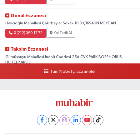
Gönül Eczanesi
Halıcıoğlu Mahallesi Çakırbeyler Sokak 18 B ÇIKSALIN MEYDAN
0 (212) 369 17 72
Yol Tarifi Al
Taksim Eczanesi
Gümüşsuyu Mahallesi İnönü Caddesi 25A CVK PARK BOSPHORUS
HOTEL KARŞISI
Tüm Nöbetçi Eczaneler
0 (212) 249 50 99
Yol Tarifi Al