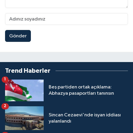
Gönder
Trend Haberler
1
Beş partiden ortak açıklama:
Abhazya pasaportları tanınsın
2
Sincan Cezaevi'nde isyan iddiası
yalanlandı