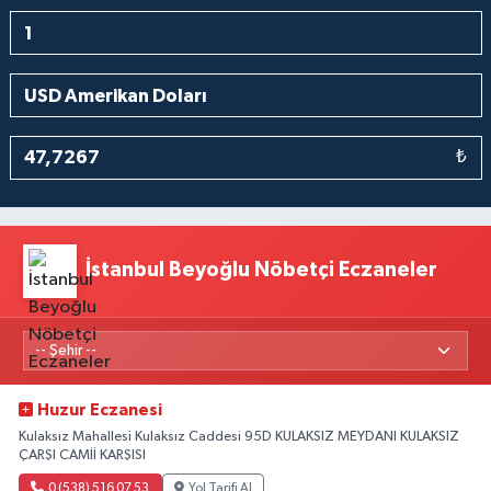
₺
İstanbul Beyoğlu Nöbetçi Eczaneler
Huzur Eczanesi
Kulaksız Mahallesi Kulaksız Caddesi 95D KULAKSIZ MEYDANI KULAKSIZ
ÇARŞI CAMİİ KARŞISI
0 (538) 516 07 53
Yol Tarifi Al