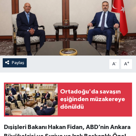
Paylaş
-
+
A
A
Ortadoğu'da savaşın
eşiğinden müzakereye
dönüldü
Dışişleri Bakanı Hakan Fidan, ABD’nin Ankara