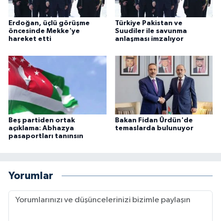
Erdoğan, üçlü görüşme
Türkiye Pakistan ve
öncesinde Mekke'ye
Suudiler ile savunma
hareket etti
anlaşması imzalıyor
Beş partiden ortak
Bakan Fidan Ürdün'de
açıklama: Abhazya
temaslarda bulunuyor
pasaportları tanınsın
Yorumlar