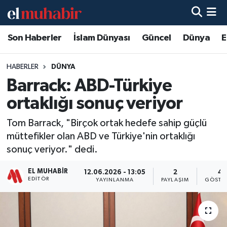
Son Haberler
İslam Dünyası
Güncel
Dünya
E
Hava Durumu
Trafik Durumu
HABERLER
DÜNYA
Barrack: ABD-Türkiye
Süper Lig Puan Durumu ve Fikstür
ortaklığı sonuç veriyor
Tüm Manşetler
Tom Barrack, "Birçok ortak hedefe sahip güçlü
müttefikler olan ABD ve Türkiye'nin ortaklığı
Son Dakika Haberleri
sonuç veriyor." dedi.
Haber Arşivi
EL MUHABIR
12.06.2026 - 13:05
2
4
EDITÖR
YAYINLANMA
PAYLAŞIM
GÖSTE