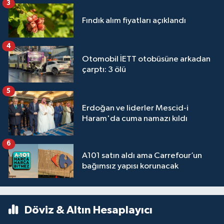
3
Fındık alım fiyatları açıklandı
4
Otomobil İETT otobüsüne arkadan
çarptı: 3 ölü
5
Erdoğan ve liderler Mescid-i
Haram'da cuma namazı kıldı
6
A101 satın aldı ama Carrefour’un
bağımsız yapısı korunacak
Döviz & Altın Hesaplayıcı