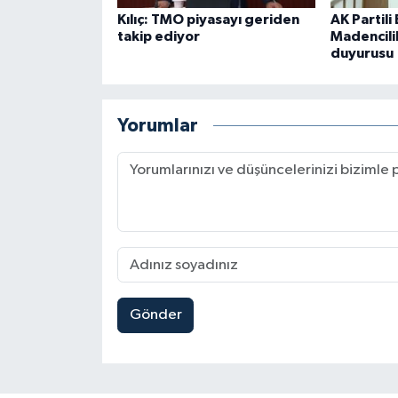
Kılıç: TMO piyasayı geriden
AK Partili
takip ediyor
Madencili
duyurusu
Yorumlar
Gönder