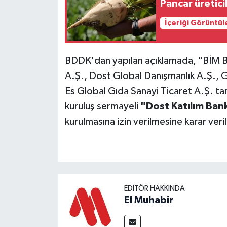
Pancar üretici
İçeriği Görüntül
BDDK'dan yapılan açıklamada, "BİM Bi
A.Ş., Dost Global Danışmanlık A.Ş., 
Es Global Gıda Sanayi Ticaret A.Ş. 
kuruluş sermayeli
"Dost Katılım Bank
kurulmasına izin verilmesine karar veril
EDITÖR HAKKINDA
El Muhabir