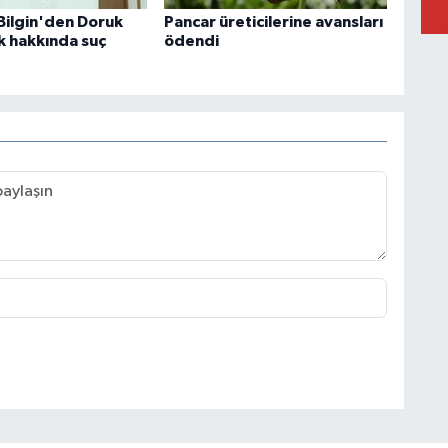
 Bilgin'den Doruk
Pancar üreticilerine avansları
k hakkında suç
ödendi