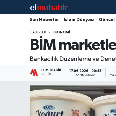
Hava Durumu
Son Haberler
İslam Dünyası
Güncel
HABERLER
EKONOMI
Trafik Durumu
BİM marketler
Süper Lig Puan Durumu ve Fikstür
Bankacılık Düzenleme ve Denetl
Tüm Manşetler
EL MUHABIR
17.06.2026 - 00:45
Son Dakika Haberleri
EDITÖR
YAYINLANMA
PAY
Haber Arşivi