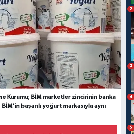
2
3
e Kurumu; BİM marketler zincirinin banka
4
 BİM'in başarılı yoğurt markasıyla aynı
5