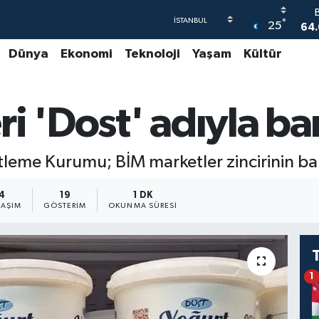
°
25
64.
Dünya
Ekonomi
Teknoloji
Yaşam
Kültür
47
55
i 'Dost' adıyla b
6
GR
65
eme Kurumu; BİM marketler zincirinin ban
4
19
1 DK
LAŞIM
GÖSTERIM
OKUNMA SÜRESI
1