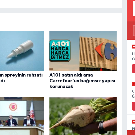
H
O
n spreyinin ruhsatı
A101 satın aldı ama
ndı
Carrefour’un bağımsız yapısı
korunacak
C
Ü
P
A