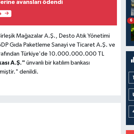
lerine avansları ödendi
e
6
rleşik Mağazalar A.Ş., Desto Atık Yönetimi
GDP Gıda Paketleme Sanayi ve Ticaret A.Ş. ve
tarafından Türkiye'de 10.000.000.000 TL
ası A.Ş."
ünvanlı bir katılım bankası
miştir." denildi.