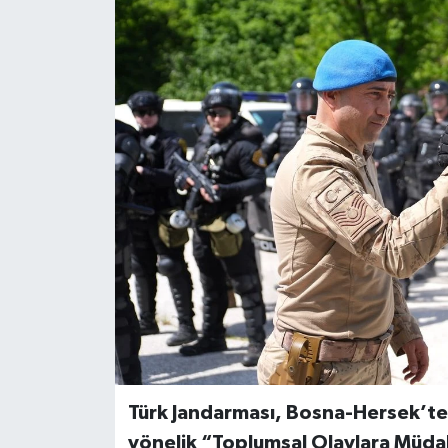
Türk Jandarması, Bosna-Hersek’t
yönelik “Toplumsal Olaylara Müdaha