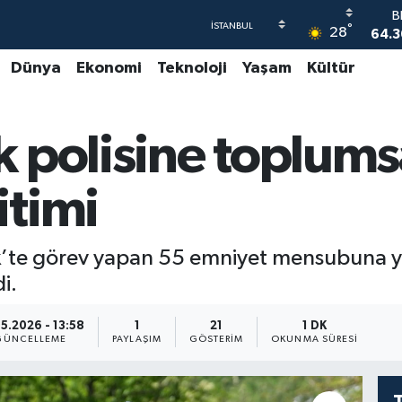
B
°
28
64.3
Dünya
Ekonomi
Teknoloji
Yaşam
Kültür
47
55
S
 polisine toplumsa
64
GR
65
timi
B
1
k’te görev yapan 55 emniyet mensubuna y
i.
05.2026 - 13:58
1
21
1 DK
GÜNCELLEME
PAYLAŞIM
GÖSTERIM
OKUNMA SÜRESI