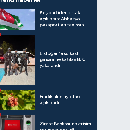
Trend Haberler
Beş partiden ortak
açıklama: Abhazya
pasaportları tanınsın
Erdoğan'a suikast
girişimine katılan B.K.
yakalandı
Fındık alım fiyatları
açıklandı
Ziraat Bankası'na erişim