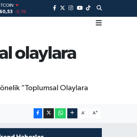
ITCOIN
60,53
-0.76
DOLAR
,7069
0.17
EURO
,0265
0.01
TERLİN
l olaylara
,1897
0.02
AM ALTIN
74.81
1.44
İST100
3.887
64
önelik “Toplumsal Olaylara
-
+
A
A