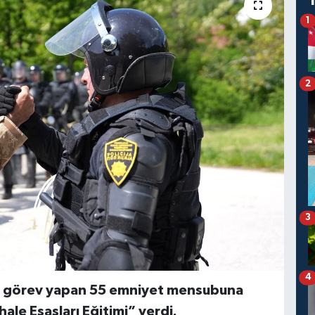
1
2
3
4
e görev yapan 55 emniyet mensubuna
le Esasları Eğitimi” verdi.