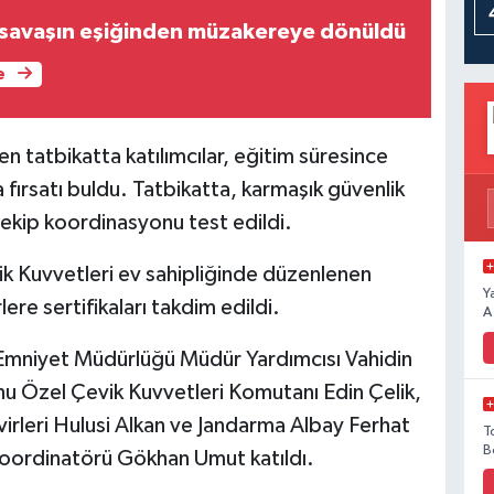
savaşın eşiğinden müzakereye dönüldü
e
 tatbikatta katılımcılar, eğitim süresince
a fırsatı buldu. Tatbikatta, karmaşık güvenlik
ekip koordinasyonu test edildi.
 Kuvvetleri ev sahipliğinde düzenlenen
Y
ere sertifikaları takdim edildi.
A
mniyet Müdürlüğü Müdür Yardımcısı Vahidin
 Özel Çevik Kuvvetleri Komutanı Edin Çelik,
virleri Hulusi Alkan ve Jandarma Albay Ferhat
T
B
oordinatörü Gökhan Umut katıldı.