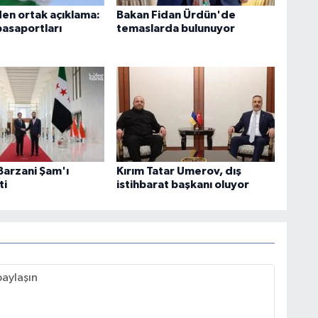
den ortak açıklama:
Bakan Fidan Ürdün'de
asaportları
temaslarda bulunuyor
Barzani Şam'ı
Kırım Tatar Umerov, dış
ti
istihbarat başkanı oluyor