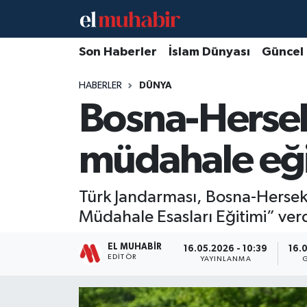
Hava Durumu
Son Haberler
İslam Dünyası
Güncel
HABERLER
DÜNYA
Trafik Durumu
Bosna-Hersek
Süper Lig Puan Durumu ve Fikstür
müdahale eği
Tüm Manşetler
Son Dakika Haberleri
Türk Jandarması, Bosna-Herse
Müdahale Esasları Eğitimi” verd
Haber Arşivi
EL MUHABIR
16.05.2026 - 10:39
16.
EDITÖR
YAYINLANMA