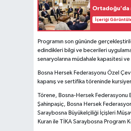
Ortadoğu'da 
İçeriği Görüntül
Programın son gününde gerçekleştirilen
edindikleri bilgi ve becerileri uygulam
senaryolarına müdahale kapasitesi ve 
Bosna Hersek Federasyonu Özel Çevik
kapanış ve sertifika töreninde kursiyerl
Törene, Bosna-Hersek Federasyonu E
Şahinpaşiç, Bosna Hersek Federasyonu
Saraybosna Büyükelçiliği İçişleri Müşa
Kuran ile TİKA Saraybosna Program K