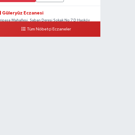
Güleryüz Eczanesi
iripaşa Mahallesi, Şaban Deresi Sokak No:7 D Hasköy
eyoğlu İstanbul
Tüm Nöbetçi Eczaneler
0 (212) 369 95 85
Yol Tarifi Al