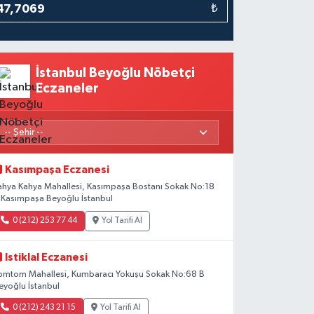
₺
İstanbul Beyoğlu Nöbetçi
Eczaneler
Kasımpaşa Eczanesi
ahya Kahya Mahallesi, Kasımpaşa Bostanı Sokak No:18
 Kasımpaşa Beyoğlu İstanbul
0 (212) 253 77 44
Yol Tarifi Al
Istiklal Eczanesi
omtom Mahallesi, Kumbaracı Yokuşu Sokak No:68 B
eyoğlu İstanbul
0 (212) 243 21 15
Yol Tarifi Al