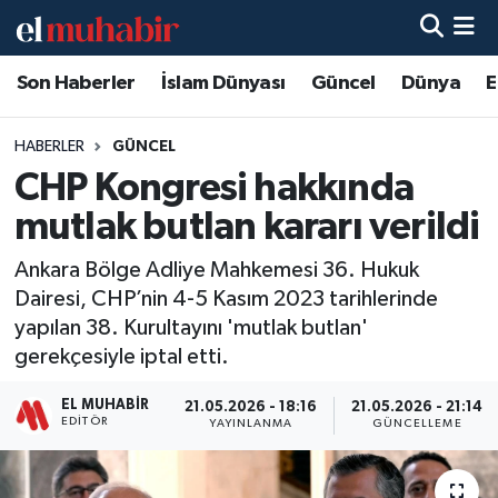
Son Haberler
İslam Dünyası
Güncel
Dünya
E
Hava Durumu
Trafik Durumu
HABERLER
GÜNCEL
CHP Kongresi hakkında
Süper Lig Puan Durumu ve Fikstür
mutlak butlan kararı verildi
Tüm Manşetler
Ankara Bölge Adliye Mahkemesi 36. Hukuk
Dairesi, CHP’nin 4-5 Kasım 2023 tarihlerinde
Son Dakika Haberleri
yapılan 38. Kurultayını 'mutlak butlan'
gerekçesiyle iptal etti.
Haber Arşivi
EL MUHABIR
21.05.2026 - 18:16
21.05.2026 - 21:14
EDITÖR
YAYINLANMA
GÜNCELLEME