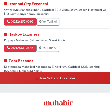
Istanbul City Eczanesi
Ömer Avni Mahallesi İnönü Caddesi 32 2 Gümüşsuyu Askeri Hastanesi ve
İTÜ Gümüşsuyu Kampüsü karşısı
0 (212) 252 00 93
Yol Tarifi Al
Hasköy Eczanesi
Piripaşa Mahallesi Şaban Deresi Sokak 65 A
0 (212) 533 36 46
Yol Tarifi Al
Zent Eczanesi
Kaptanpaşa Mahallesi Kasımpaşa Zincirlikuyu Caddesi 123B İstanbul
Beyoğlu 4 Nolu ASM Karşısı
Tüm Nöbetçi Eczaneler
0 (212) 297 96 92
Yol Tarifi Al