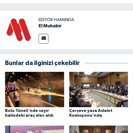
EDITÖR HAKKINDA
El Muhabir
Bunlar da ilginizi çekebilir
Bolu Tüneli'nde seyir
Çerçeve yasa Adalet
halindeki araç alev aldı
Komisyonu'nda