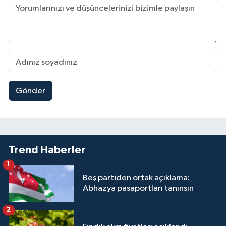
Gönder
Trend Haberler
1
Beş partiden ortak açıklama:
Abhazya pasaportları tanınsın
2