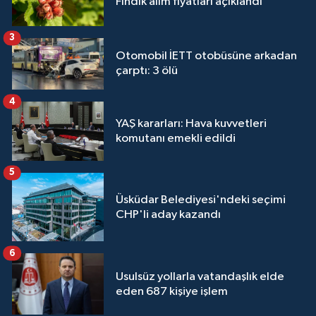
Fındık alım fiyatları açıklandı
3
Otomobil İETT otobüsüne arkadan
çarptı: 3 ölü
4
YAŞ kararları: Hava kuvvetleri
komutanı emekli edildi
5
Üsküdar Belediyesi'ndeki seçimi
CHP'li aday kazandı
6
Usulsüz yollarla vatandaşlık elde
eden 687 kişiye işlem