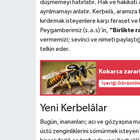
düşmemeyi hatırlatır. Hak ve hakikati 
ayrılmamayı anlatır. Kerbelâ, aramıza
kırdırmak isteyenlere karşı feraset ve
Peygamberimiz (s.a.s)’in,
“Birlikte 
vermemizi; sevinci ve nimeti paylaştı
telkin eder.
Kokarca zararl
İçeriği Görüntül
Yeni Kerbelâlar
Bugün, inananları; acı ve gözyaşına ma
üstü zenginliklerini sömürmek isteyen 