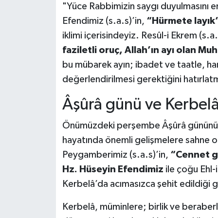
"Yüce Rabbimizin saygı duyulmasını e
Efendimiz (s.a.s)’in,
“Hürmete layık
iklimi içerisindeyiz. Resûl-i Ekrem (s.a
faziletli oruç, Allah’ın ayı olan M
bu mübarek ayın; ibadet ve taatle, ha
değerlendirilmesi gerektiğini hatırlatm
Âşûrâ günü ve Kerbel
Önümüzdeki perşembe Âşûrâ gününü 
hayatında önemli gelişmelere sahne ola
Peygamberimiz (s.a.s)’in,
“Cennet ge
Hz. Hüseyin Efendimiz
ile çoğu Ehl
Kerbelâ’da acımasızca şehit edildiği 
Kerbelâ, müminlere; birlik ve beraberli