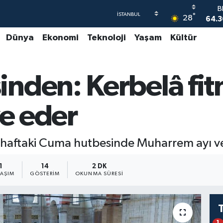
64.3
°
28
47
Dünya
Ekonomi
Teknoloji
Yaşam
Kültür
55
S
64
nden: Kerbelâ fitn
GR
65
B
ye eder
1
bu haftaki Cuma hutbesinde Muharrem ayı ve
1
14
2 DK
LAŞIM
GÖSTERIM
OKUNMA SÜRESI