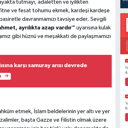
ayakta tutmayı, adaletten ve iyilikten
 fitne ve fesat tohumu ekmek, kardeşi kardeşe
 basiretle davranmamızı tavsiye eder. Sevgili
rahmet, ayrılıkta azap vardır”
uyarısına kulak
ğımız gibi hüznü ve meşakkati de paylaşmamızı
ısına karşı samuray arısı devrede
Y
A
e
T
B
hkûm etmek, İslam beldelerinin yer altı ve yer
zalimler, başta Gazze ve Filistin olmak üzere