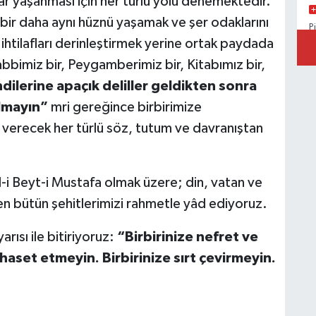
ar yaşanması için her türlü yolu denemektedir.
r daha aynı hüznü yaşamak ve şer odaklarını
P
B
htilafları derinleştirmek yerine ortak paydada
abbimiz bir, Peygamberimiz bir, Kitabımız bir,
dilerine apaçık deliller geldikten sonra
olmayın”
mri gereğince birbirimize
r verecek her türlü söz, tutum ve davranıştan
l-i Beyt-i Mustafa olmak üzere; din, vatan ve
n bütün şehitlerimizi rahmetle yâd ediyoruz.
arısı ile bitiriyoruz:
“Birbirinize nefret ve
haset etmeyin. Birbirinize sırt çevirmeyin.