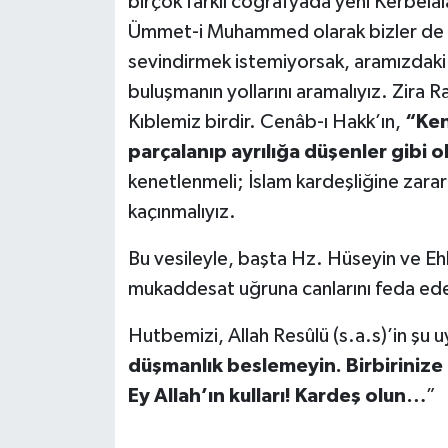
birçok farklı coğrafyada yeni Kerbelâl
Ümmet-i Muhammed olarak bizler de bi
sevindirmek istemiyorsak, aramızdaki i
buluşmanın yollarını aramalıyız. Zira R
Kıblemiz birdir. Cenâb-ı Hakk’ın,
“Ken
parçalanıp ayrılığa düşenler gibi 
kenetlenmeli; İslam kardeşliğine zara
kaçınmalıyız.
Bu vesileyle, başta Hz. Hüseyin ve Eh
mukaddesat uğruna canlarını feda ede
Hutbemizi, Allah Resûlü (s.a.s)’in şu uy
düşmanlık beslemeyin. Birbirinize 
Ey Allah’ın kulları! Kardeş olun…
”