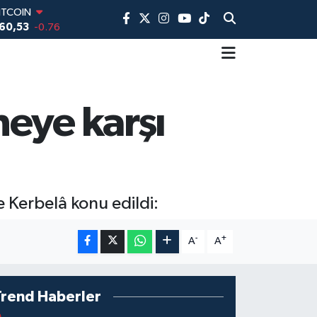
60,53
-0.76
DOLAR
,7069
0.17
EURO
,0265
0.01
TERLİN
,1897
0.02
eye karşı
AM ALTIN
74.81
1.44
İST100
3.887
64
 Kerbelâ konu edildi:
-
+
A
A
Trend Haberler