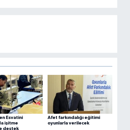
en Esvatini
Afet farkındalığı eğitimi
da işitme
oyunlarla verilecek
re destek