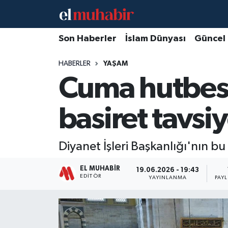
Hava Durumu
Son Haberler
İslam Dünyası
Güncel
HABERLER
YAŞAM
Trafik Durumu
Cuma hutbesi
Süper Lig Puan Durumu ve Fikstür
basiret tavsi
Tüm Manşetler
Son Dakika Haberleri
Diyanet İşleri Başkanlığı'nın 
Haber Arşivi
EL MUHABIR
19.06.2026 - 19:43
EDITÖR
YAYINLANMA
PAY