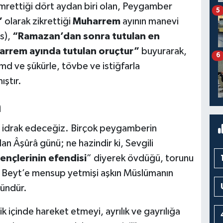
mrettiği dört aydan biri olan, Peygamber
5
”
olarak zikrettiği
Muharrem
ayının manevi
.s),
“Ramazan’dan sonra tutulan en
uharrem ayında tutulan oruçtur”
buyurarak,
6
md ve şükürle, tövbe ve istiğfarla
ıştır.
â
idrak edeceğiz. Birçok peygamberin
n Âşûrâ günü; ne hazindir ki, Sevgili
nçlerinin efendisi
” diyerek övdüğü, torunu
-i Beyt’e mensup yetmişi aşkın Müslümanın
gündür.
k içinde hareket etmeyi, ayrılık ve gayrılığa