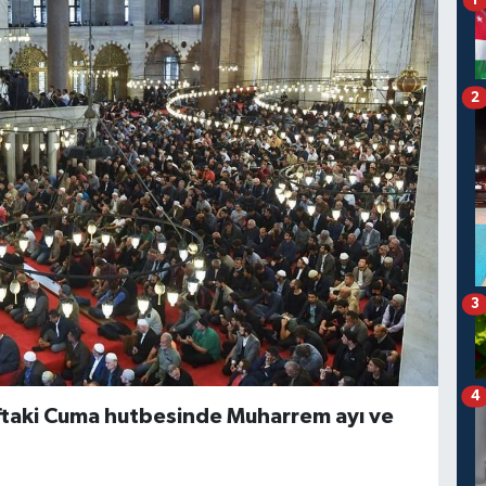
1
2
3
4
haftaki Cuma hutbesinde Muharrem ayı ve