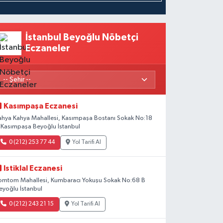
İstanbul Beyoğlu Nöbetçi
Eczaneler
Kasımpaşa Eczanesi
ahya Kahya Mahallesi, Kasımpaşa Bostanı Sokak No:18
 Kasımpaşa Beyoğlu İstanbul
0 (212) 253 77 44
Yol Tarifi Al
Istiklal Eczanesi
omtom Mahallesi, Kumbaracı Yokuşu Sokak No:68 B
eyoğlu İstanbul
0 (212) 243 21 15
Yol Tarifi Al