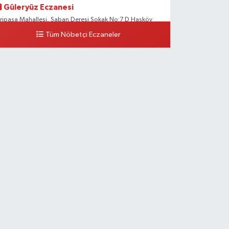
Güleryüz Eczanesi
iripaşa Mahallesi, Şaban Deresi Sokak No:7 D Hasköy
eyoğlu İstanbul
Tüm Nöbetçi Eczaneler
0 (212) 369 95 85
Yol Tarifi Al