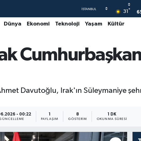
°
31
6
Dünya
Ekonomi
Teknoloji
Yaşam
Kültür
4
5
rak Cumhurbaşkanı
6
G
6
 Ahmet Davutoğlu, Irak'ın Süleymaniye şe
06.2026 - 00:22
1
8
1 DK
GÜNCELLEME
PAYLAŞIM
GÖSTERIM
OKUNMA SÜRESI