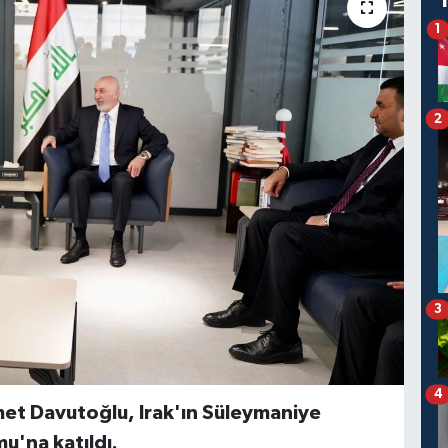
1
2
3
4
et Davutoğlu, Irak'ın Süleymaniye
u'na katıldı.