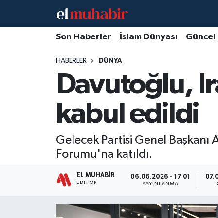
Hava Durumu
Son Haberler
İslam Dünyası
Güncel
HABERLER
DÜNYA
Trafik Durumu
Davutoğlu, I
Süper Lig Puan Durumu ve Fikstür
kabul edildi
Tüm Manşetler
Son Dakika Haberleri
Gelecek Partisi Genel Başkanı
Forumu'na katıldı.
Haber Arşivi
EL MUHABIR
06.06.2026 - 17:01
07.
EDITÖR
YAYINLANMA