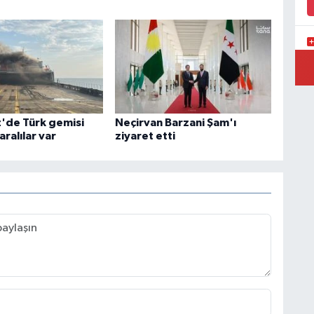
P
A
'de Türk gemisi
Neçirvan Barzani Şam'ı
aralılar var
ziyaret etti