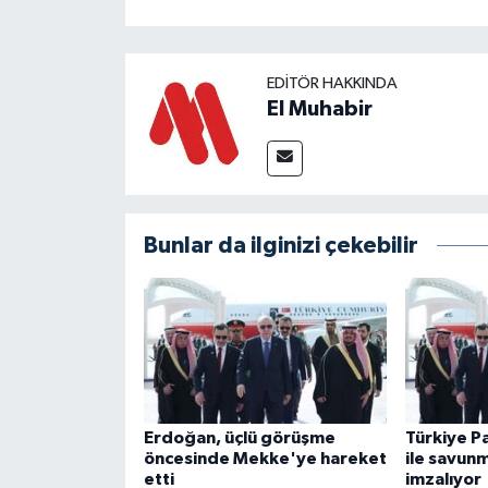
EDITÖR HAKKINDA
El Muhabir
Bunlar da ilginizi çekebilir
Erdoğan, üçlü görüşme
Türkiye Pa
öncesinde Mekke'ye hareket
ile savun
etti
imzalıyor