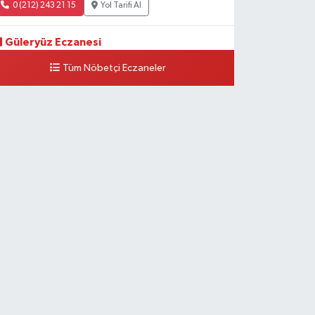
0 (212) 243 21 15
Yol Tarifi Al
Güleryüz Eczanesi
iripaşa Mahallesi Şaban Deresi Sokak 7 D Koç Müzesi
Tüm Nöbetçi Eczaneler
rkası-kalaycıbahçe Meydana Doğru
0 (212) 369 95 85
Yol Tarifi Al