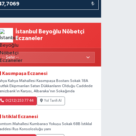
₺
İstanbul Beyoğlu Nöbetçi
Eczaneler
Kasımpaşa Eczanesi
ahya Kahya Mahallesi Kasımpaşa Bostanı Sokak 18A
utfak Ekipmanları Satan Dükkanların Olduğu Caddede
enizbank'ın Karşısı, Albaraka'nın Sokağında
0 (212) 253 77 44
Yol Tarifi Al
Istiklal Eczanesi
omtom Mahallesi Kumbaracı Yokuşu Sokak 68B İstiklal
addesi Rus Konsolosluğu yanı