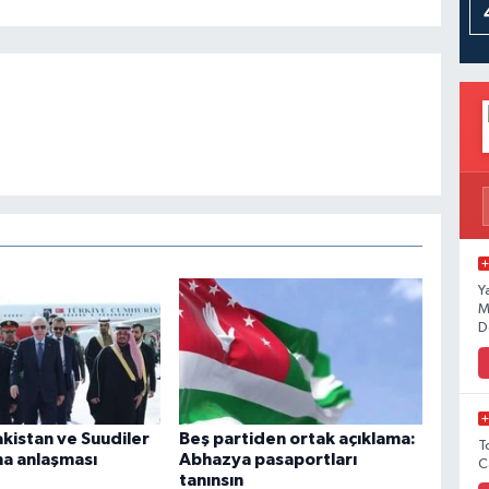
Y
M
D
kistan ve Suudiler
Beş partiden ortak açıklama:
T
ma anlaşması
Abhazya pasaportları
C
tanınsın