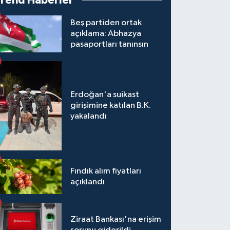
Trend Haberler
Beş partiden ortak
açıklama: Abhazya
pasaportları tanınsın
Erdoğan'a suikast
girişimine katılan B.K.
yakalandı
Fındık alım fiyatları
açıklandı
Ziraat Bankası'na erişim