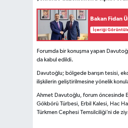
Bakan Fidan Ü
İçeriği Görüntül
Forumda bir konuşma yapan Davutoğu
da kabul edildi.
Davutoğlu; bölgede barışın tesisi, eko
ilişkilerin geliştirilmesine yönelik konular
Ahmet Davutoğlu, forum öncesinde Er
Gökbörü Türbesi, Erbil Kalesi, Hac Ha
Türkmen Cephesi Temsilciliği’ni de ziy