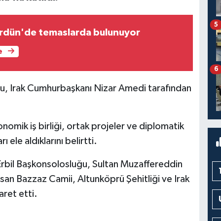
5
rdün'de temaslarda bulunuyor
e
6
, Irak Cumhurbaşkanı Nizar Amedi tarafından
nomik iş birliği, ortak projeler ve diplomatik
ı ele aldıklarını belirtti.
bil Başkonsolosluğu, Sultan Muzaffereddin
san Bazzaz Camii, Altunköprü Şehitliği ve Irak
aret etti.