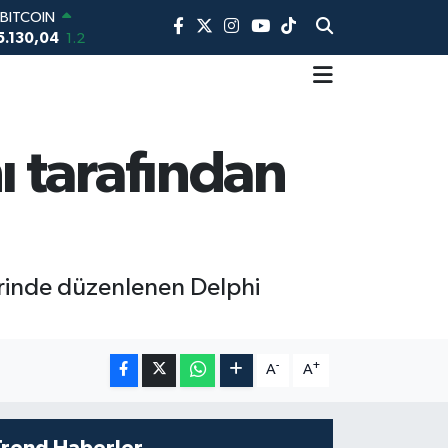
BITCOIN
5.130,04
1.2
DOLAR
7,7069
0.17
EURO
5,0265
0.01
STERLİN
 tarafından
4,1897
0.02
RAM ALTIN
618.49
2.12
BİST100
13.887
64
hrinde düzenlenen Delphi
-
+
A
A