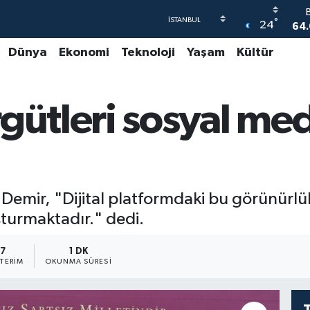
°
24
64.
Dünya
Ekonomi
Teknoloji
Yaşam
Kültür
4
55
rgütleri sosyal me
6
GR
65
Demir, "Dijital platformdaki bu görünürlük 
şturmaktadır." dedi.
7
1 DK
TERIM
OKUNMA SÜRESI