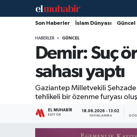
Hava Durumu
Son Haberler
İslam Dünyası
Güncel
HABERLER
GÜNCEL
Trafik Durumu
Demir: Suç ö
Süper Lig Puan Durumu ve Fikstür
sahası yaptı
Tüm Manşetler
Son Dakika Haberleri
Gaziantep Milletvekili Şehzade 
tehlikeli bir özenme furyası olu
Haber Arşivi
EL MUHABIR
18.06.2026 - 13:02
EDITÖR
YAYINLANMA
GÖS