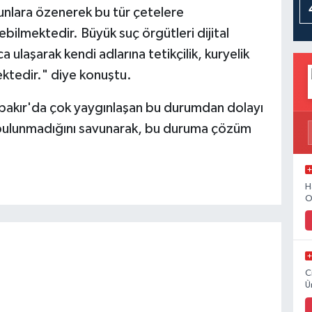
unlara özenerek bu tür çetelere
bilmektedir. Büyük suç örgütleri dijital
ulaşarak kendi adlarına tetikçilik, kuryelik
ektedir." diye konuştu.
rbakır'da çok yaygınlaşan bu durumdan dolayı
n bulunmadığını savunarak, bu duruma çözüm
H
O
C
Ü