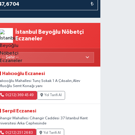
₺
İstanbul Beyoğlu Nöbetçi
Eczaneler
Halıcıoğlu Eczanesi
alıcıoğlu Mahallesi Tunç Sokak 1 A Çıksalın,Alev
fluoğlu Semt Konağı yanı
0 (212) 369 45 49
Yol Tarifi Al
Serpil Eczanesi
ihangir Mahallesi Cihangir Caddesi 37 İstanbul Kent
niversitesi Arka Cephesinde
0 (212) 251 26 83
Yol Tarifi Al