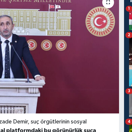
1
2
3
ade Demir, suç örgütlerinin sosyal
4
tal platformdaki bu görünürlük suça