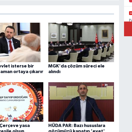
P
A
vlet isterse bir
MGK'da çözüm süreci ele
zaman ortaya çıkarır
alındı
Çerçeve yasa
HÜDA PAR: Bazı hususlara
vesile olsun
gözümüzü kapatıp 'evet'