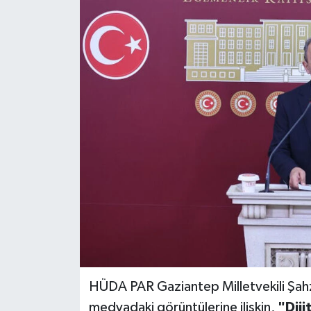
HÜDA PAR Gaziantep Milletvekili Şahz
medyadaki görüntülerine ilişkin,
"Diji