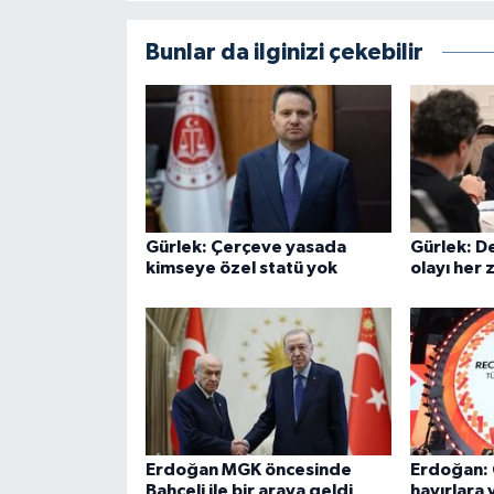
Bunlar da ilginizi çekebilir
Gürlek: Çerçeve yasada
Gürlek: De
kimseye özel statü yok
olayı her 
Erdoğan MGK öncesinde
Erdoğan: 
Bahçeli ile bir araya geldi
hayırlara 