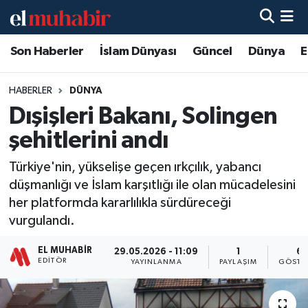
Son Haberler
İslam Dünyası
Güncel
Dünya
E
Hava Durumu
Trafik Durumu
HABERLER
DÜNYA
Dışişleri Bakanı, Solingen
Süper Lig Puan Durumu ve Fikstür
şehitlerini andı
Tüm Manşetler
Türkiye'nin, yükselişe geçen ırkçılık, yabancı
düşmanlığı ve İslam karşıtlığı ile olan mücadelesini
Son Dakika Haberleri
her platformda kararlılıkla sürdüreceği
vurgulandı.
Haber Arşivi
EL MUHABIR
29.05.2026 - 11:09
1
6
EDITÖR
YAYINLANMA
PAYLAŞIM
GÖSTE