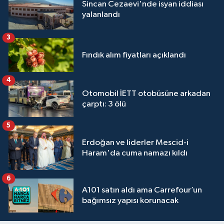
Sincan Cezaevi'nde isyan iddiası
yalanlandı
3
Fındık alım fiyatları açıklandı
4
Otomobil İETT otobüsüne arkadan
çarptı: 3 ölü
5
Erdoğan ve liderler Mescid-i
Haram'da cuma namazı kıldı
6
A101 satın aldı ama Carrefour’un
bağımsız yapısı korunacak