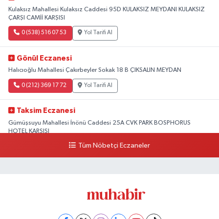
Kulaksız Mahallesi Kulaksız Caddesi 95D KULAKSIZ MEYDANI KULAKSIZ
ÇARŞI CAMİİ KARŞISI
0 (538) 516 07 53
Yol Tarifi Al
Gönül Eczanesi
Halıcıoğlu Mahallesi Çakırbeyler Sokak 18 B ÇIKSALIN MEYDAN
0 (212) 369 17 72
Yol Tarifi Al
Taksim Eczanesi
Gümüşsuyu Mahallesi İnönü Caddesi 25A CVK PARK BOSPHORUS
HOTEL KARŞISI
Tüm Nöbetçi Eczaneler
0 (212) 249 50 99
Yol Tarifi Al