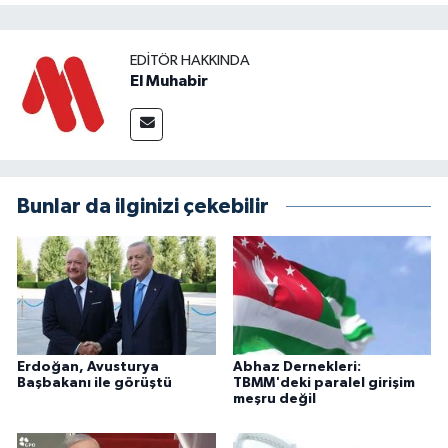
EDITÖR HAKKINDA
El Muhabir
Bunlar da ilginizi çekebilir
Erdoğan, Avusturya
Abhaz Dernekleri:
Başbakanı ile görüştü
TBMM'deki paralel girişim
meşru değil