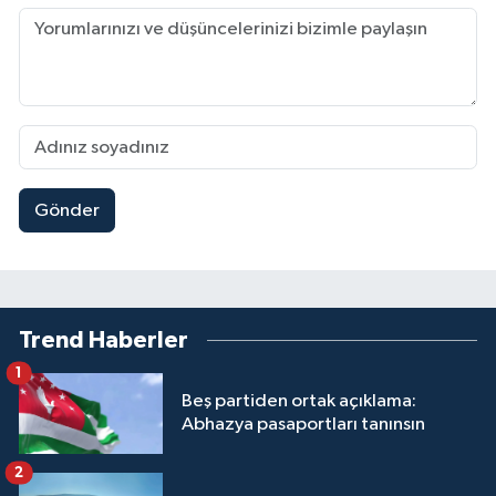
Gönder
Trend Haberler
1
Beş partiden ortak açıklama:
Abhazya pasaportları tanınsın
2