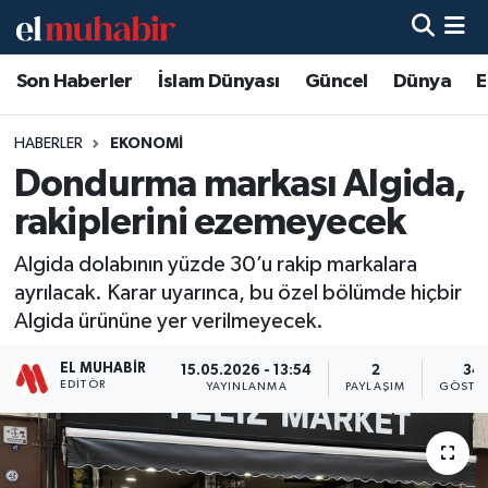
Son Haberler
İslam Dünyası
Güncel
Dünya
E
Hava Durumu
Trafik Durumu
HABERLER
EKONOMI
Dondurma markası Algida,
Süper Lig Puan Durumu ve Fikstür
rakiplerini ezemeyecek
Tüm Manşetler
Algida dolabının yüzde 30’u rakip markalara
ayrılacak. Karar uyarınca, bu özel bölümde hiçbir
Son Dakika Haberleri
Algida ürününe yer verilmeyecek.
Haber Arşivi
EL MUHABIR
15.05.2026 - 13:54
2
34
EDITÖR
YAYINLANMA
PAYLAŞIM
GÖSTE