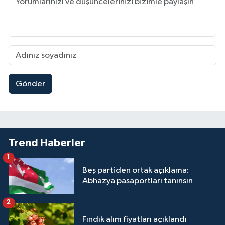
Gönder
Trend Haberler
1
Beş partiden ortak açıklama:
Abhazya pasaportları tanınsın
2
Fındık alım fiyatları açıklandı