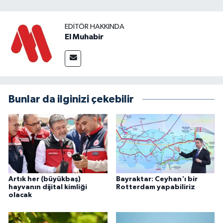
EDITÖR HAKKINDA
El Muhabir
Bunlar da ilginizi çekebilir
Artık her (büyükbaş)
Bayraktar: Ceyhan'ı bir
hayvanın dijital kimliği
Rotterdam yapabiliriz
olacak