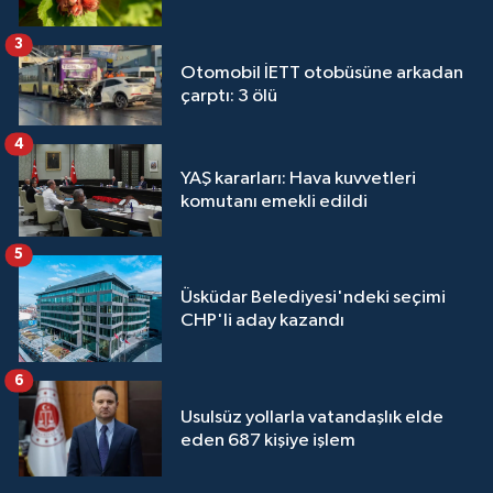
3
Otomobil İETT otobüsüne arkadan
çarptı: 3 ölü
4
YAŞ kararları: Hava kuvvetleri
komutanı emekli edildi
5
Üsküdar Belediyesi'ndeki seçimi
CHP'li aday kazandı
6
Usulsüz yollarla vatandaşlık elde
eden 687 kişiye işlem