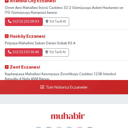
Istanbul City Eczanesi
Ömer Avni Mahallesi İnönü Caddesi 32 2 Gümüşsuyu Askeri Hastanesi ve
İTÜ Gümüşsuyu Kampüsü karşısı
0 (212) 252 00 93
Yol Tarifi Al
Hasköy Eczanesi
Piripaşa Mahallesi Şaban Deresi Sokak 65 A
0 (212) 533 36 46
Yol Tarifi Al
Zent Eczanesi
Kaptanpaşa Mahallesi Kasımpaşa Zincirlikuyu Caddesi 123B İstanbul
Beyoğlu 4 Nolu ASM Karşısı
Tüm Nöbetçi Eczaneler
0 (212) 297 96 92
Yol Tarifi Al