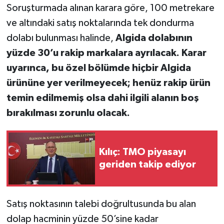
Soruşturmada alınan karara göre, 100 metrekare
ve altındaki satış noktalarında tek dondurma
dolabı bulunması halinde,
Algida dolabının
yüzde 30’u rakip markalara ayrılacak. Karar
uyarınca, bu özel bölümde hiçbir Algida
ürününe yer verilmeyecek; henüz rakip ürün
temin edilmemiş olsa dahi ilgili alanın boş
bırakılması zorunlu olacak.
Kılıç: TMO piyasayı
geriden takip ediyor
Satış noktasının talebi doğrultusunda bu alan
dolap hacminin yüzde 50’sine kadar