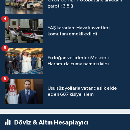
Otomobil İETT otobüsüne arkadan
çarptı: 3 ölü
4
YAŞ kararları: Hava kuvvetleri
komutanı emekli edildi
5
Erdoğan ve liderler Mescid-i
Haram'da cuma namazı kıldı
6
Usulsüz yollarla vatandaşlık elde
eden 687 kişiye işlem
Döviz & Altın Hesaplayıcı