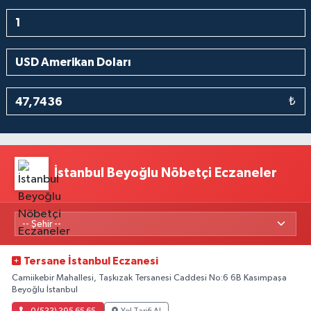
₺
İstanbul Beyoğlu Nöbetçi Eczaneler
Tersane İstanbul Eczanesi
Camiikebir Mahallesi, Taşkızak Tersanesi Caddesi No:6 6B Kasımpaşa
Beyoğlu İstanbul