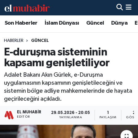
Son Haberler
İslam Dünyası
Güncel
Dünya
E
Hava Durumu
Trafik Durumu
HABERLER
GÜNCEL
E-duruşma sisteminin
Süper Lig Puan Durumu ve Fikstür
kapsamı genişletiliyor
Tüm Manşetler
Adalet Bakanı Akın Gürlek, e-Duruşma
uygulamasının kapsamının genişletileceğini ve
Son Dakika Haberleri
sistemin bölge adliye mahkemelerinde de hayata
geçirileceğini açıkladı.
Haber Arşivi
EL MUHABIR
29.05.2026 - 20:05
1
24
EDITÖR
YAYINLANMA
PAYLAŞIM
GÖSTE