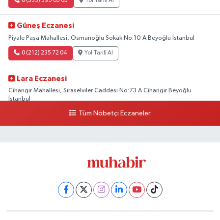
0 (533) 395 65 65
Yol Tarifi Al
Güneş Eczanesi
Piyale Paşa Mahallesi, Osmanoğlu Sokak No:10 A Beyoğlu İstanbul
0 (212) 235 72 04
Yol Tarifi Al
Lara Eczanesi
Cihangir Mahallesi, Sıraselviler Caddesi No:73 A Cihangir Beyoğlu
İstanbul
Tüm Nöbetçi Eczaneler
0 (212) 293 90 86
Yol Tarifi Al