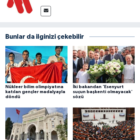
Bunlar da ilginizi çekebilir
Nükleer bilim olimpiyatına
İki bakandan 'Esenyurt
katılan gençler madalyayla
suçun başkenti olmayacak'
döndü
sözü