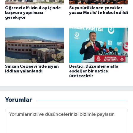
Öğrenci affı için 4 ay içinde
Suça sürüklenen çocuklar
başvuru yapılması
yasası Meclis'te kabul edildi
gerekiyor
Sincan Cezaevi'nde isyan
Destici: Düzenleme affa
iddiası yalanlandı
eşdeğer bir netice
üretecektir
Yorumlar