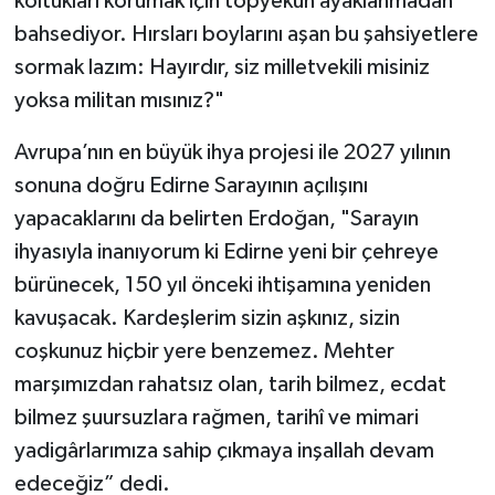
koltukları korumak için topyekün ayaklanmadan
bahsediyor. Hırsları boylarını aşan bu şahsiyetlere
sormak lazım: Hayırdır, siz milletvekili misiniz
yoksa militan mısınız?"
Avrupa’nın en büyük ihya projesi ile 2027 yılının
sonuna doğru Edirne Sarayının açılışını
yapacaklarını da belirten Erdoğan, "Sarayın
ihyasıyla inanıyorum ki Edirne yeni bir çehreye
bürünecek, 150 yıl önceki ihtişamına yeniden
kavuşacak. Kardeşlerim sizin aşkınız, sizin
coşkunuz hiçbir yere benzemez. Mehter
marşımızdan rahatsız olan, tarih bilmez, ecdat
bilmez şuursuzlara rağmen, tarihî ve mimari
yadigârlarımıza sahip çıkmaya inşallah devam
edeceğiz” dedi.