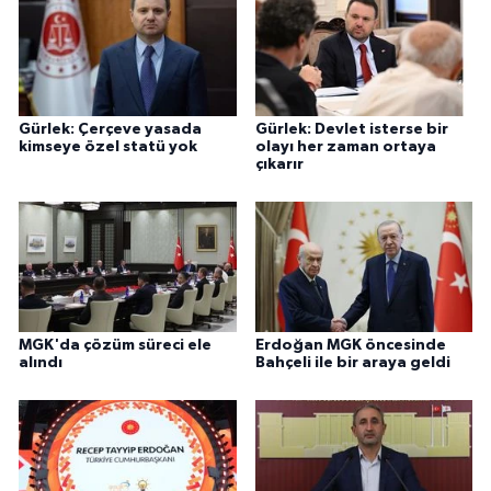
Gürlek: Çerçeve yasada
Gürlek: Devlet isterse bir
kimseye özel statü yok
olayı her zaman ortaya
çıkarır
MGK'da çözüm süreci ele
Erdoğan MGK öncesinde
alındı
Bahçeli ile bir araya geldi