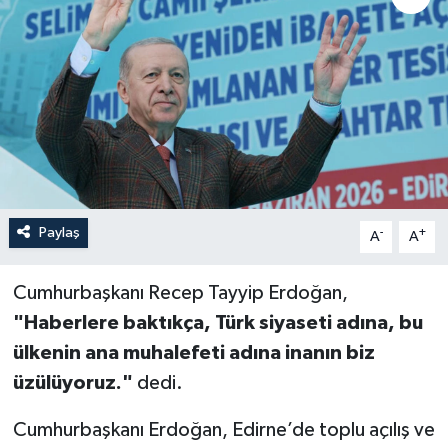
Paylaş
-
+
A
A
Cumhurbaşkanı Recep Tayyip Erdoğan,
"Haberlere baktıkça, Türk siyaseti adına, bu
ülkenin ana muhalefeti adına inanın biz
üzülüyoruz."
dedi.
Cumhurbaşkanı Erdoğan, Edirne’de toplu açılış ve