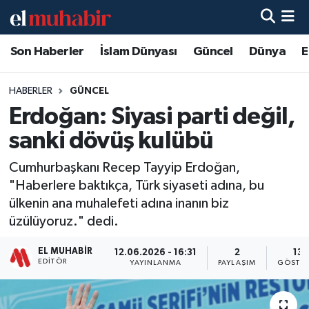
Son Haberler
İslam Dünyası
Güncel
Dünya
E
Hava Durumu
Trafik Durumu
HABERLER
GÜNCEL
Erdoğan: Siyasi parti değil,
Süper Lig Puan Durumu ve Fikstür
sanki dövüş kulübü
Tüm Manşetler
Cumhurbaşkanı Recep Tayyip Erdoğan,
"Haberlere baktıkça, Türk siyaseti adına, bu
Son Dakika Haberleri
ülkenin ana muhalefeti adına inanın biz
üzülüyoruz." dedi.
Haber Arşivi
EL MUHABIR
12.06.2026 - 16:31
2
13
EDITÖR
YAYINLANMA
PAYLAŞIM
GÖSTER