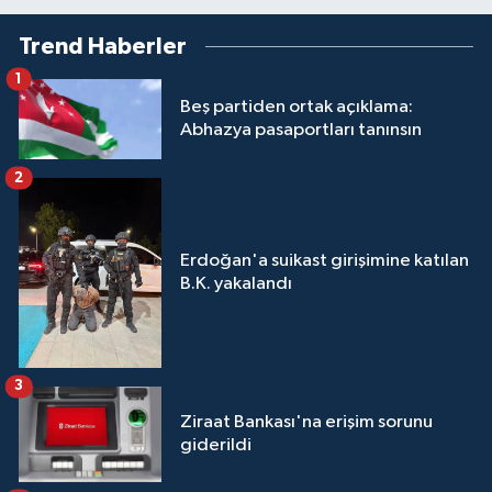
Trend Haberler
1
Beş partiden ortak açıklama:
Abhazya pasaportları tanınsın
2
Erdoğan'a suikast girişimine katılan
B.K. yakalandı
3
Ziraat Bankası'na erişim sorunu
giderildi