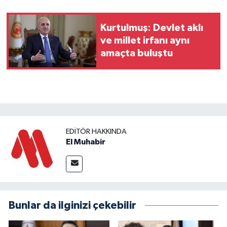
Kurtulmuş: Devlet aklı
ve millet irfanı aynı
amaçta buluştu
EDITÖR HAKKINDA
El Muhabir
Bunlar da ilginizi çekebilir