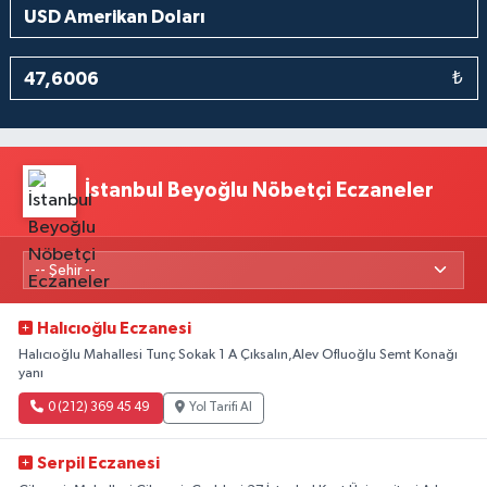
₺
İstanbul Beyoğlu Nöbetçi Eczaneler
Halıcıoğlu Eczanesi
Halıcıoğlu Mahallesi Tunç Sokak 1 A Çıksalın,Alev Ofluoğlu Semt Konağı
yanı
0 (212) 369 45 49
Yol Tarifi Al
Serpil Eczanesi