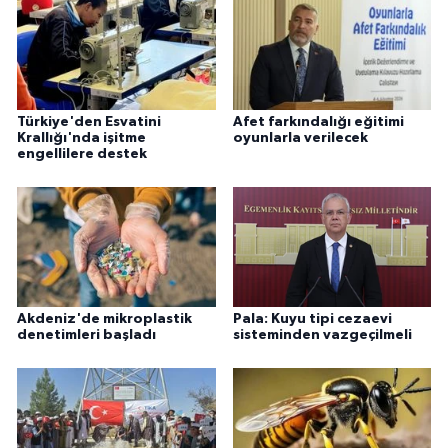
Türkiye'den Esvatini
Afet farkındalığı eğitimi
Krallığı'nda işitme
oyunlarla verilecek
engellilere destek
Akdeniz'de mikroplastik
Pala: Kuyu tipi cezaevi
denetimleri başladı
sisteminden vazgeçilmeli