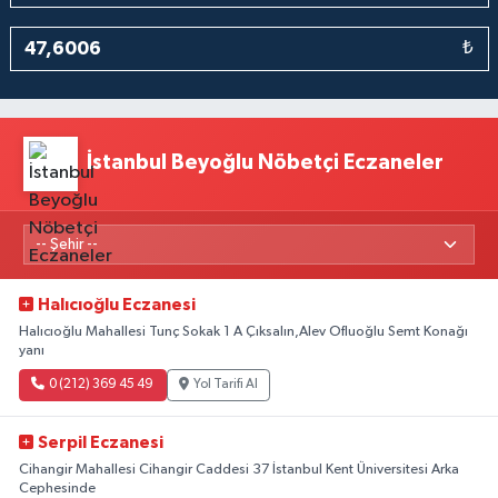
₺
İstanbul Beyoğlu Nöbetçi Eczaneler
Halıcıoğlu Eczanesi
Halıcıoğlu Mahallesi Tunç Sokak 1 A Çıksalın,Alev Ofluoğlu Semt Konağı
yanı
0 (212) 369 45 49
Yol Tarifi Al
Serpil Eczanesi
Cihangir Mahallesi Cihangir Caddesi 37 İstanbul Kent Üniversitesi Arka
Cephesinde