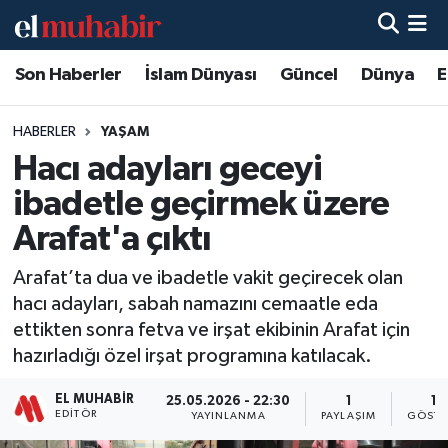
Son Haberler
İslam Dünyası
Güncel
Dünya
E
Hava Durumu
Trafik Durumu
HABERLER
YAŞAM
Hacı adayları geceyi
Süper Lig Puan Durumu ve Fikstür
ibadetle geçirmek üzere
Tüm Manşetler
Arafat'a çıktı
Arafat’ta dua ve ibadetle vakit geçirecek olan
Son Dakika Haberleri
hacı adayları, sabah namazını cemaatle eda
ettikten sonra fetva ve irşat ekibinin Arafat için
Haber Arşivi
hazırladığı özel irşat programına katılacak.
EL MUHABIR
25.05.2026 - 22:30
1
11
EDITÖR
YAYINLANMA
PAYLAŞIM
GÖSTE