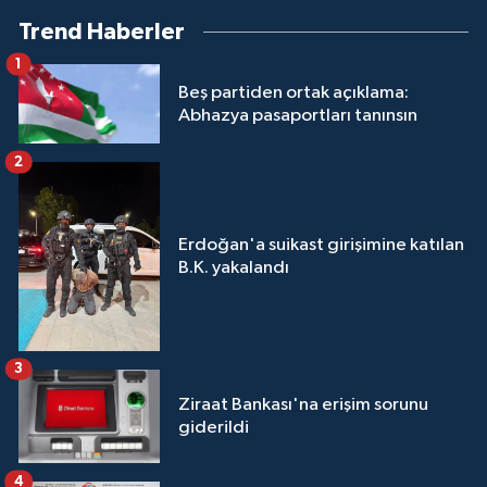
Trend Haberler
1
Beş partiden ortak açıklama:
Abhazya pasaportları tanınsın
2
Erdoğan'a suikast girişimine katılan
B.K. yakalandı
3
Ziraat Bankası'na erişim sorunu
giderildi
4