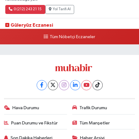
0 (212) 243 21 15
Yol Tarifi Al
Güleryüz Eczanesi
Piripaşa Mahallesi Şaban Deresi Sokak 7 D Koç Müzesi Arkası-
Tüm Nöbetçi Eczaneler
kalaycıbahçe Meydana Doğru
0 (212) 369 95 85
Yol Tarifi Al
Hava Durumu
Trafik Durumu
Puan Durumu ve Fikstür
Tüm Manşetler
Son Dakika Haberleri
Haber Arşivi