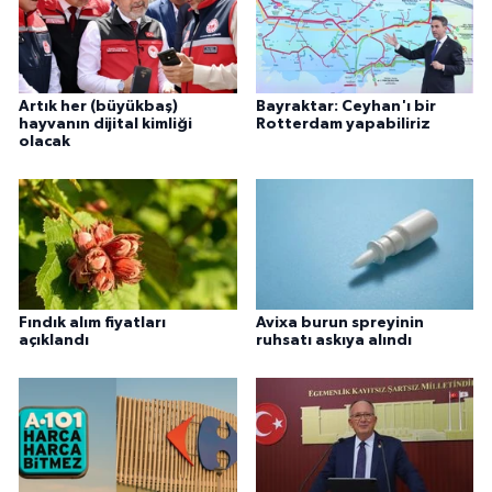
Artık her (büyükbaş)
Bayraktar: Ceyhan'ı bir
hayvanın dijital kimliği
Rotterdam yapabiliriz
olacak
Fındık alım fiyatları
Avixa burun spreyinin
açıklandı
ruhsatı askıya alındı