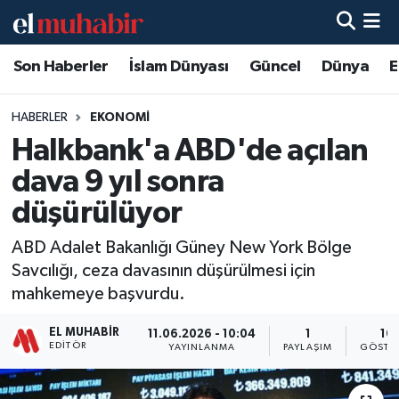
Son Haberler
İslam Dünyası
Güncel
Dünya
E
Hava Durumu
Trafik Durumu
HABERLER
EKONOMI
Halkbank'a ABD'de açılan
Süper Lig Puan Durumu ve Fikstür
dava 9 yıl sonra
Tüm Manşetler
düşürülüyor
ABD Adalet Bakanlığı Güney New York Bölge
Son Dakika Haberleri
Savcılığı, ceza davasının düşürülmesi için
mahkemeye başvurdu.
Haber Arşivi
EL MUHABIR
11.06.2026 - 10:04
1
16
EDITÖR
YAYINLANMA
PAYLAŞIM
GÖSTE