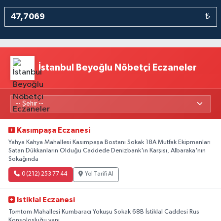
₺
İstanbul Beyoğlu Nöbetçi Eczaneler
Kasımpaşa Eczanesi
Yahya Kahya Mahallesi Kasımpaşa Bostanı Sokak 18A Mutfak Ekipmanları
Satan Dükkanların Olduğu Caddede Denizbank'ın Karşısı, Albaraka'nın
Sokağında
0 (212) 253 77 44
Yol Tarifi Al
Istiklal Eczanesi
Tomtom Mahallesi Kumbaracı Yokuşu Sokak 68B İstiklal Caddesi Rus
Konsolosluğu yanı