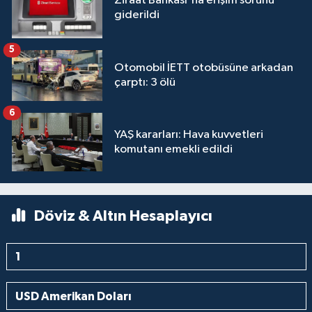
Ziraat Bankası'na erişim sorunu
giderildi
5
Otomobil İETT otobüsüne arkadan
çarptı: 3 ölü
6
YAŞ kararları: Hava kuvvetleri
komutanı emekli edildi
Döviz & Altın Hesaplayıcı