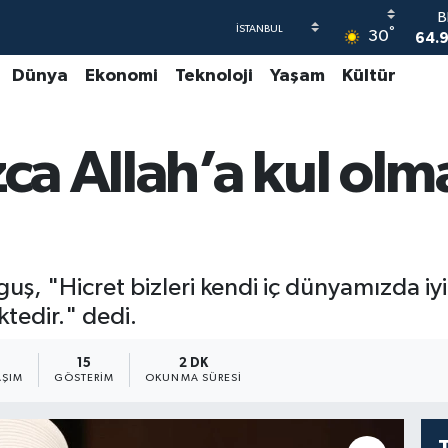
B
°
30
64.
Dünya
Ekonomi
Teknoloji
Yaşam
Kültür
47
55
S
zca Allah’a kul olm
64
GR
66
B
1
guş, "Hicret bizleri kendi iç dünyamızda iyi
tedir." dedi.
15
2 DK
AŞIM
GÖSTERIM
OKUNMA SÜRESI