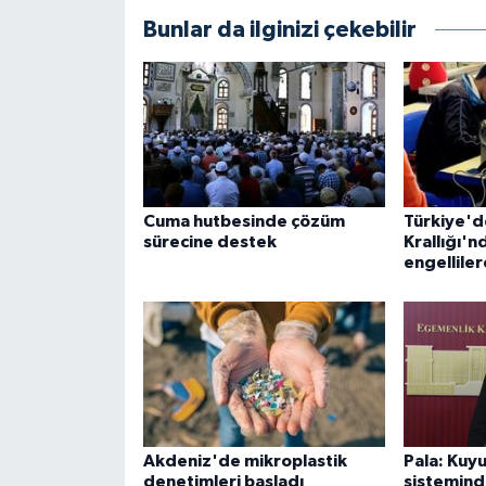
Bunlar da ilginizi çekebilir
Cuma hutbesinde çözüm
Türkiye'd
sürecine destek
Krallığı'n
engellile
Akdeniz'de mikroplastik
Pala: Kuyu
denetimleri başladı
sistemind