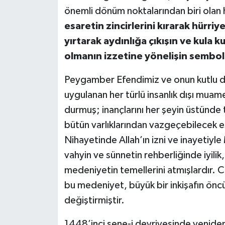
önemli dönüm noktalarından biri olan hi
esaretin zincirlerini kırarak hürri
yırtarak aydınlığa çıkışın ve kula ku
olmanın izzetine yönelişin sembol
Peygamber Efendimiz ve onun kutlu da
uygulanan her türlü insanlık dışı muamel
durmuş; inançlarını her şeyin üstünd
bütün varlıklarından vazgeçebilecek eş
Nihayetinde Allah’ın izni ve inayetiy
vahyin ve sünnetin rehberliğinde iyili
medeniyetin temellerini atmışlardır. C
bu medeniyet, büyük bir inkişafın öncüsü
değiştirmiştir.
1448’inci sene-i devriyesinde yeniden