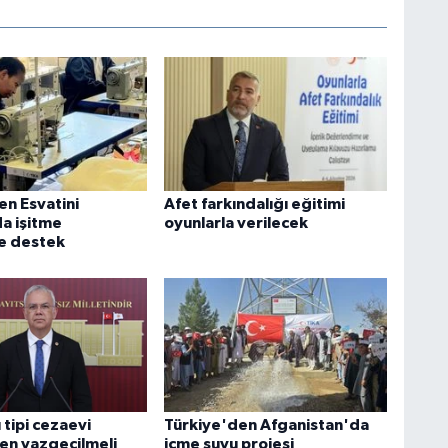
en Esvatini
Afet farkındalığı eğitimi
da işitme
oyunlarla verilecek
re destek
 tipi cezaevi
Türkiye'den Afganistan'da
en vazgeçilmeli
içme suyu projesi