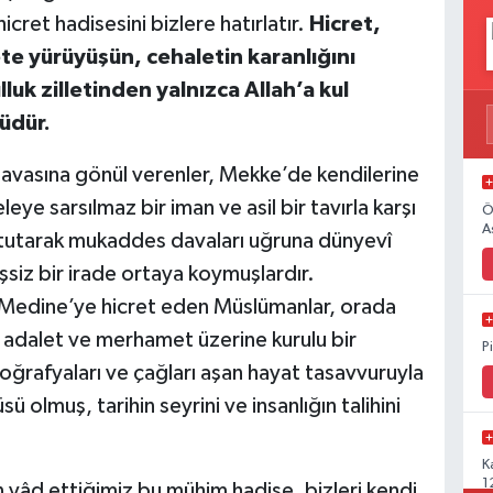
cret hadisesini bizlere hatırlatır.
Hicret,
yete yürüyüşün, cehaletin karanlığını
lluk zilletinden yalnızca Allah’a kul
üdür.
vasına gönül verenler, Mekke’de kendilerine
eye sarsılmaz bir iman ve asil bir tavırla karşı
Ö
A
e tutarak mukaddes davaları uğruna dünyevî
siz bir irade ortaya koymuşlardır.
le Medine’ye hicret eden Müslümanlar, orada
k, adalet ve merhamet üzerine kurulu bir
P
oğrafyaları ve çağları aşan hayat tasavvuruyla
 olmuş, tarihin seyrini ve insanlığın talihini
K
1
 yâd ettiğimiz bu mühim hadise, bizleri kendi