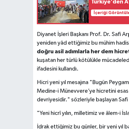
Türkiye'den A
İçeriği Görüntül
Diyanet İşleri Başkanı Prof. Dr. Safi 
yeniden yâd ettiğimiz bu mühim hadis
doğru asil adımlarla her dem hic
kuşatan her türlü kötülükle mücadelede
ifadesini kullandı.
Hicri yeni yıl mesajına "Bugün Peyg
Medine-i Münevvere’ye hicretini esas a
devriyesidir." sözleriyle başlayan Saf
"Yeni hicrî yılın, milletimiz ve âlem-i İs
İdrak ettiğimiz bu günler, bir yeni yıl 