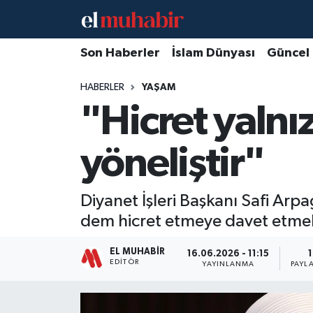
Hava Durumu
Son Haberler
İslam Dünyası
Güncel
HABERLER
YAŞAM
Trafik Durumu
"Hicret yalnı
Süper Lig Puan Durumu ve Fikstür
yöneliştir"
Tüm Manşetler
Son Dakika Haberleri
Diyanet İşleri Başkanı Safi Arpa
dem hicret etmeye davet etmek
Haber Arşivi
EL MUHABIR
16.06.2026 - 11:15
1
EDITÖR
YAYINLANMA
PAYL