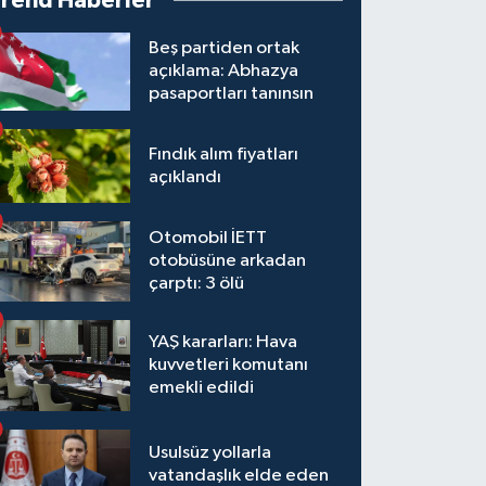
Trend Haberler
Beş partiden ortak
açıklama: Abhazya
pasaportları tanınsın
Fındık alım fiyatları
açıklandı
Otomobil İETT
otobüsüne arkadan
çarptı: 3 ölü
YAŞ kararları: Hava
kuvvetleri komutanı
emekli edildi
Usulsüz yollarla
vatandaşlık elde eden