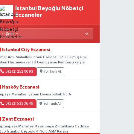
İstanbul Beyoğlu Nöbetçi
Eczaneler
Istanbul City Eczanesi
mer Avni Mahallesi İnönü Caddesi 32 2 Gümüşsuyu
skeri Hastanesi ve İTÜ Gümüşsuyu Kampüsü karşısı
0 (212) 252 00 93
Yol Tarifi Al
Hasköy Eczanesi
iripaşa Mahallesi Şaban Deresi Sokak 65 A
0 (212) 533 36 46
Yol Tarifi Al
Zent Eczanesi
aptanpaşa Mahallesi Kasımpaşa Zincirlikuyu Caddesi
23B İstanbul Beyoğlu 4 Nolu ASM Karşısı