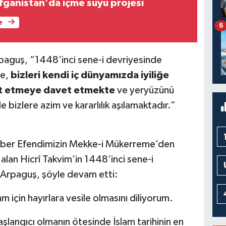
fganistan'da içme suyu projesi
e
6
Arpaguş, “1448’inci sene-i devriyesinde
e,
bizleri kendi iç dünyamızda iyiliğe
ret etmeye davet etmekte
ve yeryüzünü
 bizlere azim ve kararlılık aşılamaktadır.”
amber Efendimizin Mekke-i Mükerreme’den
lan Hicrî Takvim’in 1448’inci sene-i
i Arpaguş, şöyle devam etti:
lam için hayırlara vesile olmasını diliyorum.
başlangıcı olmanın ötesinde İslam tarihinin en