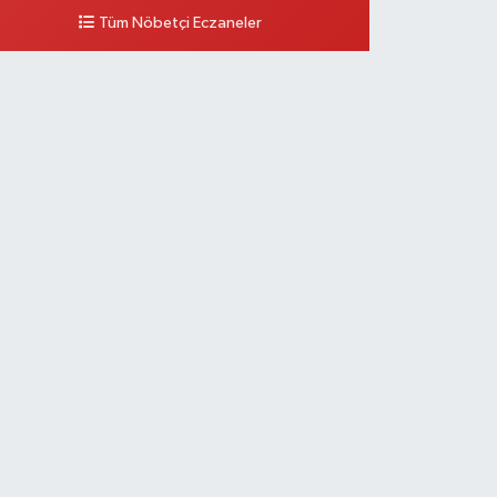
Tüm Nöbetçi Eczaneler
0 (212) 297 96 92
Yol Tarifi Al