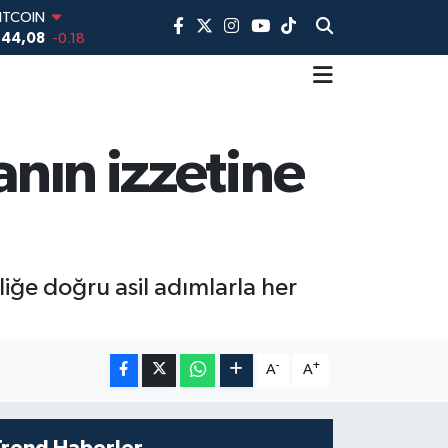
ITCOIN
944,08
-0.18
DOLAR
,7436
0.18
EURO
,2510
0.32
TERLİN
anın izzetine
,4811
0.38
AM ALTIN
60.55
0.03
İST100
3.779
-14
liğe doğru asil adımlarla her
-
+
A
A