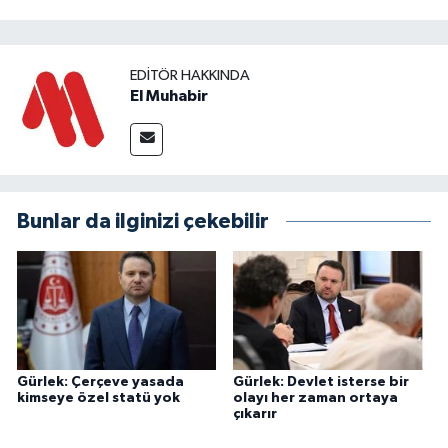
EDITÖR HAKKINDA
El Muhabir
Bunlar da ilginizi çekebilir
Gürlek: Çerçeve yasada
Gürlek: Devlet isterse bir
kimseye özel statü yok
olayı her zaman ortaya
çıkarır