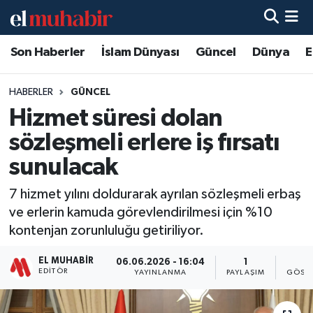
Son Haberler
İslam Dünyası
Güncel
Dünya
E
Hava Durumu
Trafik Durumu
HABERLER
GÜNCEL
Hizmet süresi dolan
Süper Lig Puan Durumu ve Fikstür
sözleşmeli erlere iş fırsatı
Tüm Manşetler
sunulacak
7 hizmet yılını doldurarak ayrılan sözleşmeli erbaş
Son Dakika Haberleri
ve erlerin kamuda görevlendirilmesi için %10
kontenjan zorunluluğu getiriliyor.
Haber Arşivi
EL MUHABIR
06.06.2026 - 16:04
1
4
EDITÖR
YAYINLANMA
PAYLAŞIM
GÖSTE