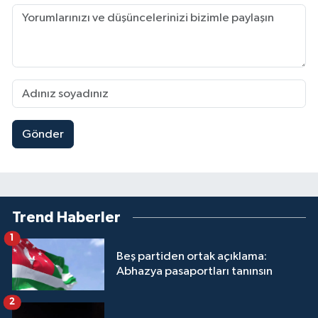
Gönder
Trend Haberler
1
Beş partiden ortak açıklama:
Abhazya pasaportları tanınsın
2