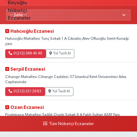
Halıcıoğlu Eczanesi
Halıcıoğlu Mahallesi Tunç Sokak 1 A Çıksalın,Alev Ofluoğlu Semt Konağı
yanı
0 (212) 369 45 49
Yol Tarifi Al
Serpil Eczanesi
Cihangir Mahallesi Cihangir Caddesi 37 İstanbul Kent Üniversitesi Arka
Cephesinde
0 (212) 251 26 83
Yol Tarifi Al
Ozan Eczanesi
Piyalepaşa Mahallesi Sağlık Ocağı Sokak 9 A Fatih Sultan ASM Yanı
Tüm Nöbetçi Eczaneler
0 (212) 297 30 13
Yol Tarifi Al