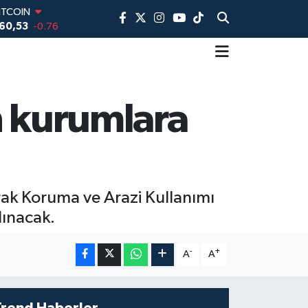
60,53
-0.76
DOLAR
,7143
0.16
EURO
0317
-0.02
TERLİN
,2463
0.07
n kurumlara
AM ALTIN
74.81
1.44
İST100
3.799
70
ak Koruma ve Arazi Kullanımı
lınacak.
-
+
A
A