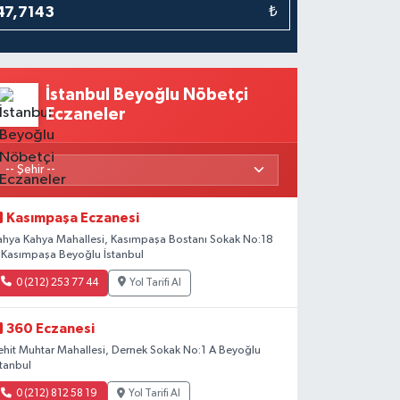
₺
İstanbul Beyoğlu Nöbetçi
Eczaneler
Kasımpaşa Eczanesi
ahya Kahya Mahallesi, Kasımpaşa Bostanı Sokak No:18
 Kasımpaşa Beyoğlu İstanbul
0 (212) 253 77 44
Yol Tarifi Al
360 Eczanesi
ehit Muhtar Mahallesi, Dernek Sokak No:1 A Beyoğlu
stanbul
0 (212) 812 58 19
Yol Tarifi Al