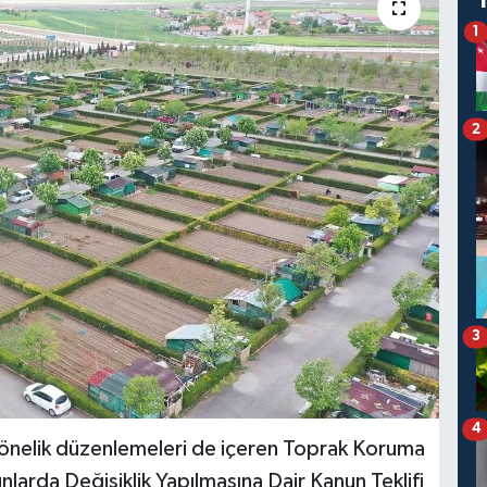
1
2
3
4
nelik düzenlemeleri de içeren Toprak Koruma
nlarda Değişiklik Yapılmasına Dair Kanun Teklifi