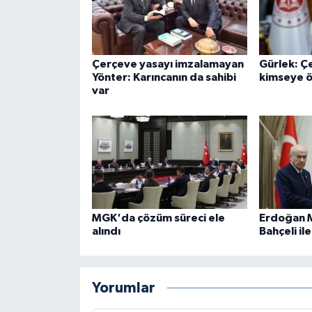
Çerçeve yasayı imzalamayan
Gürlek: Ç
Yönter: Karıncanın da sahibi
kimseye ö
var
MGK'da çözüm süreci ele
Erdoğan 
alındı
Bahçeli il
Yorumlar