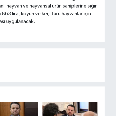
B
lı hayvan ve hayvansal ürün sahiplerine sığır
 863 lira, koyun ve keçi türü hayvanlar için
zası uygulanacak.
K
N