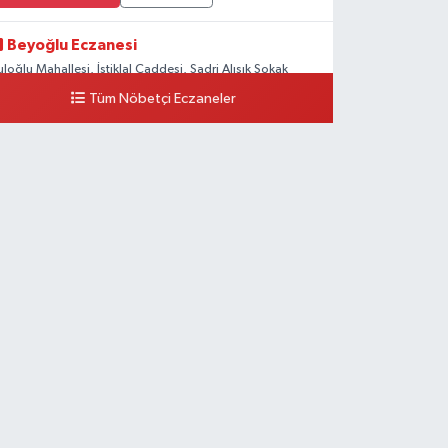
Beyoğlu Eczanesi
uloğlu Mahallesi, İstiklal Caddesi, Sadri Alışık Sokak
o:4 Beyoğlu İstanbul
Tüm Nöbetçi Eczaneler
0 (212) 522 03 18
Yol Tarifi Al
Hülya Eczanesi
alyoncu Kulluğu Mahallesi, Tarlabaşı Bulvarı No:256
arlabaşı Beyoğlu İstanbul
0 (212) 250 65 00
Yol Tarifi Al
Istiklal Eczanesi
omtom Mahallesi, Kumbaracı Yokuşu Sokak No:68 B
eyoğlu İstanbul
0 (212) 243 21 15
Yol Tarifi Al
Güleryüz Eczanesi
iripaşa Mahallesi, Şaban Deresi Sokak No:7 D Hasköy