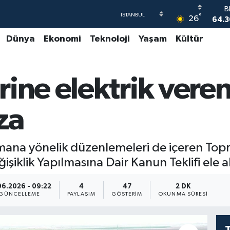
64.3
°
26
47
Dünya
Ekonomi
Teknoloji
Yaşam
Kültür
55,
S
64
rine elektrik vere
GR
65
B
za
1
ana yönelik düzenlemeleri de içeren Topr
şiklik Yapılmasına Dair Kanun Teklifi ele a
06.2026 - 09:22
4
47
2 DK
GÜNCELLEME
PAYLAŞIM
GÖSTERIM
OKUNMA SÜRESI