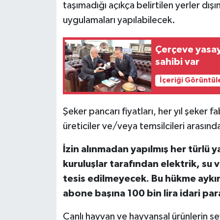
taşımadığı açıkça belirtilen yerler dış
uygulamaları yapılabilecek.
Çerçeve yasay
sahibi var
İçeriği Görüntül
Şeker pancarı fiyatları, her yıl şeker fa
üreticiler ve/veya temsilcileri arasın
İzin alınmadan yapılmış her türlü ya
kuruluşlar tarafından elektrik, su 
tesis edilmeyecek. Bu hükme aykır
abone başına 100 bin lira idari par
Canlı hayvan ve hayvansal ürünlerin s