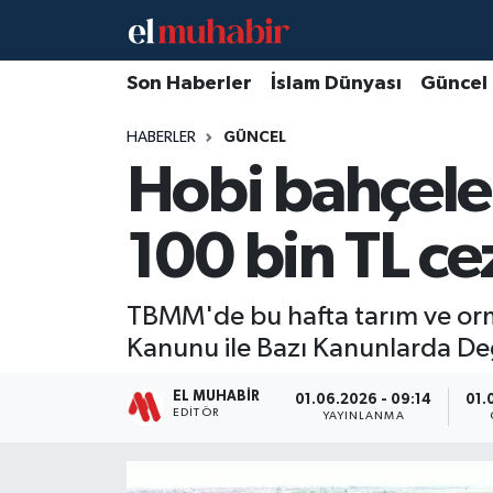
Hava Durumu
Son Haberler
İslam Dünyası
Güncel
HABERLER
GÜNCEL
Trafik Durumu
Hobi bahçele
Süper Lig Puan Durumu ve Fikstür
100 bin TL ce
Tüm Manşetler
Son Dakika Haberleri
TBMM'de bu hafta tarım ve orm
Kanunu ile Bazı Kanunlarda Deği
Haber Arşivi
EL MUHABIR
01.06.2026 - 09:14
01.
EDITÖR
YAYINLANMA