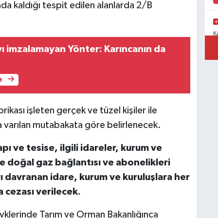
ında kaldığı tespit edilen alanlarda 2/B
K
N
ı imzalamayan Yönter: Karıncanın da
e
K
T
brikası işleten gerçek ve tüzel kişiler ile
da varılan mutabakata göre belirlenecek.
pı ve tesise, ilgili idareler, kurum ve
T
ve doğal gaz bağlantısı ve abonelikleri
B
ı davranan idare, kurum ve kuruluşlara her
a cezası verilecek.
evklerinde Tarım ve Orman Bakanlığınca
P