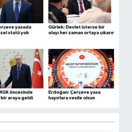
erçeve yasada
Gürlek: Devlet isterse bir
zel statü yok
olayı her zaman ortaya çıkarır
MGK öncesinde
Erdoğan: Çerçeve yasa
e bir araya geldi
hayırlara vesile olsun