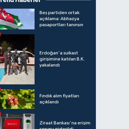
Trend Haberler
Beş partiden ortak
açıklama: Abhazya
pasaportları tanınsın
Erdoğan'a suikast
girişimine katılan B.K.
yakalandı
Fındık alım fiyatları
açıklandı
Ziraat Bankası'na erişim