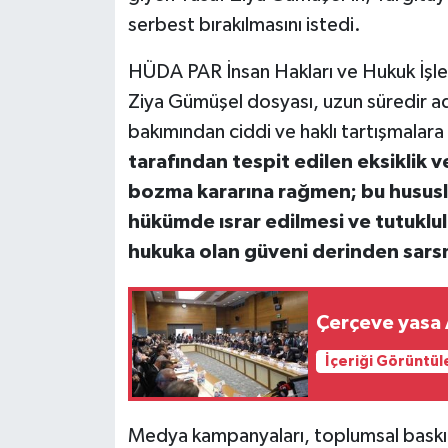
serbest bırakılmasını istedi.
HÜDA PAR İnsan Hakları ve Hukuk İşler
Ziya Gümüşel dosyası, uzun süredir adi
bakımından ciddi ve haklı tartışmalar
tarafından tespit edilen eksiklik v
bozma kararına rağmen; bu hususl
hükümde ısrar edilmesi ve tutuklul
hukuka olan güveni derinden sarsm
Çerçeve yasa
İçeriği Görüntül
Medya kampanyaları, toplumsal baskıla