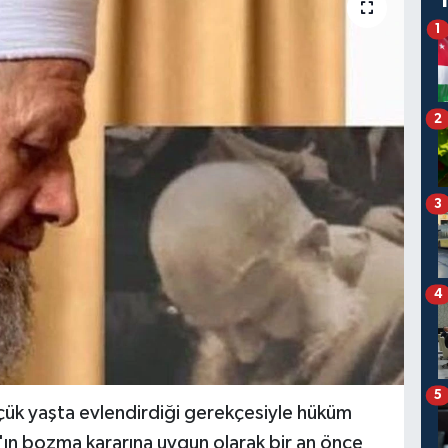
1
2
3
4
5
çük yaşta evlendirdiği gerekçesiyle hüküm
'ın bozma kararına uygun olarak bir an önce