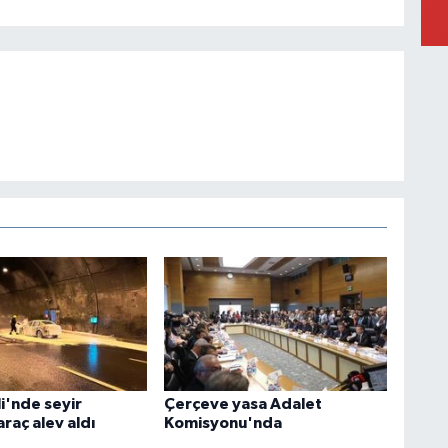
i'nde seyir
Çerçeve yasa Adalet
araç alev aldı
Komisyonu'nda