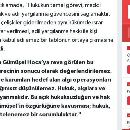
açıklamada, "Hukukun temel görevi, maddi
k ve adil yargılanma güvencesini sağlamaktır.
 çelişkiler giderilmeden aynı hükümde ısrar
 verilmesi, adil yargılanma hakkı ile kişi
an kabul edilemez bir tablonun ortaya çıkmasına
di.
Ö
A
a Gümüşel Hoca’ya reva görülen bu
ürecinin sonucu olarak değerlendirilemez.
 ve kurumları hedef alan algı operasyonları
ğımsız düşünülemez. Hukuk, algılara ve
P
yanmalıdır. Bu açık hukuksuzluğun ve hak
 Gümüşel’in özgürlüğüne kavuşması; hukuk,
rtelenemez bir sorumluluktur."
K
1