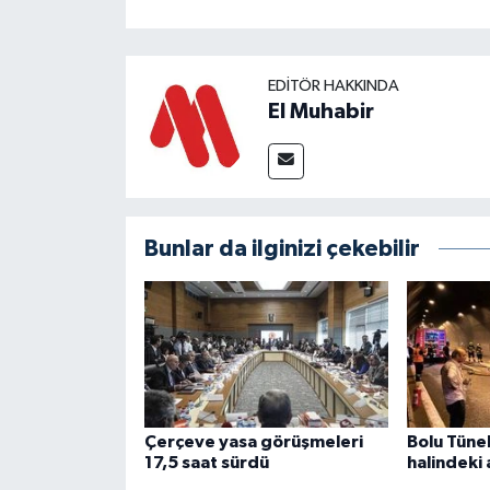
EDITÖR HAKKINDA
El Muhabir
Bunlar da ilginizi çekebilir
Çerçeve yasa görüşmeleri
Bolu Tünel
17,5 saat sürdü
halindeki 