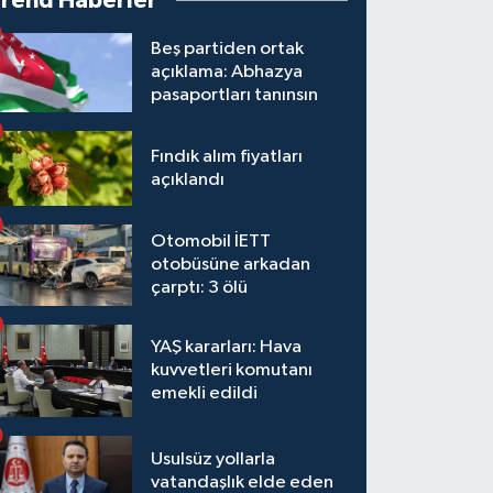
Trend Haberler
Beş partiden ortak
açıklama: Abhazya
pasaportları tanınsın
Fındık alım fiyatları
açıklandı
Otomobil İETT
otobüsüne arkadan
çarptı: 3 ölü
YAŞ kararları: Hava
kuvvetleri komutanı
emekli edildi
Usulsüz yollarla
vatandaşlık elde eden