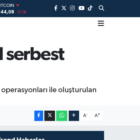
ITCOIN
944,08
-0.18
DOLAR
,7436
0.18
EURO
,2510
0.32
TERLİN
 serbest
,4811
0.38
AM ALTIN
60.55
0.03
İST100
3.779
-14
 operasyonları ile oluşturulan
-
+
A
A