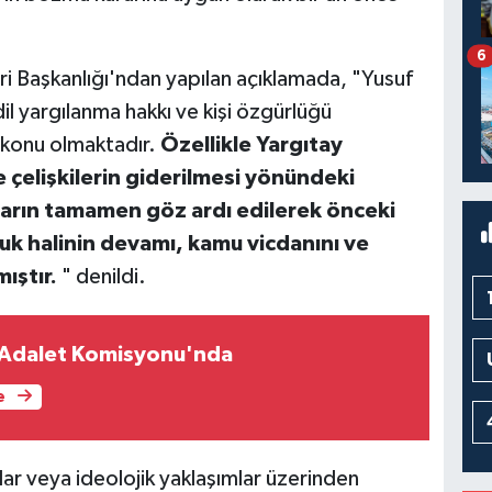
6
i Başkanlığı'ndan yapılan açıklamada, "Yusuf
l yargılanma hakkı ve kişi özgürlüğü
a konu olmaktadır.
Özellikle Yargıtay
e çelişkilerin giderilmesi yönündeki
arın tamamen göz ardı edilerek önceki
uk halinin devamı, kamu vicdanını ve
ıştır.
" denildi.
 Adalet Komisyonu'nda
e
r veya ideolojik yaklaşımlar üzerinden