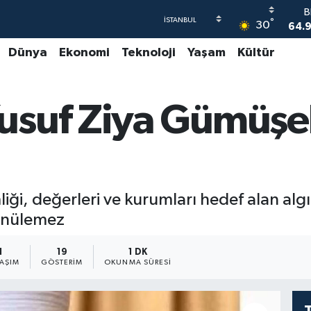
B
°
30
64.
Dünya
Ekonomi
Teknoloji
Yaşam
Kültür
47
55
S
suf Ziya Gümüşel
64
GR
66
B
1
iği, değerleri ve kurumları hedef alan algı
ünülemez
1
19
1 DK
LAŞIM
GÖSTERIM
OKUNMA SÜRESI