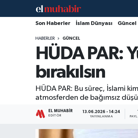
Hava Durumu
Son Haberler
İslam Dünyası
Güncel
HABERLER
GÜNCEL
Trafik Durumu
HÜDA PAR: Yu
Süper Lig Puan Durumu ve Fikstür
bırakılsın
Tüm Manşetler
Son Dakika Haberleri
HÜDA PAR: Bu süreç, İslami kiml
atmosferden de bağımsız düş
Haber Arşivi
EL MUHABIR
13.06.2026 - 14:24
EDITÖR
YAYINLANMA
PAY