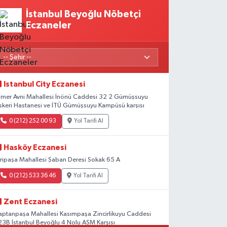
İstanbul Beyoğlu Nöbetçi
Eczaneler
Istanbul City Eczanesi
mer Avni Mahallesi İnönü Caddesi 32 2 Gümüşsuyu
skeri Hastanesi ve İTÜ Gümüşsuyu Kampüsü karşısı
0 (212) 252 00 93
Yol Tarifi Al
Hasköy Eczanesi
iripaşa Mahallesi Şaban Deresi Sokak 65 A
0 (212) 533 36 46
Yol Tarifi Al
Zent Eczanesi
aptanpaşa Mahallesi Kasımpaşa Zincirlikuyu Caddesi
23B İstanbul Beyoğlu 4 Nolu ASM Karşısı