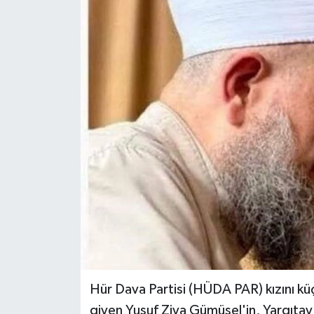
Hür Dava Partisi (HÜDA PAR) kızını kü
giyen Yusuf Ziya Gümüşel'in, Yargıtay