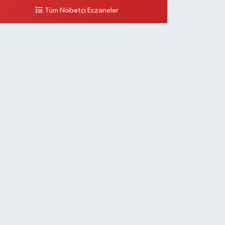
Tüm Nöbetçi Eczaneler
0 (212) 297 96 92
Yol Tarifi Al