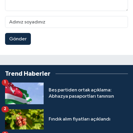
Gönder
Trend Haberler
1
Beş partiden ortak açıklama:
Abhazya pasaportları tanınsın
2
Fındık alım fiyatları açıklandı