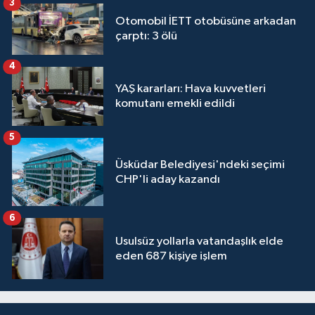
3
Otomobil İETT otobüsüne arkadan
çarptı: 3 ölü
4
YAŞ kararları: Hava kuvvetleri
komutanı emekli edildi
5
Üsküdar Belediyesi'ndeki seçimi
CHP'li aday kazandı
6
Usulsüz yollarla vatandaşlık elde
eden 687 kişiye işlem