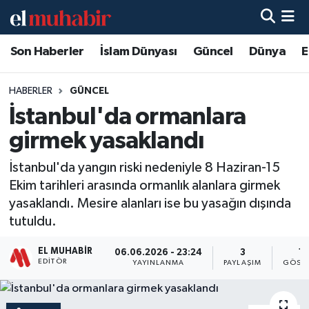
Son Haberler
İslam Dünyası
Güncel
Dünya
E
Hava Durumu
Trafik Durumu
HABERLER
GÜNCEL
İstanbul'da ormanlara
Süper Lig Puan Durumu ve Fikstür
girmek yasaklandı
Tüm Manşetler
İstanbul'da yangın riski nedeniyle 8 Haziran-15
Ekim tarihleri arasında ormanlık alanlara girmek
Son Dakika Haberleri
yasaklandı. Mesire alanları ise bu yasağın dışında
tutuldu.
Haber Arşivi
EL MUHABIR
06.06.2026 - 23:24
3
18
EDITÖR
YAYINLANMA
PAYLAŞIM
GÖSTE