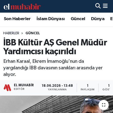
Son Haberler
İslam Dünyası
Güncel
Dünya
E
Hava Durumu
Trafik Durumu
HABERLER
GÜNCEL
İBB Kültür AŞ Genel Müdür
Süper Lig Puan Durumu ve Fikstür
Yardımcısı kaçırıldı
Tüm Manşetler
Erhan Karaal, Ekrem İmamoğlu'nun da
yargılandığı İBB davasının sanıkları arasında yer
Son Dakika Haberleri
alıyor.
Haber Arşivi
EL MUHABIR
18.06.2026 - 13:48
1
17
EDITÖR
YAYINLANMA
PAYLAŞIM
GÖSTE