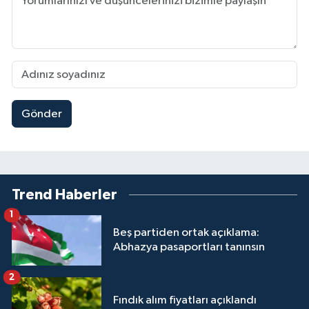
Gönder
Trend Haberler
1
Beş partiden ortak açıklama:
Abhazya pasaportları tanınsın
2
Fındık alım fiyatları açıklandı