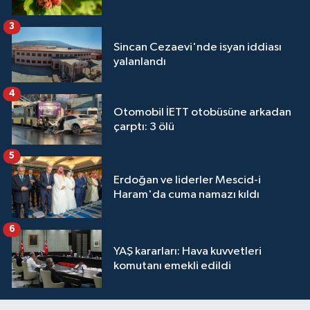
3
Sincan Cezaevi'nde isyan iddiası
yalanlandı
4
Otomobil İETT otobüsüne arkadan
çarptı: 3 ölü
5
Erdoğan ve liderler Mescid-i
Haram'da cuma namazı kıldı
6
YAŞ kararları: Hava kuvvetleri
komutanı emekli edildi