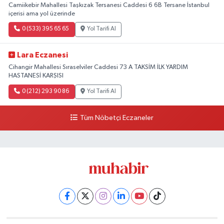
Camiikebir Mahallesi Taşkızak Tersanesi Caddesi 6 6B Tersane İstanbul
içerisi ama yol üzerinde
0 (533) 395 65 65
Yol Tarifi Al
Lara Eczanesi
Cihangir Mahallesi Sıraselviler Caddesi 73 A TAKSİM İLK YARDIM
HASTANESİ KARŞISI
0 (212) 293 90 86
Yol Tarifi Al
Tüm Nöbetçi Eczaneler