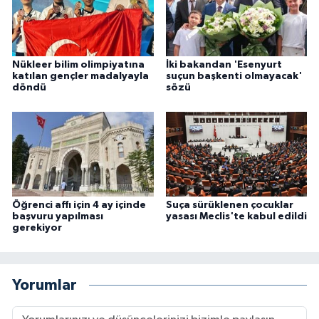
Nükleer bilim olimpiyatına
İki bakandan 'Esenyurt
katılan gençler madalyayla
suçun başkenti olmayacak'
döndü
sözü
Öğrenci affı için 4 ay içinde
Suça sürüklenen çocuklar
başvuru yapılması
yasası Meclis'te kabul edildi
gerekiyor
Yorumlar