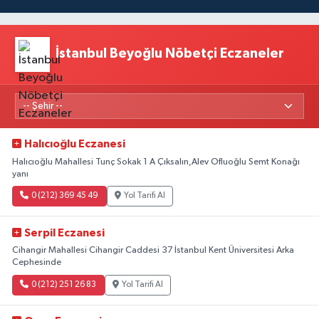
İstanbul Beyoğlu Nöbetçi Eczaneler
Halıcıoğlu Eczanesi
Halıcıoğlu Mahallesi Tunç Sokak 1 A Çıksalın,Alev Ofluoğlu Semt Konağı
yanı
0 (212) 369 45 49
Yol Tarifi Al
Serpil Eczanesi
Cihangir Mahallesi Cihangir Caddesi 37 İstanbul Kent Üniversitesi Arka
Cephesinde
0 (212) 251 26 83
Yol Tarifi Al