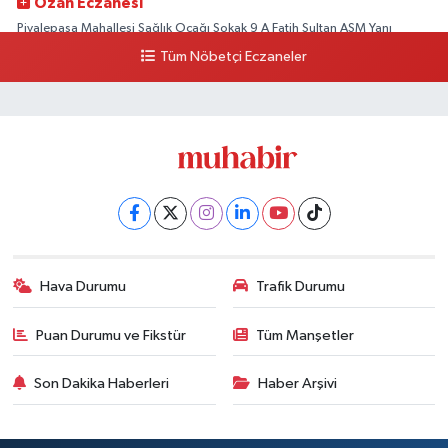
Ozan Eczanesi
Piyalepaşa Mahallesi Sağlık Ocağı Sokak 9 A Fatih Sultan ASM Yanı
Tüm Nöbetçi Eczaneler
0 (212) 297 30 13
Yol Tarifi Al
Hava Durumu
Trafik Durumu
Puan Durumu ve Fikstür
Tüm Manşetler
Son Dakika Haberleri
Haber Arşivi