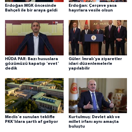
Erdoğan MGK öncesinde
Erdoğan: Çerçeve yasa
Bahçeli ile bir araya geldi
hayırlara vesile olsun
HÜDA PAR: Bazı hususlara
Güler: İmralı'ya ziyaretler
gözümüzü kapatıp 'evet'
idari düzenlemelerle
dedik
yapılabilir
Meclis'e sunulan teklifle
Kurtulmuş: Devlet aklı ve
PKK'lılara şartlı af geliyor
millet irfanı aynı amaçta
buluştu