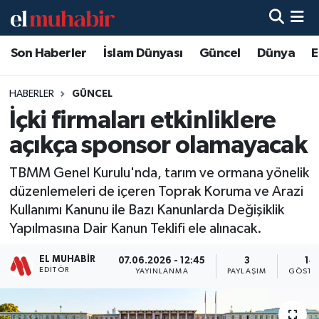
Son Haberler
İslam Dünyası
Güncel
Dünya
E
Hava Durumu
Trafik Durumu
HABERLER
GÜNCEL
İçki firmaları etkinliklere
Süper Lig Puan Durumu ve Fikstür
açıkça sponsor olamayacak
Tüm Manşetler
TBMM Genel Kurulu'nda, tarım ve ormana yönelik
düzenlemeleri de içeren Toprak Koruma ve Arazi
Son Dakika Haberleri
Kullanımı Kanunu ile Bazı Kanunlarda Değişiklik
Yapılmasına Dair Kanun Teklifi ele alınacak.
Haber Arşivi
EL MUHABIR
07.06.2026 - 12:45
3
14
EDITÖR
YAYINLANMA
PAYLAŞIM
GÖSTE