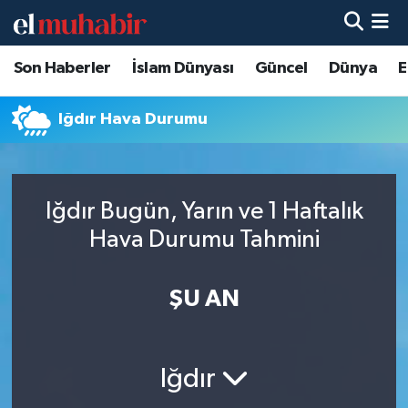
Son Haberler
İslam Dünyası
Güncel
Dünya
E
Hava Durumu
Trafik Durumu
Iğdır Hava Durumu
Süper Lig Puan Durumu ve Fikstür
Iğdır Bugün, Yarın ve 1 Haftalık
Tüm Manşetler
Hava Durumu Tahmini
Son Dakika Haberleri
ŞU AN
Haber Arşivi
Iğdır