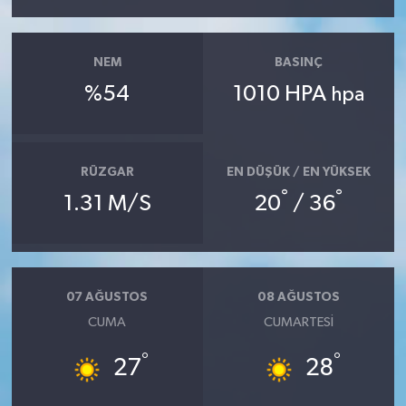
NEM
BASINÇ
%54
1010 HPA
hpa
RÜZGAR
EN DÜŞÜK / EN YÜKSEK
°
°
1.31 M/S
20
/ 36
07 AĞUSTOS
08 AĞUSTOS
CUMA
CUMARTESI
°
°
27
28