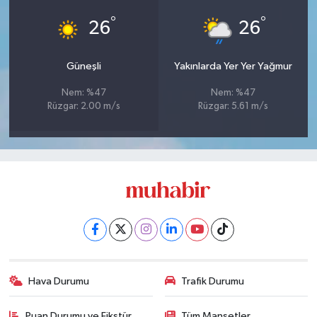
°
°
26
26
Güneşli
Yakınlarda Yer Yer Yağmur
Nem: %47
Nem: %47
Rüzgar: 2.00 m/s
Rüzgar: 5.61 m/s
Hava Durumu
Trafik Durumu
Puan Durumu ve Fikstür
Tüm Manşetler