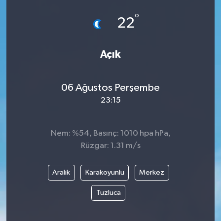
°
22
Açık
06 Ağustos Perşembe
23:15
Nem: %54, Basınç: 1010 hpa hPa,
Rüzgar: 1.31 m/s
Aralık
Karakoyunlu
Merkez
Tuzluca