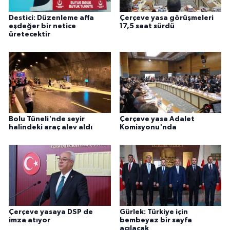
Destici: Düzenleme affa
Çerçeve yasa görüşmeleri
eşdeğer bir netice
17,5 saat sürdü
üretecektir
Bolu Tüneli'nde seyir
Çerçeve yasa Adalet
halindeki araç alev aldı
Komisyonu'nda
Çerçeve yasaya DSP de
Gürlek: Türkiye için
imza atıyor
bembeyaz bir sayfa
açılacak