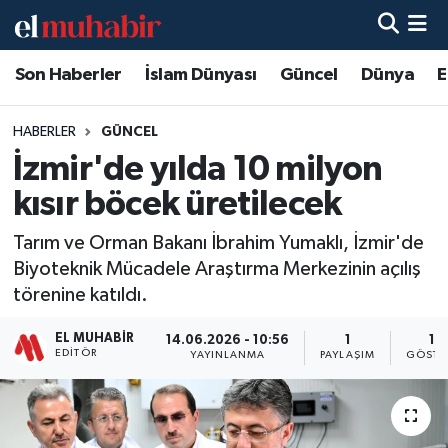
Son Haberler
İslam Dünyası
Güncel
Dünya
E
Hava Durumu
Trafik Durumu
HABERLER
GÜNCEL
İzmir'de yılda 10 milyon
Süper Lig Puan Durumu ve Fikstür
kısır böcek üretilecek
Tüm Manşetler
Tarım ve Orman Bakanı İbrahim Yumaklı, İzmir'de
Biyoteknik Mücadele Araştırma Merkezinin açılış
Son Dakika Haberleri
törenine katıldı.
Haber Arşivi
EL MUHABIR
14.06.2026 - 10:56
1
15
EDITÖR
YAYINLANMA
PAYLAŞIM
GÖSTE