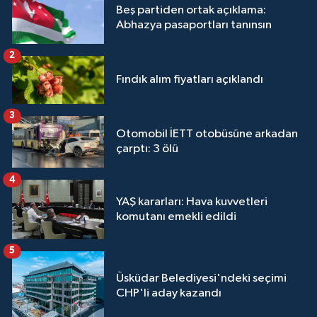
Beş partiden ortak açıklama:
Abhazya pasaportları tanınsın
2
Fındık alım fiyatları açıklandı
3
Otomobil İETT otobüsüne arkadan
çarptı: 3 ölü
4
YAŞ kararları: Hava kuvvetleri
komutanı emekli edildi
5
Üsküdar Belediyesi'ndeki seçimi
CHP'li aday kazandı