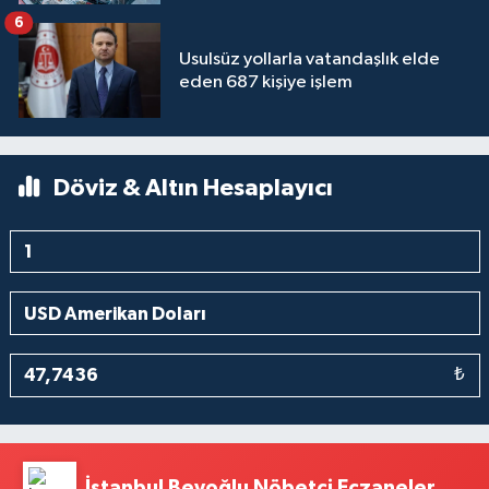
6
Usulsüz yollarla vatandaşlık elde
eden 687 kişiye işlem
Döviz & Altın Hesaplayıcı
₺
İstanbul Beyoğlu Nöbetçi Eczaneler