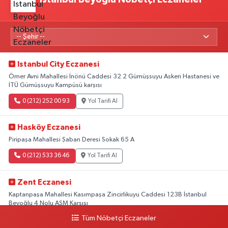
Istanbul City Eczanesi
Ömer Avni Mahallesi İnönü Caddesi 32 2 Gümüşsuyu Askeri Hastanesi ve
İTÜ Gümüşsuyu Kampüsü karşısı
0 (212) 252 00 93
Yol Tarifi Al
Hasköy Eczanesi
Piripaşa Mahallesi Şaban Deresi Sokak 65 A
0 (212) 533 36 46
Yol Tarifi Al
Zent Eczanesi
Kaptanpaşa Mahallesi Kasımpaşa Zincirlikuyu Caddesi 123B İstanbul
Beyoğlu 4 Nolu ASM Karşısı
Tüm Nöbetçi Eczaneler
0 (212) 297 96 92
Yol Tarifi Al